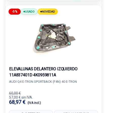
-5%
USADO
NOVEDAD
ELEVALUNAS DELANTERO IZQUIERDO
11A837401D 4K0959811A
AUDI Q4 E-TRON SPORTBACK (F4N) 40 E-TRON
60,00 €
57,00 € sin IVA.
68,97 €
(IVA incl.)