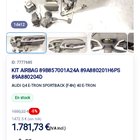
1
de
12
ID:
7777685
KIT AIRBAG 89B857001A24A 89A880201H6PS
89A880204D
AUDI Q4 E-TRON SPORTBACK (F4N) 40 E-TRON
En stock
1550,22 €
-5%
1472.5 €
(sin IVA)
1.781,73 €
(IVA incl.)