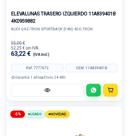
ELEVALUNAS TRASERO IZQUIERDO 11A839401B
4K0959882
AUDI Q4 E-TRON SPORTBACK (F4N) 40 E-TRON
55,00 €
52,25 € sin IVA.
63,22 €
(IVA incl.)
Ref: 7777672
OEM: 11A839401B
Garantía 1 año
Envío 24-48h
-5%
USADO
NOVEDAD