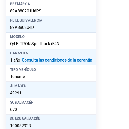
REF.MARCA
89A880201H6PS
REF.EQUIVALENCIA
89A880204D
MODELO
Q4 E-TRON Sportback (F4N)
GARANTIA
1 año
Consulta las condiciones de la garantía
TIPO VEHÍCULO
Turismo
ALMACÉN
49291
SUBALMACÉN
670
SUBSUBALMACÉN
100082923