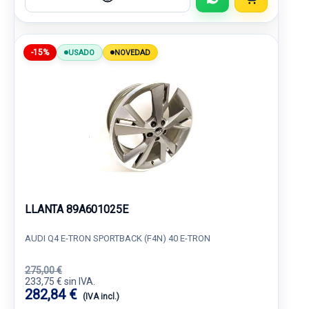
-15%
USADO
NOVEDAD
LLANTA 89A601025E
AUDI Q4 E-TRON SPORTBACK (F4N) 40 E-TRON
275,00 €
233,75 € sin IVA.
282,84 €
(IVA incl.)