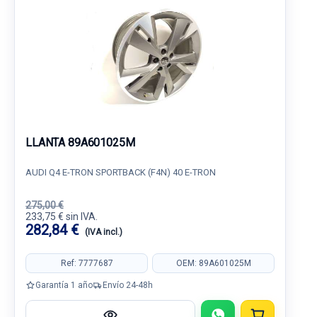
LLANTA 89A601025M
AUDI Q4 E-TRON SPORTBACK (F4N) 40 E-TRON
275,00 €
233,75 € sin IVA.
282,84 €
(IVA incl.)
Ref: 7777687
OEM: 89A601025M
Garantía 1 año
Envío 24-48h