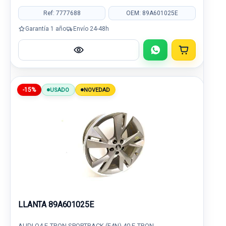
Ref: 7777688
OEM: 89A601025E
Garantía 1 año
Envío 24-48h
-15%
USADO
NOVEDAD
LLANTA 89A601025E
AUDI Q4 E-TRON SPORTBACK (F4N) 40 E-TRON