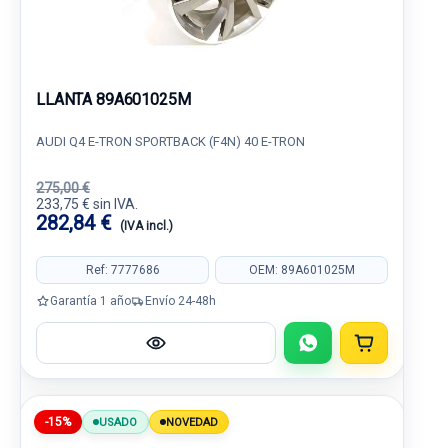
LLANTA 89A601025M
AUDI Q4 E-TRON SPORTBACK (F4N) 40 E-TRON
275,00 €
233,75 € sin IVA.
282,84 €
(IVA incl.)
Ref: 7777686
OEM: 89A601025M
Garantía 1 año
Envío 24-48h
-15%
USADO
NOVEDAD