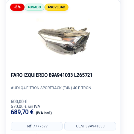
-5%
USADO
NOVEDAD
FARO IZQUIERDO 89A941033 L265721
AUDI Q4 E-TRON SPORTBACK (F4N) 40 E-TRON
600,00 €
570,00 € sin IVA.
689,70 €
(IVA incl.)
Ref: 7777677
OEM: 89A941033