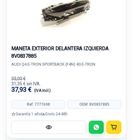
MANETA EXTERIOR DELANTERA IZQUIERDA
8V0837885
AUDI Q4 E-TRON SPORTBACK (F4N) 40 E-TRON
33,00 €
31,35 € sin IVA.
37,93 €
(IVA incl.)
Ref: 7777698
OEM: 8V0837885
Garantía 1 año
Envío 24-48h