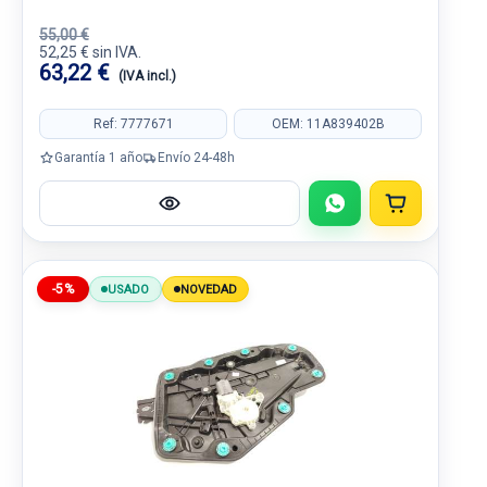
55,00 €
52,25 € sin IVA.
63,22 €
(IVA incl.)
Ref: 7777671
OEM: 11A839402B
Garantía 1 año
Envío 24-48h
-5%
USADO
NOVEDAD