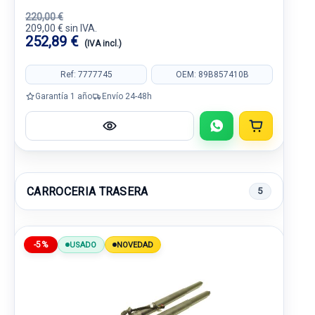
220,00 €
209,00 € sin IVA.
252,89 €
(IVA incl.)
Ref: 7777745
OEM: 89B857410B
Garantía 1 año
Envío 24-48h
CARROCERIA TRASERA
5
-5%
USADO
NOVEDAD