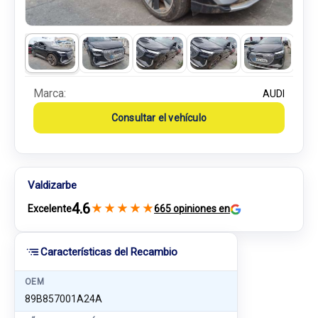
Marca:
AUDI
Consultar el vehículo
Valdizarbe
4.6
★
★
★
★
★
Excelente
665 opiniones en
Características del Recambio
OEM
89B857001A24A