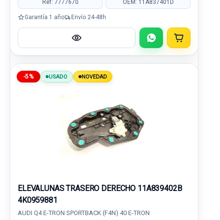
Ref: 7777670
OEM: 11A837401D
Garantía 1 año
Envío 24-48h
-5%
USADO
NOVEDAD
ELEVALUNAS TRASERO DERECHO 11A839402B
4K0959881
AUDI Q4 E-TRON SPORTBACK (F4N) 40 E-TRON