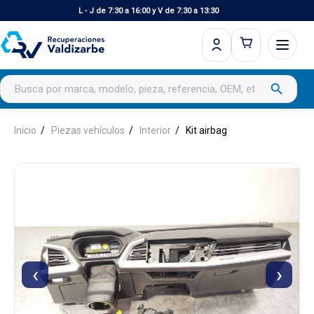
L - J de 7:30 a 16:00 y V de 7:30 a 13:30
Buscar productos
search
Inicio
Piezas vehículos
Interior
Kit airbag
‹
›