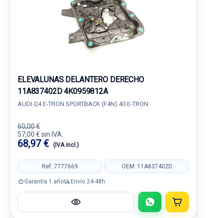
ELEVALUNAS DELANTERO DERECHO
11A837402D 4K0959812A
AUDI Q4 E-TRON SPORTBACK (F4N) 40 E-TRON
60,00 €
57,00 € sin IVA.
68,97 €
(IVA incl.)
Ref: 7777669
OEM: 11A837402D
Garantía 1 año
Envío 24-48h