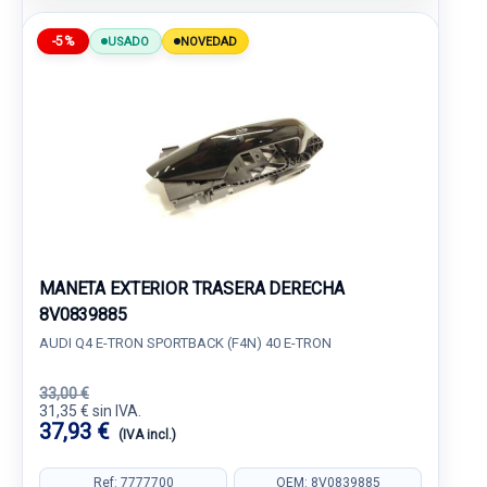
-5%
USADO
NOVEDAD
MANETA EXTERIOR TRASERA DERECHA
8V0839885
AUDI Q4 E-TRON SPORTBACK (F4N) 40 E-TRON
33,00 €
31,35 € sin IVA.
37,93 €
(IVA incl.)
Ref: 7777700
OEM: 8V0839885