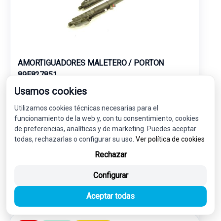
AMORTIGUADORES MALETERO / PORTON
89E827851
AUDI Q4 E-TRON SPORTBACK (F4N) 40 E-TRON
Usamos cookies
Utilizamos cookies técnicas necesarias para el
140,00 €
funcionamiento de la web y, con tu consentimiento, cookies
133,00 € sin IVA.
160,93 €
de preferencias, analíticas y de marketing. Puedes aceptar
(IVA incl.)
todas, rechazarlas o configurar su uso.
Ver política de cookies
Ref: 7777601
OEM: 89E827851
Rechazar
Garantía 1 año
Envío 24-48h
Configurar
Aceptar todas