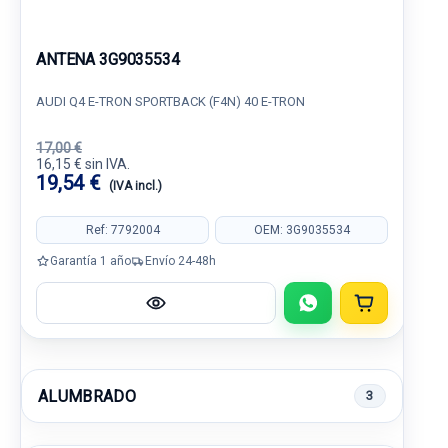
ANTENA 3G9035534
AUDI Q4 E-TRON SPORTBACK (F4N) 40 E-TRON
17,00 €
16,15 € sin IVA.
19,54 €
(IVA incl.)
Ref: 7792004
OEM: 3G9035534
Garantía 1 año
Envío 24-48h
ALUMBRADO
3