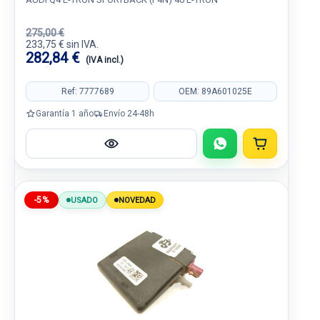
275,00 €
233,75 € sin IVA.
282,84 €
(IVA incl.)
Ref: 7777689
OEM: 89A601025E
Garantía 1 año
Envío 24-48h
-5%
USADO
NOVEDAD