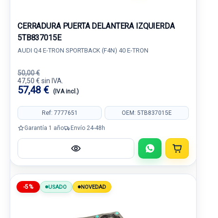
CERRADURA PUERTA DELANTERA IZQUIERDA
5TB837015E
AUDI Q4 E-TRON SPORTBACK (F4N) 40 E-TRON
50,00 €
47,50 € sin IVA.
57,48 €
(IVA incl.)
Ref: 7777651
OEM: 5TB837015E
Garantía 1 año
Envío 24-48h
-5%
USADO
NOVEDAD