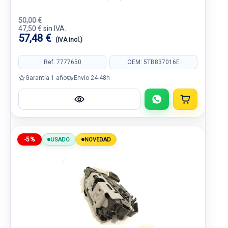
50,00 €
47,50 € sin IVA.
57,48 €
(IVA incl.)
Ref: 7777650
OEM: 5TB837016E
Garantía 1 año
Envío 24-48h
-5%
USADO
NOVEDAD