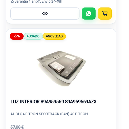
Garantía 1 año
Envío 24-48h
-5%
USADO
NOVEDAD
LUZ INTERIOR 89A959569 89A959569AZ3
AUDI Q4 E-TRON SPORTBACK (F4N) 40 E-TRON
57,00 €