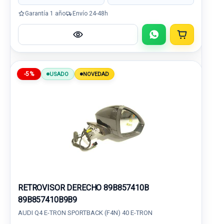
Garantía 1 año
Envío 24-48h
-5%
USADO
NOVEDAD
RETROVISOR DERECHO 89B857410B
89B857410B9B9
AUDI Q4 E-TRON SPORTBACK (F4N) 40 E-TRON