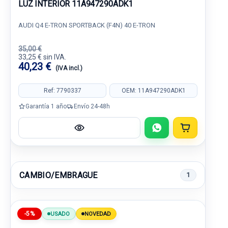
LUZ INTERIOR 11A947290ADK1
AUDI Q4 E-TRON SPORTBACK (F4N) 40 E-TRON
35,00 €
33,25 € sin IVA.
40,23 €
(IVA incl.)
Ref: 7790337
OEM: 11A947290ADK1
Garantía 1 año
Envío 24-48h
CAMBIO/EMBRAGUE
1
-5%
USADO
NOVEDAD