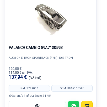
PALANCA CAMBIO 89A713059B
AUDI Q4 E-TRON SPORTBACK (F4N) 40 E-TRON
120,00 €
114,00 € sin IVA.
137,94 €
(IVA incl.)
Ref: 7789034
OEM: 89A713059B
Garantía 1 año
Envío 24-48h