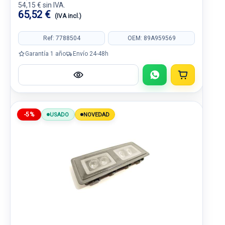
54,15 € sin IVA.
65,52 €
(IVA incl.)
Ref: 7788504
OEM: 89A959569
Garantía 1 año
Envío 24-48h
-5%
USADO
NOVEDAD