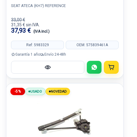
SEAT ATECA (KH7) REFERENCE
33,00 €
31,35 € sin IVA.
37,93 €
(IVA incl.)
Ref: 5983329
OEM: 575839461A
Garantía 1 año
Envío 24-48h
-5%
USADO
NOVEDAD