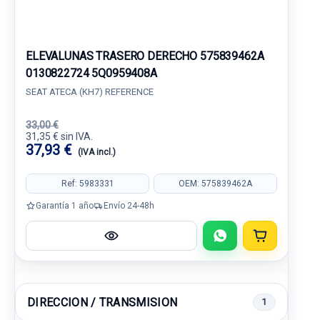
ELEVALUNAS TRASERO DERECHO 575839462A
0130822724 5Q0959408A
SEAT ATECA (KH7) REFERENCE
33,00 €
31,35 € sin IVA.
37,93 €
(IVA incl.)
Ref: 5983331
OEM: 575839462A
Garantía 1 año
Envío 24-48h
DIRECCION / TRANSMISION
1