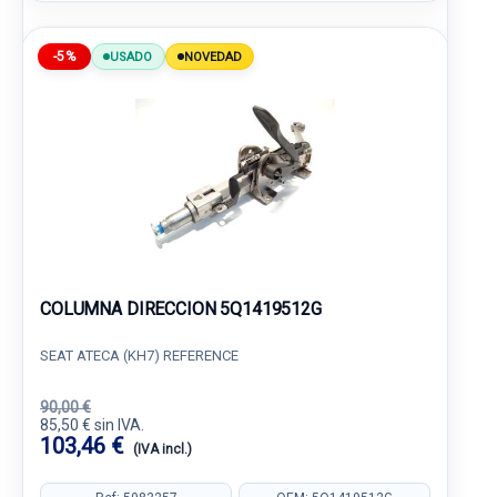
-5%
USADO
NOVEDAD
COLUMNA DIRECCION 5Q1419512G
SEAT ATECA (KH7) REFERENCE
90,00 €
85,50 € sin IVA.
103,46 €
(IVA incl.)