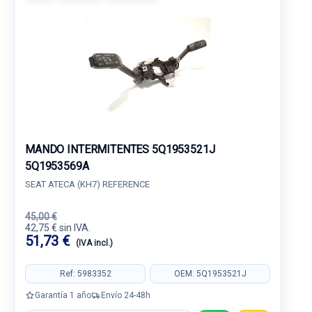
MANDO INTERMITENTES 5Q1953521J
5Q1953569A
SEAT ATECA (KH7) REFERENCE
45,00 €
42,75 € sin IVA.
51,73 €
(IVA incl.)
Ref: 5983352
OEM: 5Q1953521J
Garantía 1 año
Envío 24-48h