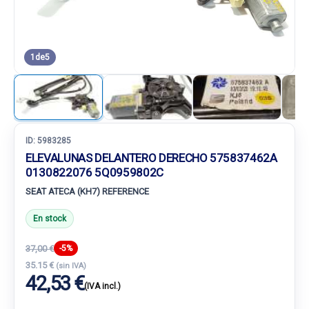
1
de
5
ID:
5983285
ELEVALUNAS DELANTERO DERECHO 575837462A
0130822076 5Q0959802C
SEAT ATECA (KH7) REFERENCE
En stock
37,00 €
-5%
35.15 €
(sin IVA)
42,53 €
(IVA incl.)