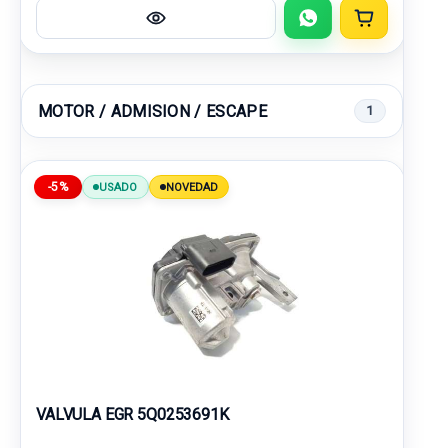
MOTOR / ADMISION / ESCAPE
1
-5%
USADO
NOVEDAD
VALVULA EGR 5Q0253691K