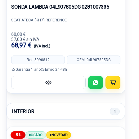
SONDA LAMBDA 04L907805DG 0281007335
SEAT ATECA (KH7) REFERENCE
60,00 €
57,00 € sin IVA.
68,97 €
(IVA incl.)
Ref: 5990812
OEM: 04L907805DG
Garantía 1 año
Envío 24-48h
INTERIOR
1
-5%
USADO
NOVEDAD