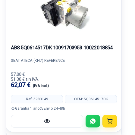
ABS 5Q0614517DK 10091703953 10022018854
SEAT ATECA (KH7) REFERENCE
57,00 €
51,30 € sin IVA.
62,07 €
(IVA incl.)
Ref: 5983149
OEM: 5Q0614517DK
Garantía 1 año
Envío 24-48h