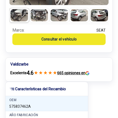
Marca:
SEAT
Consultar el vehículo
Valdizarbe
4.6
★
★
★
★
★
Excelente
665 opiniones en
Características del Recambio
OEM
575837462A
AÑO FABRICACIÓN