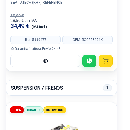
SEAT ATECA (KH7) REFERENCE
30,00 €
28,50 € sin IVA.
34,49 €
(IVA incl.)
Ref: 5990477
OEM: 5Q0253691K
Garantía 1 año
Envío 24-48h
SUSPENSION / FRENOS
1
-10%
USADO
NOVEDAD