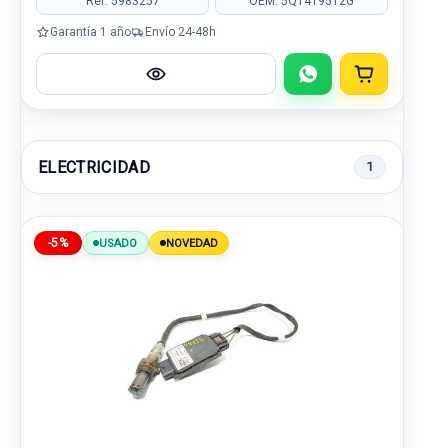
Ref: 5983257
OEM: 5Q1419512G
Garantía 1 año
Envío 24-48h
ELECTRICIDAD
1
-5%
USADO
NOVEDAD