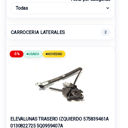
CARROCERIA LATERALES
2
-5%
USADO
NOVEDAD
ELEVALUNAS TRASERO IZQUIERDO 575839461A
0130822725 5Q0959407A