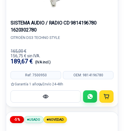
SISTEMA AUDIO / RADIO CD 9814196780
1620302780
CITROËN DS3 TECHNO STYLE
165,00 €
156,75 € sin IVA.
189,67 €
(IVA incl.)
Ref: 7500950
OEM: 9814196780
Garantía 1 año
Envío 24-48h
-5%
USADO
NOVEDAD