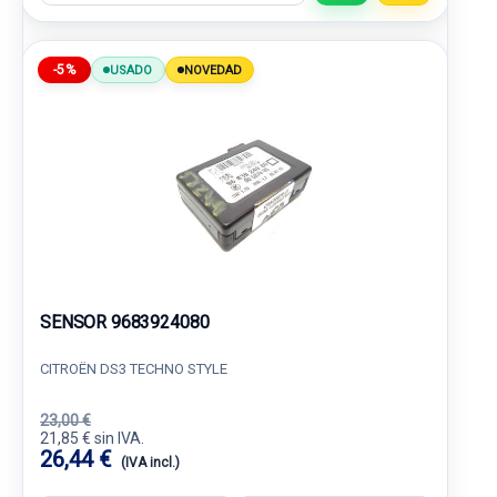
-5%
USADO
NOVEDAD
SENSOR 9683924080
CITROËN DS3 TECHNO STYLE
23,00 €
21,85 € sin IVA.
26,44 €
(IVA incl.)