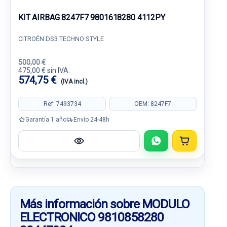
KIT AIRBAG 8247F7 9801618280 4112PY
CITROËN DS3 TECHNO STYLE
500,00 €
475,00 € sin IVA.
574,75 €
(IVA incl.)
Ref: 7493734
OEM: 8247F7
Garantía 1 año
Envío 24-48h
Más información sobre MODULO
ELECTRONICO 9810858280