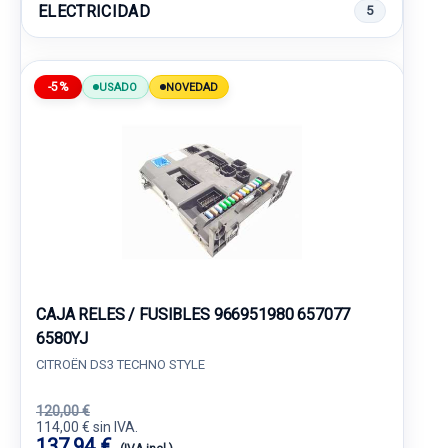
ELECTRICIDAD
5
-5%
USADO
NOVEDAD
CAJA RELES / FUSIBLES 966951980 657077
6580YJ
CITROËN DS3 TECHNO STYLE
120,00 €
114,00 € sin IVA.
137,94 €