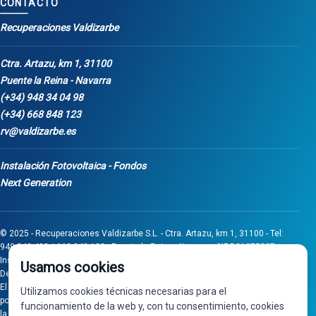
CONTACTO
Recuperaciones Valdizarbe
Ctra. Artazu, km 1, 31100
Puente la Reina - Navarra
(+34) 948 34 04 98
(+34) 668 848 123
rv@valdizarbe.es
Instalación Fotovoltaica - Fondos
Next Generation
© 2025 - Recuperaciones Valdizarbe S.L. - Ctra. Artazu, km 1, 31100 - Tel:
948 340 498 / 668 848 123 - Puente la Reina - Navarra - CIF B31275837.
Inscrita en el Registro Mercantil de Navarra, Tomo 32, Folio 75, Hoja 525.
Usamos cookies
Desarrollado por
Seintosoft
El proyecto de inversión "0011-0558-2024-000008" ha sido subvencionado
Utilizamos cookies técnicas necesarias para el
por Gobierno de Navarra al amparo de la convocatoria de 2024 de Ayudas a
funcionamiento de la web y, con tu consentimiento, cookies
la inversión en pymes industriales