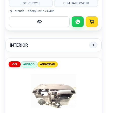
Ref: 7502203
OEM: 9683924080
Garantía 1 año
Envío 24-48h
INTERIOR
1
-5%
USADO
NOVEDAD