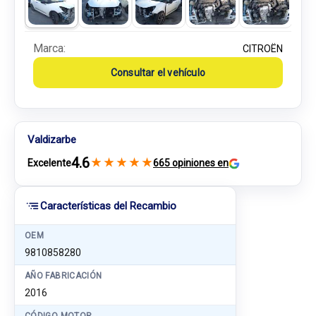
Marca:
CITROËN
Consultar el vehículo
Valdizarbe
4.6
★
★
★
★
★
Excelente
665 opiniones en
Características del Recambio
OEM
9810858280
AÑO FABRICACIÓN
2016