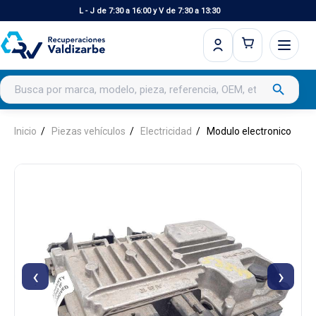
L - J de 7:30 a 16:00 y V de 7:30 a 13:30
Buscar productos
search
Inicio
Piezas vehículos
Electricidad
Modulo electronico
‹
›