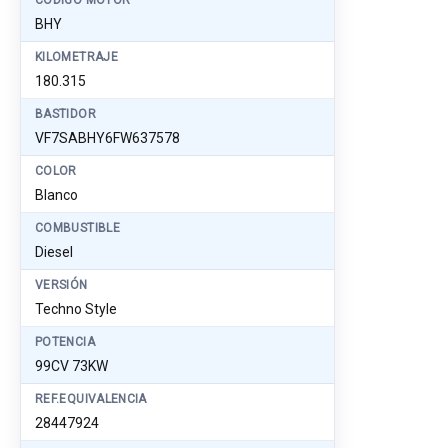
CÓDIGO MOTOR
BHY
KILOMETRAJE
180.315
BASTIDOR
VF7SABHY6FW637578
COLOR
Blanco
COMBUSTIBLE
Diesel
VERSIÓN
Techno Style
POTENCIA
99CV 73KW
REF.EQUIVALENCIA
28447924