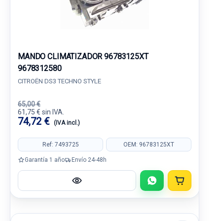
MANDO CLIMATIZADOR 96783125XT
9678312580
CITROËN DS3 TECHNO STYLE
65,00 €
61,75 € sin IVA.
74,72 €
(IVA incl.)
Ref: 7493725
OEM: 96783125XT
Garantía 1 año
Envío 24-48h