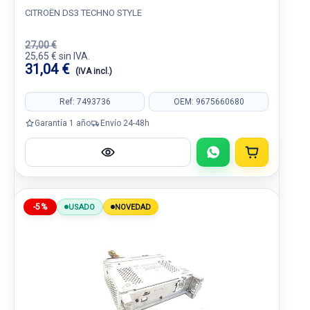
CITROËN DS3 TECHNO STYLE
27,00 €
25,65 € sin IVA.
31,04 €
(IVA incl.)
Ref: 7493736
OEM: 9675660680
Garantía 1 año
Envío 24-48h
-5%
USADO
NOVEDAD