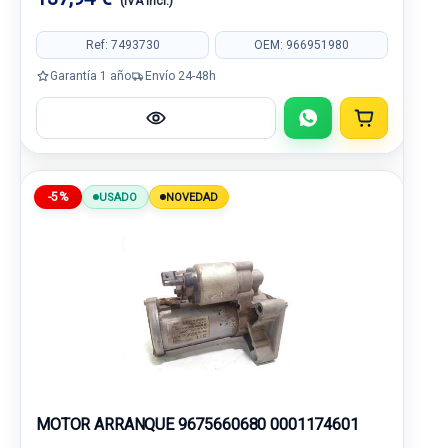
(IVA incl.)
Ref: 7493730
OEM: 966951980
Garantía 1 año
Envío 24-48h
-5%
USADO
NOVEDAD
MOTOR ARRANQUE 9675660680 0001174601