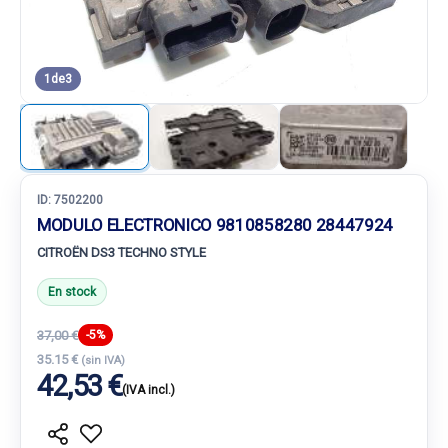
1
de
3
ID:
7502200
MODULO ELECTRONICO 9810858280 28447924
CITROËN DS3 TECHNO STYLE
En stock
37,00 €
-5%
35.15 €
(sin IVA)
42,53 €
(IVA incl.)