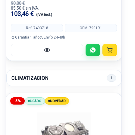
90,00 €
85,50 € sin IVA.
103,46 €
(IVA incl.)
Ref: 7493718
OEM: 7901R1
Garantía 1 año
Envío 24-48h
CLIMATIZACION
1
-5%
USADO
NOVEDAD