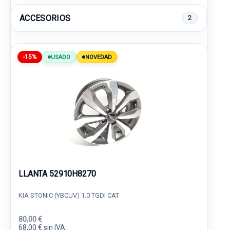
ACCESORIOS
2
-15%
USADO
NOVEDAD
LLANTA 52910H8270
KIA STONIC (YBCUV) 1.0 TGDI CAT
80,00 €
68,00 € sin IVA.