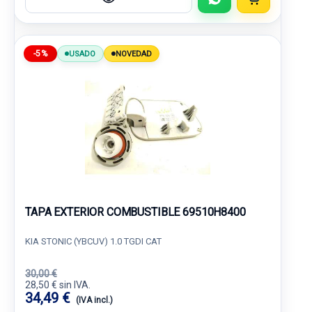
-5%
USADO
NOVEDAD
TAPA EXTERIOR COMBUSTIBLE 69510H8400
KIA STONIC (YBCUV) 1.0 TGDI CAT
30,00 €
28,50 € sin IVA.
34,49 €
(IVA incl.)