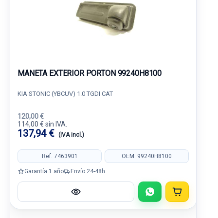
MANETA EXTERIOR PORTON 99240H8100
KIA STONIC (YBCUV) 1.0 TGDI CAT
120,00 €
114,00 € sin IVA.
137,94 €
(IVA incl.)
Ref: 7463901
OEM: 99240H8100
Garantía 1 año
Envío 24-48h