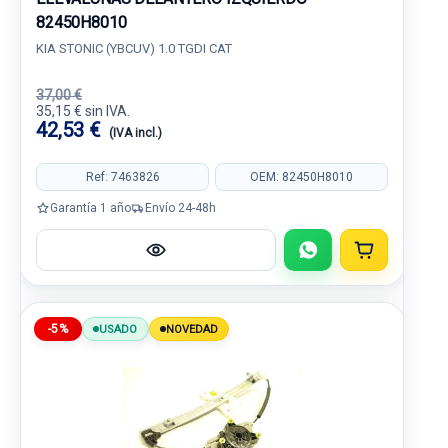
82450H8010
KIA STONIC (YBCUV) 1.0 TGDI CAT
37,00 €
35,15 € sin IVA.
42,53 €
(IVA incl.)
Ref: 7463826
OEM: 82450H8010
Garantía 1 año
Envío 24-48h
-5%
USADO
NOVEDAD