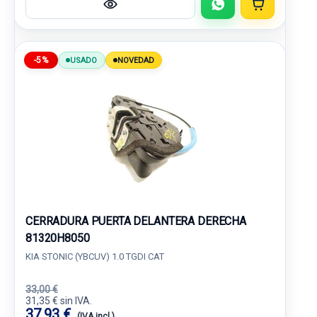
-5%
USADO
NOVEDAD
CERRADURA PUERTA DELANTERA DERECHA
81320H8050
KIA STONIC (YBCUV) 1.0 TGDI CAT
33,00 €
31,35 € sin IVA.
37,93 €
(IVA incl.)