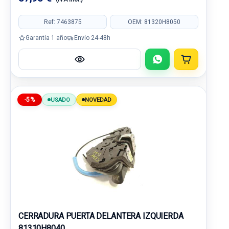
Ref: 7463875
OEM: 81320H8050
Garantía 1 año
Envío 24-48h
-5%
USADO
NOVEDAD
CERRADURA PUERTA DELANTERA IZQUIERDA
81310H8040