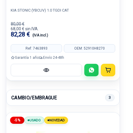
KIA STONIC (YBCUV) 1.0 TGDI CAT
80,00 €
68,00 € sin IVA.
82,28 €
(IVA incl.)
Ref: 7463893
OEM: 52910H8270
Garantía 1 año
Envío 24-48h
CAMBIO/EMBRAGUE
3
-5%
USADO
NOVEDAD