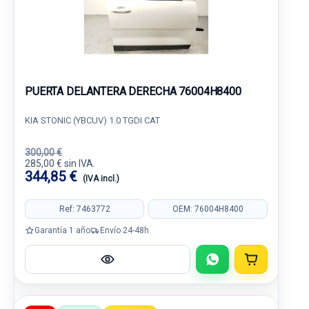
PUERTA DELANTERA DERECHA 76004H8400
KIA STONIC (YBCUV) 1.0 TGDI CAT
300,00 €
285,00 € sin IVA.
344,85 €
(IVA incl.)
Ref: 7463772
OEM: 76004H8400
Garantía 1 año
Envío 24-48h