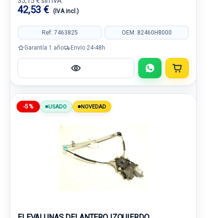
35,15 € sin IVA.
42,53 €
(IVA incl.)
Ref: 7463825
OEM: 82460H8000
Garantía 1 año
Envío 24-48h
-5%
USADO
NOVEDAD
ELEVALUNAS DELANTERO IZQUIERDO