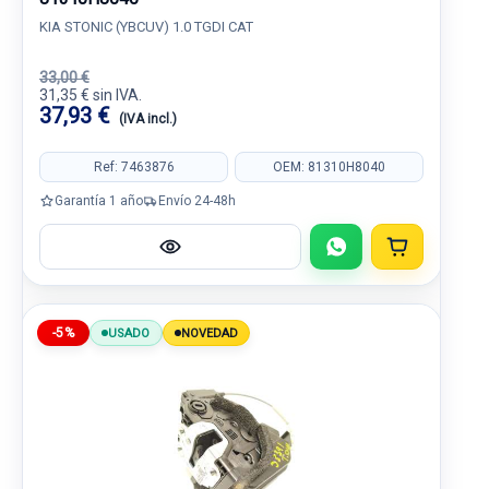
KIA STONIC (YBCUV) 1.0 TGDI CAT
33,00 €
31,35 € sin IVA.
37,93 €
(IVA incl.)
Ref: 7463876
OEM: 81310H8040
Garantía 1 año
Envío 24-48h
-5%
USADO
NOVEDAD