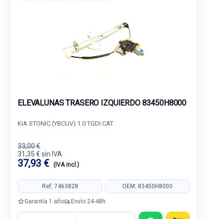
ELEVALUNAS TRASERO IZQUIERDO 83450H8000
KIA STONIC (YBCUV) 1.0 TGDI CAT
33,00 €
31,35 € sin IVA.
37,93 €
(IVA incl.)
Ref: 7463828
OEM: 83450H8000
Garantía 1 año
Envío 24-48h