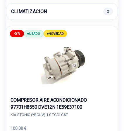
CLIMATIZACION
2
-5%
USADO
NOVEDAD
COMPRESOR AIRE ACONDICIONADO
97701H8550 DVE12N 1E59E37100
KIA STONIC (YBCUV) 1.0 TGDI CAT
100,00 €