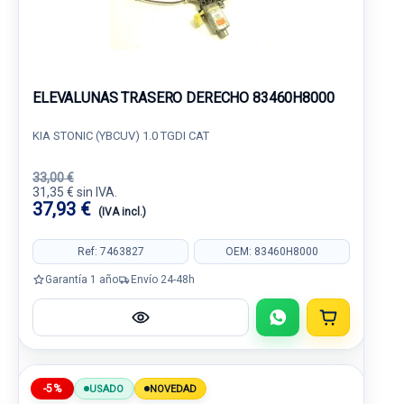
ELEVALUNAS TRASERO DERECHO 83460H8000
KIA STONIC (YBCUV) 1.0 TGDI CAT
33,00 €
31,35 € sin IVA.
37,93 €
(IVA incl.)
Ref: 7463827
OEM: 83460H8000
Garantía 1 año
Envío 24-48h
-5%
USADO
NOVEDAD