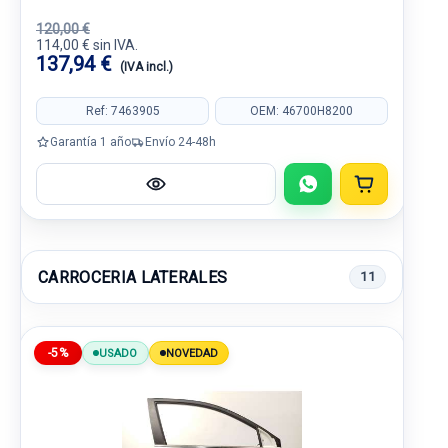
120,00 €
114,00 € sin IVA.
137,94 €
(IVA incl.)
Ref: 7463905
OEM: 46700H8200
Garantía 1 año
Envío 24-48h
CARROCERIA LATERALES
11
-5%
USADO
NOVEDAD