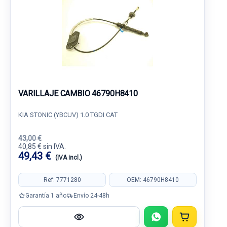
VARILLAJE CAMBIO 46790H8410
KIA STONIC (YBCUV) 1.0 TGDI CAT
43,00 €
40,85 € sin IVA.
49,43 €
(IVA incl.)
Ref: 7771280
OEM: 46790H8410
Garantía 1 año
Envío 24-48h