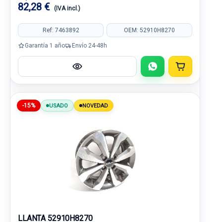
82,28 €
(IVA incl.)
Ref: 7463892
OEM: 52910H8270
Garantía 1 año
Envío 24-48h
-15%
USADO
NOVEDAD
LLANTA 52910H8270