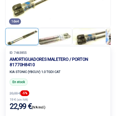
1
de
4
ID:
7463855
AMORTIGUADORES MALETERO / PORTON
81770H8410
KIA STONIC (YBCUV) 1.0 TGDI CAT
En stock
20,00 €
-5%
19 €
(sin IVA)
22,99 €
(IVA incl.)