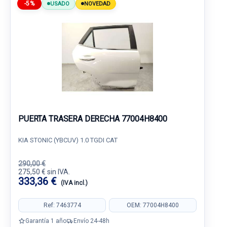
-5%
USADO
NOVEDAD
PUERTA TRASERA DERECHA 77004H8400
KIA STONIC (YBCUV) 1.0 TGDI CAT
290,00 €
275,50 € sin IVA.
333,36 €
(IVA incl.)
Ref: 7463774
OEM: 77004H8400
Garantía 1 año
Envío 24-48h