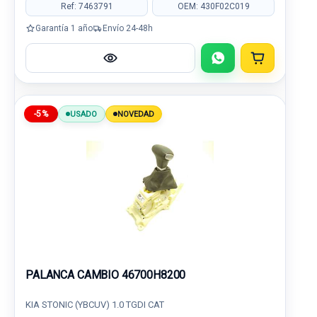
Ref: 7463791
OEM: 430F02C019
Garantía 1 año
Envío 24-48h
-5%
USADO
NOVEDAD
PALANCA CAMBIO 46700H8200
KIA STONIC (YBCUV) 1.0 TGDI CAT