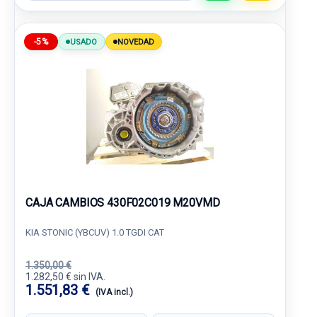
-5%
USADO
NOVEDAD
CAJA CAMBIOS 430F02C019 M20VMD
KIA STONIC (YBCUV) 1.0 TGDI CAT
1.350,00 €
1.282,50 € sin IVA.
1.551,83 €
(IVA incl.)