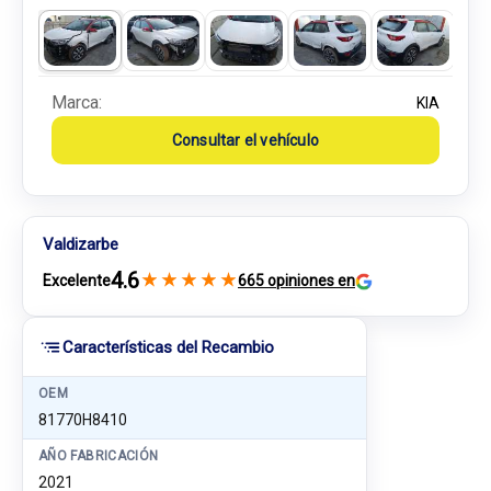
Marca:
KIA
Consultar el vehículo
Valdizarbe
4.6
★
★
★
★
★
Excelente
665 opiniones en
Características del Recambio
OEM
81770H8410
AÑO FABRICACIÓN
2021