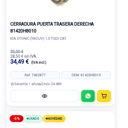
CERRADURA PUERTA TRASERA DERECHA
81420H8010
KIA STONIC (YBCUV) 1.0 TGDI CAT
30,00 €
28,50 € sin IVA.
34,49 €
(IVA incl.)
Ref: 7463877
OEM: 81420H8010
Garantía 1 año
Envío 24-48h
-5%
USADO
NOVEDAD