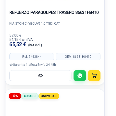
REFUERZO PARAGOLPES TRASERO 86631H8410
KIA STONIC (YBCUV) 1.0 TGDI CAT
57,00 €
54,15 € sin IVA.
65,52 €
(IVA incl.)
Ref: 7463844
OEM: 86631H8410
Garantía 1 año
Envío 24-48h
-5%
USADO
NOVEDAD