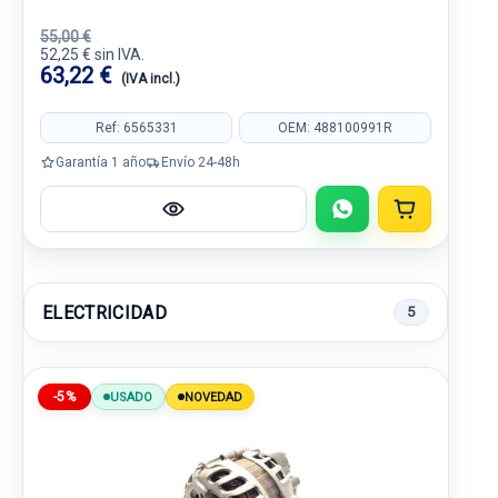
55,00 €
52,25 € sin IVA.
63,22 €
(IVA incl.)
Ref: 6565331
OEM: 488100991R
Garantía 1 año
Envío 24-48h
ELECTRICIDAD
5
-5%
USADO
NOVEDAD