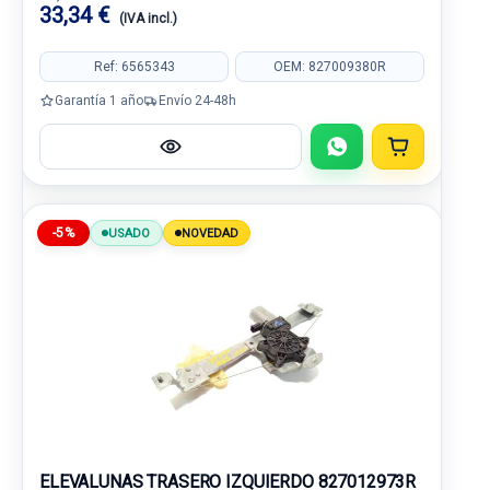
33,34 €
(IVA incl.)
Ref: 6565343
OEM: 827009380R
Garantía 1 año
Envío 24-48h
-5%
USADO
NOVEDAD
ELEVALUNAS TRASERO IZQUIERDO 827012973R