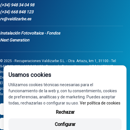
(+34) 948 34 04 98
(+34) 668 848 123
rv@valdizarbe.es
Instalación Fotovoltaica - Fondos
Next Generation
© 2025 - Recuperaciones Valdizarbe S.L. - Ctra. Artazu, km 1, 31100 - Tel:
948 340 498 / 668 848 123 - Puente la Reina - Navarra - CIF B31275837.
Inscrita en el Registro Mercantil de Navarra, Tomo 32, Folio 75, Hoja 525.
Usamos cookies
Desarrollado por
Seintosoft
El proyecto de inversión "0011-0558-2024-000008" ha sido subvencionado
Utilizamos cookies técnicas necesarias para el
por Gobierno de Navarra al amparo de la convocatoria de 2024 de Ayudas a
funcionamiento de la web y, con tu consentimiento, cookies
la inversión en pymes industriales
de preferencias, analíticas y de marketing. Puedes aceptar
todas, rechazarlas o configurar su uso.
Ver política de cookies
VISA
PayPal
Rechazar
bizum
Configurar