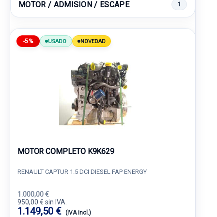
MOTOR / ADMISION / ESCAPE
1
-5%
USADO
NOVEDAD
MOTOR COMPLETO K9K629
RENAULT CAPTUR 1.5 DCI DIESEL FAP ENERGY
1.000,00 €
950,00 € sin IVA.
1.149,50 €
(IVA incl.)