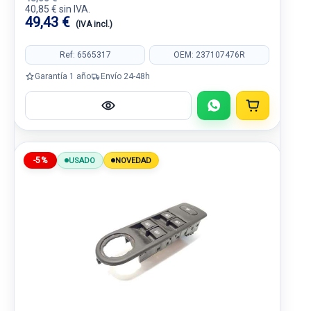
40,85 € sin IVA.
49,43 €
(IVA incl.)
Ref: 6565317
OEM: 237107476R
Garantía 1 año
Envío 24-48h
-5%
USADO
NOVEDAD