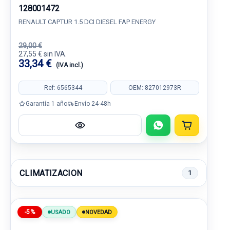
128001472
RENAULT CAPTUR 1.5 DCI DIESEL FAP ENERGY
29,00 €
27,55 € sin IVA.
33,34 €
(IVA incl.)
Ref: 6565344
OEM: 827012973R
Garantía 1 año
Envío 24-48h
CLIMATIZACION
1
-5%
USADO
NOVEDAD