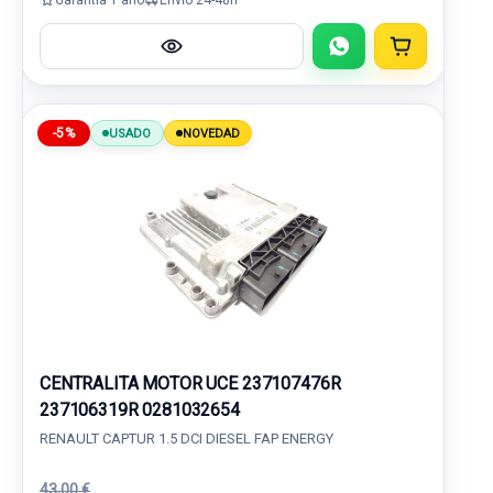
-5%
USADO
NOVEDAD
CENTRALITA MOTOR UCE 237107476R
237106319R 0281032654
RENAULT CAPTUR 1.5 DCI DIESEL FAP ENERGY
43,00 €