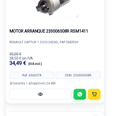
MOTOR ARRANQUE 233006508R RSM1411
RENAULT CAPTUR 1.5 DCI DIESEL FAP ENERGY
30,00 €
28,50 € sin IVA.
34,49 €
(IVA incl.)
Ref: 6565378
OEM: 233006508R
Garantía 1 año
Envío 24-48h