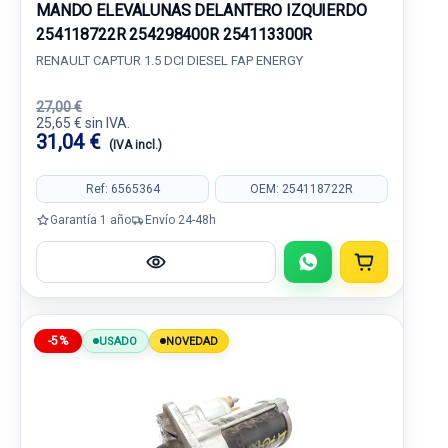
MANDO ELEVALUNAS DELANTERO IZQUIERDO
254118722R 254298400R 254113300R
RENAULT CAPTUR 1.5 DCI DIESEL FAP ENERGY
27,00 €
25,65 € sin IVA.
31,04 €
(IVA incl.)
Ref: 6565364
OEM: 254118722R
Garantía 1 año
Envío 24-48h
-5%
USADO
NOVEDAD