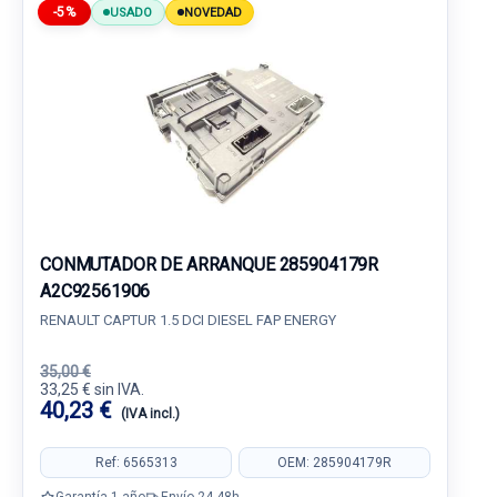
-5%
USADO
NOVEDAD
CONMUTADOR DE ARRANQUE 285904179R
A2C92561906
RENAULT CAPTUR 1.5 DCI DIESEL FAP ENERGY
35,00 €
33,25 € sin IVA.
40,23 €
(IVA incl.)
Ref: 6565313
OEM: 285904179R
Garantía 1 año
Envío 24-48h