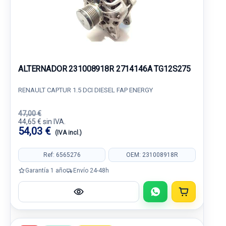
ALTERNADOR 231008918R 2714146A TG12S275
RENAULT CAPTUR 1.5 DCI DIESEL FAP ENERGY
47,00 €
44,65 € sin IVA.
54,03 €
(IVA incl.)
Ref: 6565276
OEM: 231008918R
Garantía 1 año
Envío 24-48h