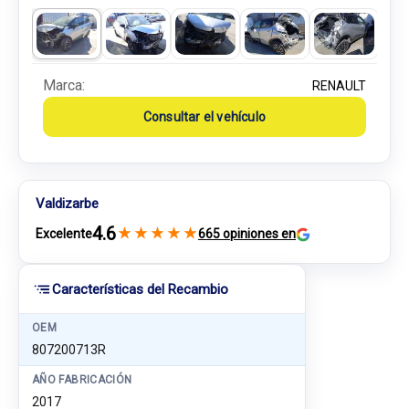
Marca:
RENAULT
Consultar el vehículo
Valdizarbe
4.6
★
★
★
★
★
Excelente
665 opiniones en
Características del Recambio
OEM
807200713R
AÑO FABRICACIÓN
2017