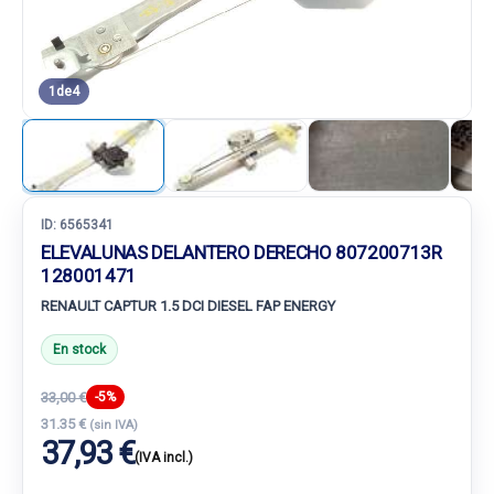
1
de
4
ID:
6565341
ELEVALUNAS DELANTERO DERECHO 807200713R
128001471
RENAULT CAPTUR 1.5 DCI DIESEL FAP ENERGY
En stock
33,00 €
-5%
31.35 €
(sin IVA)
37,93 €
(IVA incl.)