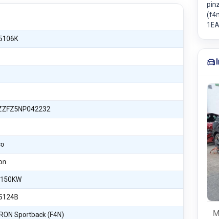
pin
(f4
1EA
5106K
ZFZ5NP042232
co
ron
 150KW
5124B
M
RON Sportback (F4N)