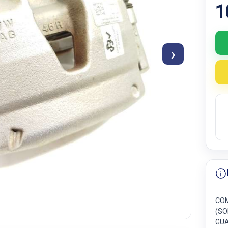
1
›
COM
(SO
GUA