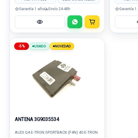
Garantía 1 año
Envío 24-48h
Garantía 1
-5%
USADO
NOVEDAD
ANTENA 3G9035534
AUDI Q4 E-TRON SPORTBACK (F4N) 40 E-TRON