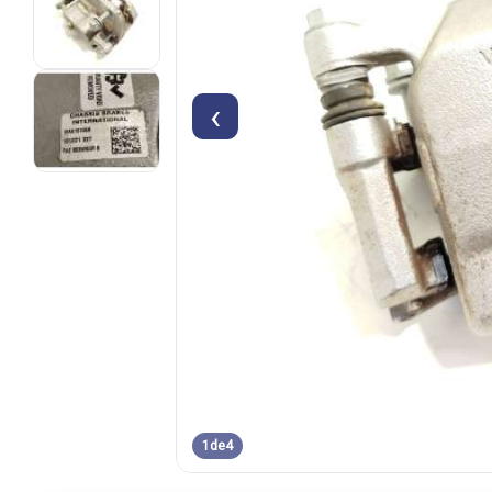
‹
1
de
4