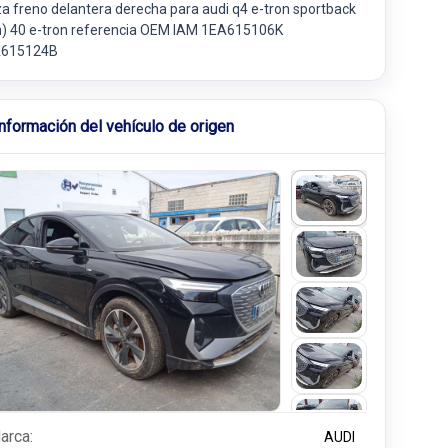
za freno delantera derecha para audi q4 e-tron sportback
n) 40 e-tron referencia OEM IAM 1EA615106K
615124B
Información del vehículo de origen
arca:
AUDI