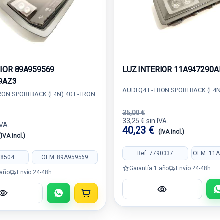
RIOR 89A959569
LUZ INTERIOR 11A947290
9AZ3
AUDI Q4 E-TRON SPORTBACK (F4N
RON SPORTBACK (F4N) 40 E-TRON
35,00 €
33,25 € sin IVA.
IVA.
40,23 €
(IVA incl.)
(IVA incl.)
Ref: 7790337
OEM: 11
88504
OEM: 89A959569
Garantía 1 año
Envío 24-48h
 año
Envío 24-48h