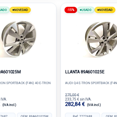
-15%
SADO
NOVEDAD
USADO
NOVEDAD
9A601025M
LLANTA 89A601025E
RON SPORTBACK (F4N) 40 E-TRON
AUDI Q4 E-TRON SPORTBACK (F4N
275,00 €
 IVA.
233,75 € sin IVA.
€
282,84 €
(IVA incl.)
(IVA incl.)
77687
OEM: 89A601025M
Ref: 7777688
OEM: 8