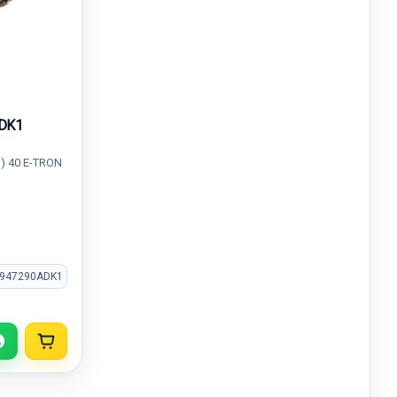
ADK1
) 40 E-TRON
A947290ADK1