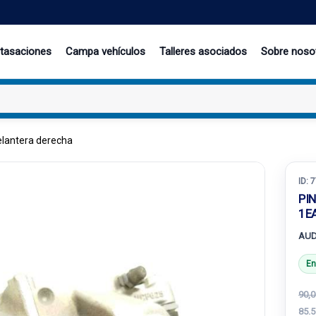
 tasaciones
Campa vehículos
Talleres asociados
Sobre noso
elantera derecha
ID:
7
PI
1E
AUD
En
90,0
85.5