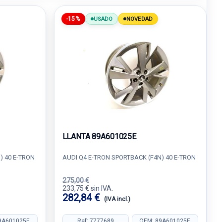
-15%
USADO
NOVEDAD
LLANTA 89A601025E
) 40 E-TRON
AUDI Q4 E-TRON SPORTBACK (F4N) 40 E-TRON
275,00 €
233,75 € sin IVA.
282,84 €
(IVA incl.)
9A601025E
Ref: 7777689
OEM: 89A601025E