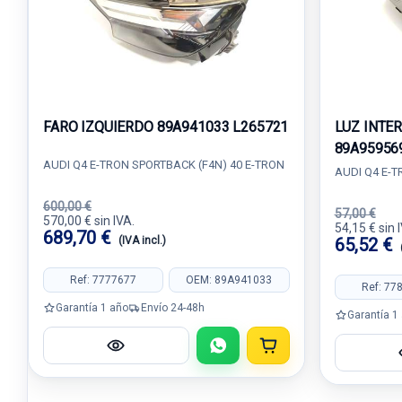
FARO IZQUIERDO 89A941033 L265721
LUZ INTE
89A95956
AUDI Q4 E-TRON SPORTBACK (F4N) 40 E-TRON
AUDI Q4 E-T
600,00 €
57,00 €
570,00 € sin IVA.
54,15 € sin 
689,70 €
(IVA incl.)
65,52 €
Ref: 7777677
OEM: 89A941033
Ref: 77
Garantía 1 año
Envío 24-48h
Garantía 1