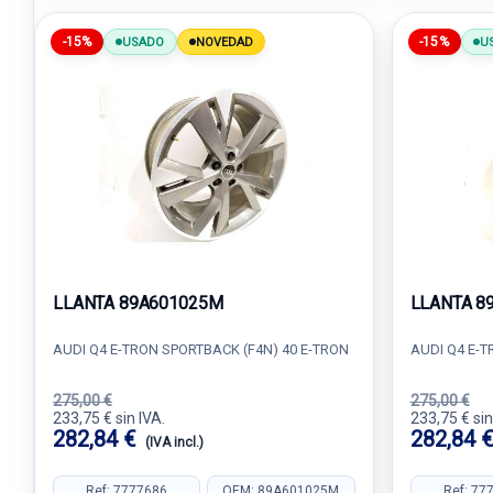
-15%
-15%
USADO
NOVEDAD
U
LLANTA 89A601025M
LLANTA 8
AUDI Q4 E-TRON SPORTBACK (F4N) 40 E-TRON
AUDI Q4 E-T
275,00 €
275,00 €
233,75 € sin IVA.
233,75 € sin
282,84 €
282,84 
(IVA incl.)
Ref: 7777686
OEM: 89A601025M
Ref: 77