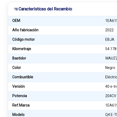
Características del Recambio
OEM
1EA61
Año fabricación
2022
Código motor
EBJA
Kilometraje
54.178
Bastidor
WAUZZ
Color
Negro
Combustible
Eléctri
Versión
40 e-t
Potencia
204CV
Ref.Marca
1EA61
Modelo
Q4 E-T