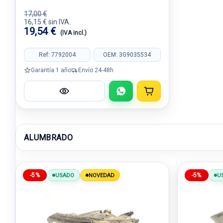
17,00 €
16,15 € sin IVA.
19,54 €
(IVA incl.)
Ref: 7792004
OEM: 3G9035534
Garantía 1 año
Envío 24-48h
ALUMBRADO
-5%
-5%
USADO
NOVEDAD
U