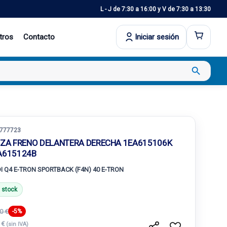
L - J de 7:30 a 16:00 y V de 7:30 a 13:30
tros
Contacto
Iniciar sesión
search
777723
NZA FRENO DELANTERA DERECHA 1EA615106K
A615124B
I Q4 E-TRON SPORTBACK (F4N) 40 E-TRON
 stock
0 €
-5%
 €
(sin IVA)