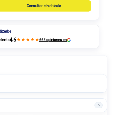
Consultar el vehículo
dizarbe
4.6
★
★
★
★
★
elente
665 opiniones en
5