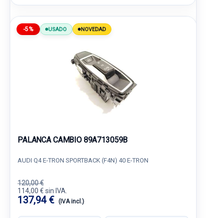
-5%
USADO
NOVEDAD
PALANCA CAMBIO 89A713059B
AUDI Q4 E-TRON SPORTBACK (F4N) 40 E-TRON
120,00 €
114,00 € sin IVA.
137,94 €
(IVA incl.)