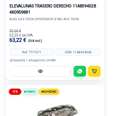
ELEVALUNAS TRASERO DERECHO 11A839402B
4K0959881
AUDI Q4 E-TRON SPORTBACK (F4N) 40 E-TRON
55,00 €
52,25 € sin IVA.
63,22 €
(IVA incl.)
Ref: 7777671
OEM: 11A839402B
Garantía 1 año
Envío 24-48h
-5%
USADO
NOVEDAD