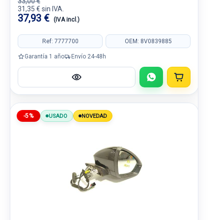
33,00 €
31,35 € sin IVA.
37,93 €
(IVA incl.)
Ref: 7777700
OEM: 8V0839885
Garantía 1 año
Envío 24-48h
-5%
USADO
NOVEDAD