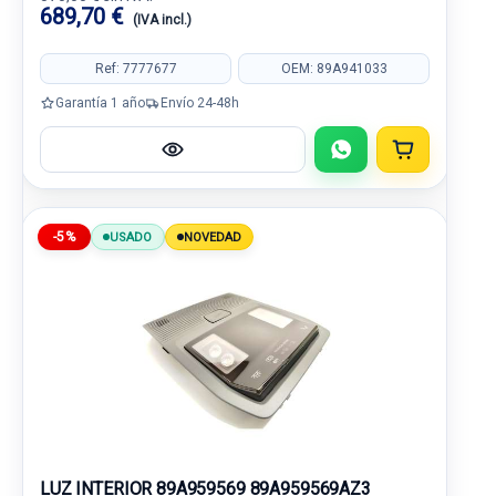
689,70 €
(IVA incl.)
Ref: 7777677
OEM: 89A941033
Garantía 1 año
Envío 24-48h
-5%
USADO
NOVEDAD
LUZ INTERIOR 89A959569 89A959569AZ3