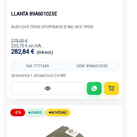
LLANTA 89A601025E
AUDI Q4 E-TRON SPORTBACK (F4N) 40 E-TRON
275,00 €
233,75 € sin IVA.
282,84 €
(IVA incl.)
Ref: 7777689
OEM: 89A601025E
Garantía 1 año
Envío 24-48h
-5%
USADO
NOVEDAD