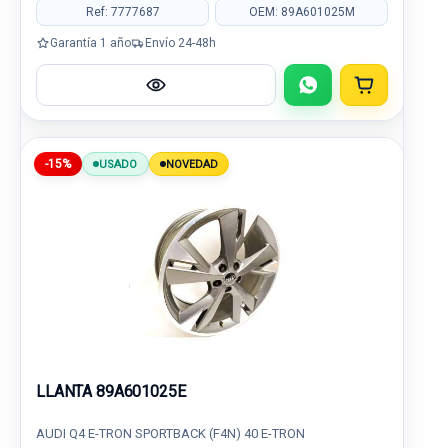
Ref: 7777687
OEM: 89A601025M
Garantía 1 año
Envío 24-48h
-15%
USADO
NOVEDAD
LLANTA 89A601025E
AUDI Q4 E-TRON SPORTBACK (F4N) 40 E-TRON