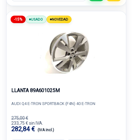
-15%
USADO
NOVEDAD
LLANTA 89A601025M
AUDI Q4 E-TRON SPORTBACK (F4N) 40 E-TRON
275,00 €
233,75 € sin IVA.
282,84 €
(IVA incl.)