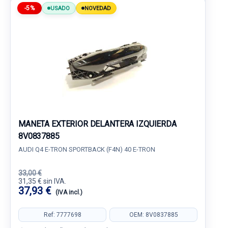
-5%
USADO
NOVEDAD
MANETA EXTERIOR DELANTERA IZQUIERDA
8V0837885
AUDI Q4 E-TRON SPORTBACK (F4N) 40 E-TRON
33,00 €
31,35 € sin IVA.
37,93 €
(IVA incl.)
Ref: 7777698
OEM: 8V0837885