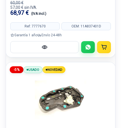
60,00 €
57,00 € sin IVA.
68,97 €
(IVA incl.)
Ref: 7777670
OEM: 11A837401D
Garantía 1 año
Envío 24-48h
-5%
USADO
NOVEDAD