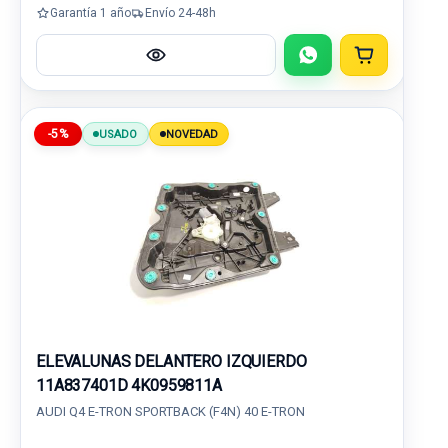
Garantía 1 año
Envío 24-48h
-5%
USADO
NOVEDAD
ELEVALUNAS DELANTERO IZQUIERDO
11A837401D 4K0959811A
AUDI Q4 E-TRON SPORTBACK (F4N) 40 E-TRON