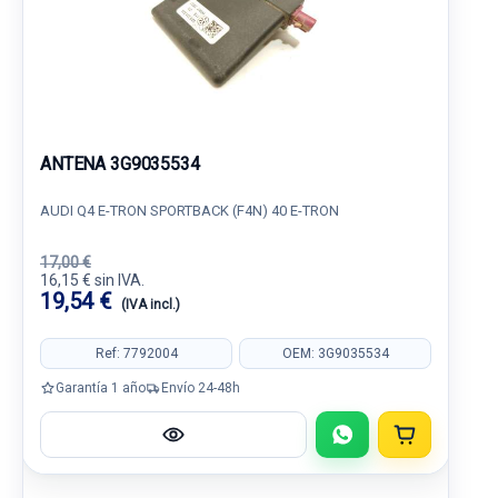
ANTENA 3G9035534
AUDI Q4 E-TRON SPORTBACK (F4N) 40 E-TRON
17,00 €
16,15 € sin IVA.
19,54 €
(IVA incl.)
Ref: 7792004
OEM: 3G9035534
Garantía 1 año
Envío 24-48h