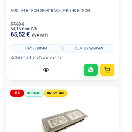
AUDI Q4 E-TRON SPORTBACK (F4N) 40 E-TRON
57,00 €
54,15 € sin IVA.
65,52 €
(IVA incl.)
Ref: 7788504
OEM: 89A959569
Garantía 1 año
Envío 24-48h
-5%
USADO
NOVEDAD