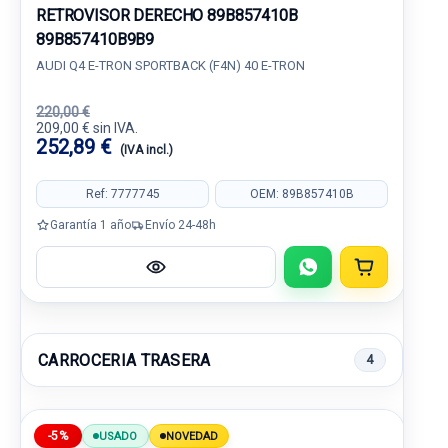
RETROVISOR DERECHO 89B857410B
89B857410B9B9
AUDI Q4 E-TRON SPORTBACK (F4N) 40 E-TRON
220,00 €
209,00 € sin IVA.
252,89 €
(IVA incl.)
Ref: 7777745
OEM: 89B857410B
Garantía 1 año
Envío 24-48h
CARROCERIA TRASERA
4
-5%
USADO
NOVEDAD