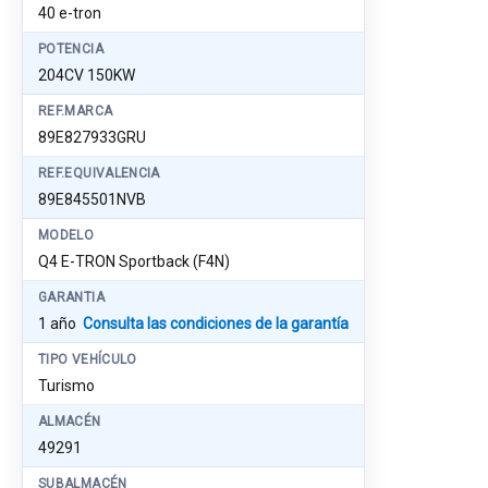
40 e-tron
POTENCIA
204CV 150KW
REF.MARCA
89E827933GRU
REF.EQUIVALENCIA
89E845501NVB
MODELO
Q4 E-TRON Sportback (F4N)
GARANTIA
1 año
Consulta las condiciones de la garantía
TIPO VEHÍCULO
Turismo
ALMACÉN
49291
SUBALMACÉN