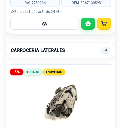
Ref: 7789034
OEM: 89A713059B
Garantía 1 año
Envío 24-48h
CARROCERIA LATERALES
9
-5%
USADO
NOVEDAD