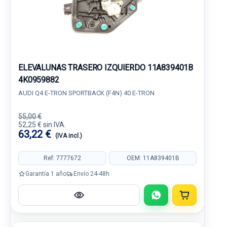
ELEVALUNAS TRASERO IZQUIERDO 11A839401B
4K0959882
AUDI Q4 E-TRON SPORTBACK (F4N) 40 E-TRON
55,00 €
52,25 € sin IVA.
63,22 €
(IVA incl.)
Ref: 7777672
OEM: 11A839401B
Garantía 1 año
Envío 24-48h