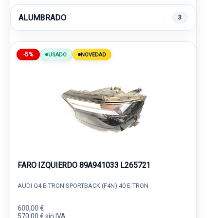
ALUMBRADO
3
-5%
USADO
NOVEDAD
FARO IZQUIERDO 89A941033 L265721
AUDI Q4 E-TRON SPORTBACK (F4N) 40 E-TRON
600,00 €
570,00 € sin IVA.