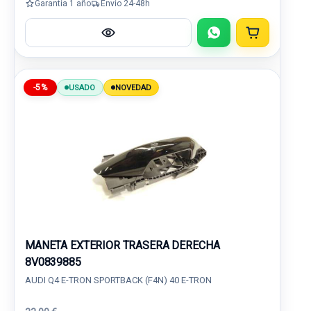
Garantía 1 año
Envío 24-48h
-5%
USADO
NOVEDAD
MANETA EXTERIOR TRASERA DERECHA
8V0839885
AUDI Q4 E-TRON SPORTBACK (F4N) 40 E-TRON