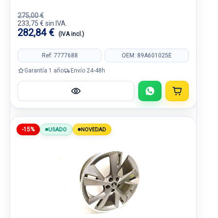
275,00 €
233,75 € sin IVA.
282,84 €
(IVA incl.)
Ref: 7777688
OEM: 89A601025E
Garantía 1 año
Envío 24-48h
-15%
USADO
NOVEDAD