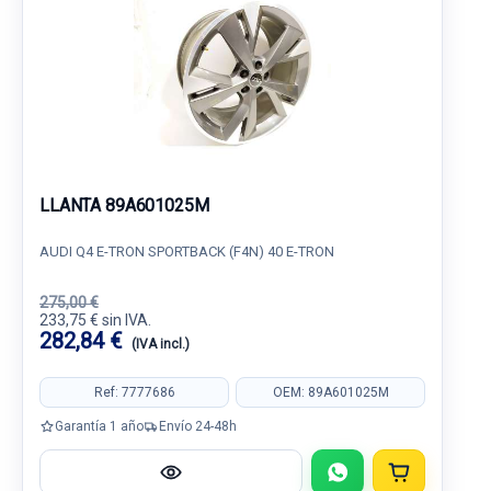
LLANTA 89A601025M
AUDI Q4 E-TRON SPORTBACK (F4N) 40 E-TRON
275,00 €
233,75 € sin IVA.
282,84 €
(IVA incl.)
Ref: 7777686
OEM: 89A601025M
Garantía 1 año
Envío 24-48h