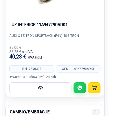
LUZ INTERIOR 11A947290ADK1
AUDI Q4 E-TRON SPORTBACK (F4N) 40 E-TRON
35,00 €
33,25 € sin IVA.
40,23 €
(IVA incl.)
Ref: 7790337
OEM: 11A947290ADK1
Garantía 1 año
Envío 24-48h
CAMBIO/EMBRAGUE
1