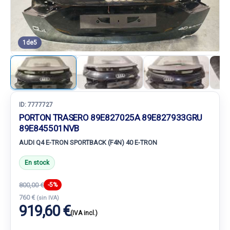
1
de
5
ID:
7777727
PORTON TRASERO 89E827025A 89E827933GRU
89E845501NVB
AUDI Q4 E-TRON SPORTBACK (F4N) 40 E-TRON
En stock
800,00 €
-5%
760 €
(sin IVA)
919,60 €
(IVA incl.)