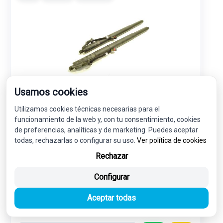
Usamos cookies
AMORTIGUADORES MALETERO / PORTON
Utilizamos cookies técnicas necesarias para el
89E827851
funcionamiento de la web y, con tu consentimiento, cookies
de preferencias, analíticas y de marketing. Puedes aceptar
AUDI Q4 E-TRON SPORTBACK (F4N) 40 E-TRON
todas, rechazarlas o configurar su uso.
Ver política de cookies
140,00 €
Rechazar
133,00 € sin IVA.
160,93 €
(IVA incl.)
Configurar
Ref: 7777601
OEM: 89E827851
Aceptar todas
Garantía 1 año
Envío 24-48h