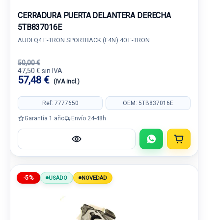
CERRADURA PUERTA DELANTERA DERECHA
5TB837016E
AUDI Q4 E-TRON SPORTBACK (F4N) 40 E-TRON
50,00 €
47,50 € sin IVA.
57,48 €
(IVA incl.)
Ref: 7777650
OEM: 5TB837016E
Garantía 1 año
Envío 24-48h
-5%
USADO
NOVEDAD