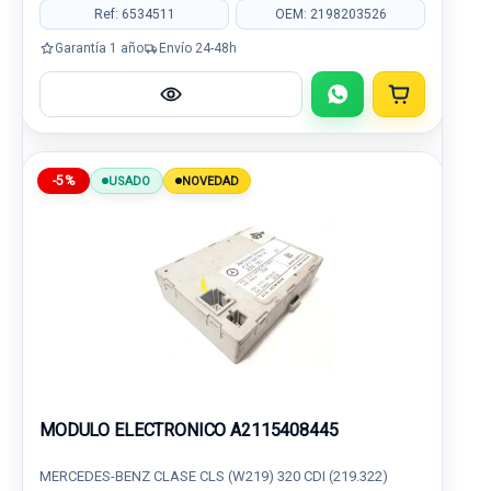
Ref: 6534511
OEM: 2198203526
Garantía 1 año
Envío 24-48h
-5%
USADO
NOVEDAD
MODULO ELECTRONICO A2115408445
MERCEDES-BENZ CLASE CLS (W219) 320 CDI (219.322)