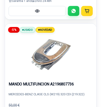
Garantía 1 año
Envío 24-48h
-5%
USADO
NOVEDAD
MANDO MULTIFUNCION A2196807736
MERCEDES-BENZ CLASE CLS (W219) 320 CDI (219.322)
50,00 €