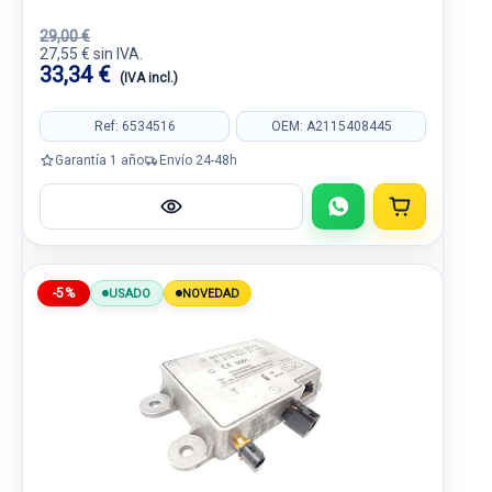
29,00 €
27,55 € sin IVA.
33,34 €
(IVA incl.)
Ref: 6534516
OEM: A2115408445
Garantía 1 año
Envío 24-48h
-5%
USADO
NOVEDAD