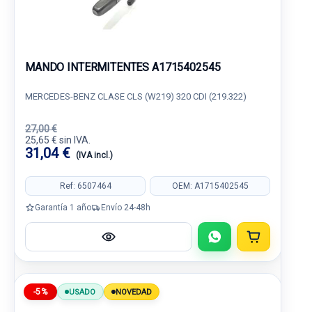
MANDO INTERMITENTES A1715402545
MERCEDES-BENZ CLASE CLS (W219) 320 CDI (219.322)
27,00 €
25,65 € sin IVA.
31,04 €
(IVA incl.)
Ref: 6507464
OEM: A1715402545
Garantía 1 año
Envío 24-48h
-5%
USADO
NOVEDAD