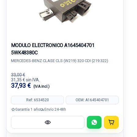
MODULO ELECTRONICO A1645404701
5WK48380C
MERCEDES-BENZ CLASE CLS (W219) 320 CDI (219.322)
33,00 €
31,35 € sin IVA.
37,93 €
(IVA incl.)
Ref: 6534520
OEM: A1645404701
Garantía 1 año
Envío 24-48h