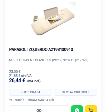
PARASOL IZQUIERDO A2198100910
MERCEDES-BENZ CLASE CLS (W219) 320 CDI (219.322)
23,00 €
21,85 € sin IVA.
26,44 €
(IVA incl.)
Ref: 6496104
OEM: A2198100910
Garantía 1 año
Envío 24-48h