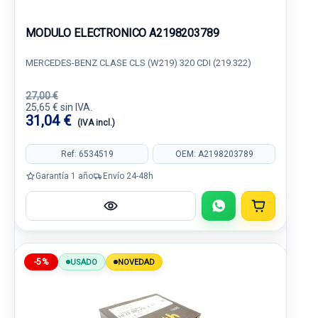
MODULO ELECTRONICO A2198203789
MERCEDES-BENZ CLASE CLS (W219) 320 CDI (219.322)
27,00 €
25,65 € sin IVA.
31,04 €
(IVA incl.)
Ref: 6534519
OEM: A2198203789
Garantía 1 año
Envío 24-48h
-5%
USADO
NOVEDAD