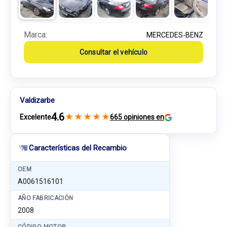
Marca:
MERCEDES-BENZ
Consultar el vehículo
Valdizarbe
4.6
★
★
★
★
★
Excelente
665 opiniones en
Características del Recambio
OEM
A0061516101
AÑO FABRICACIÓN
2008