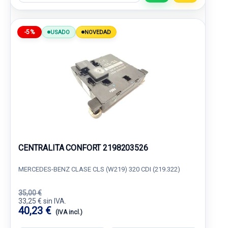
-5%
USADO
NOVEDAD
CENTRALITA CONFORT 2198203526
MERCEDES-BENZ CLASE CLS (W219) 320 CDI (219.322)
35,00 €
33,25 € sin IVA.
40,23 €
(IVA incl.)