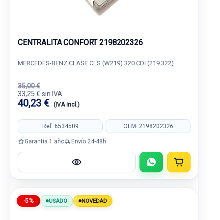
CENTRALITA CONFORT 2198202326
MERCEDES-BENZ CLASE CLS (W219) 320 CDI (219.322)
35,00 €
33,25 € sin IVA.
40,23 €
(IVA incl.)
Ref: 6534509
OEM: 2198202326
Garantía 1 año
Envío 24-48h
-5%
USADO
NOVEDAD