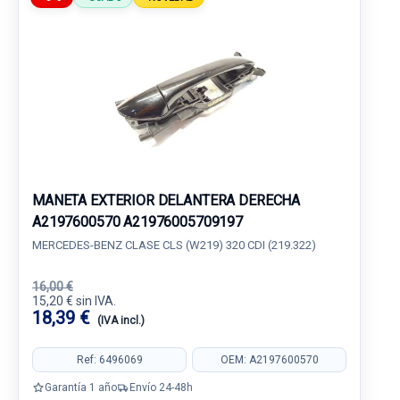
MANETA EXTERIOR DELANTERA DERECHA
A2197600570 A21976005709197
MERCEDES-BENZ CLASE CLS (W219) 320 CDI (219.322)
16,00 €
15,20 € sin IVA.
18,39 €
(IVA incl.)
Ref: 6496069
OEM: A2197600570
Garantía 1 año
Envío 24-48h