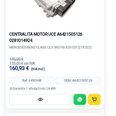
CENTRALITA MOTOR UCE A6421505126
0281014924
MERCEDES-BENZ CLASE CLS (W219) 320 CDI (219.322)
140,00 €
133,00 € sin IVA.
160,93 €
(IVA incl.)
Ref: 6495948
OEM: A6421505126
Garantía 1 año
Envío 24-48h