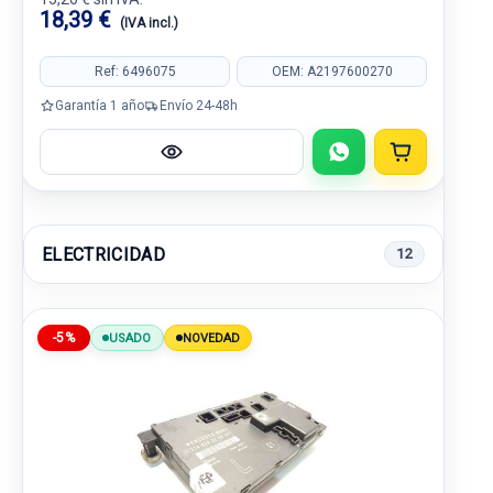
18,39 €
(IVA incl.)
Ref: 6496075
OEM: A2197600270
Garantía 1 año
Envío 24-48h
ELECTRICIDAD
12
-5%
USADO
NOVEDAD