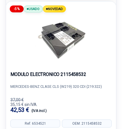
-5%
USADO
NOVEDAD
MODULO ELECTRONICO 2115458532
MERCEDES-BENZ CLASE CLS (W219) 320 CDI (219.322)
37,00 €
35,15 € sin IVA.
42,53 €
(IVA incl.)
Ref: 6534521
OEM: 2115458532