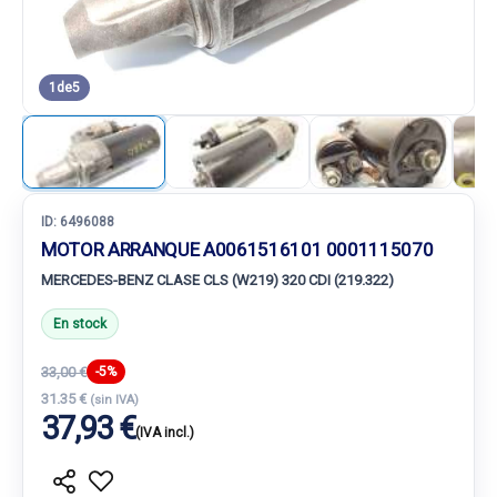
1
de
5
ID:
6496088
MOTOR ARRANQUE A0061516101 0001115070
MERCEDES-BENZ CLASE CLS (W219) 320 CDI (219.322)
En stock
33,00 €
-5%
31.35 €
(sin IVA)
37,93 €
(IVA incl.)