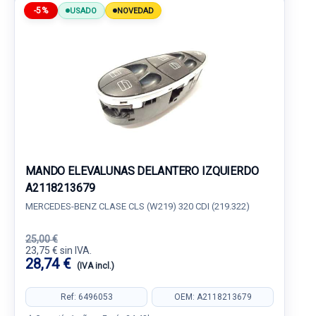
-5%
USADO
NOVEDAD
MANDO ELEVALUNAS DELANTERO IZQUIERDO
A2118213679
MERCEDES-BENZ CLASE CLS (W219) 320 CDI (219.322)
25,00 €
23,75 € sin IVA.
28,74 €
(IVA incl.)
Ref: 6496053
OEM: A2118213679