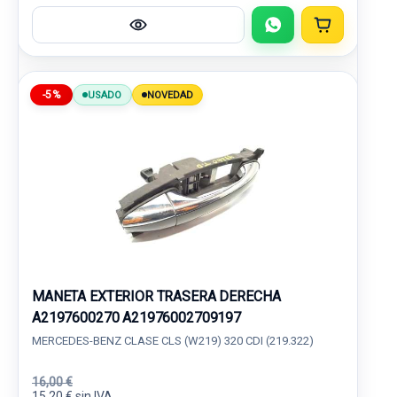
-5%
USADO
NOVEDAD
MANETA EXTERIOR TRASERA DERECHA
A2197600270 A21976002709197
MERCEDES-BENZ CLASE CLS (W219) 320 CDI (219.322)
16,00 €
15,20 € sin IVA.