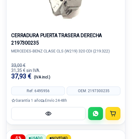
CERRADURA PUERTA TRASERA DERECHA
2197300235
MERCEDES-BENZ CLASE CLS (W219) 320 CDI (219.322)
33,00 €
31,35 € sin IVA.
37,93 €
(IVA incl.)
Ref: 6495956
OEM: 2197300235
Garantía 1 año
Envío 24-48h
-5%
USADO
NOVEDAD