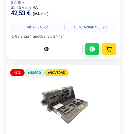
37,00 €
35,15 € sin IVA.
42,53 €
(IVA incl.)
Ref: 6534522
OEM: A2048708026
Garantía 1 año
Envío 24-48h
-5%
USADO
NOVEDAD