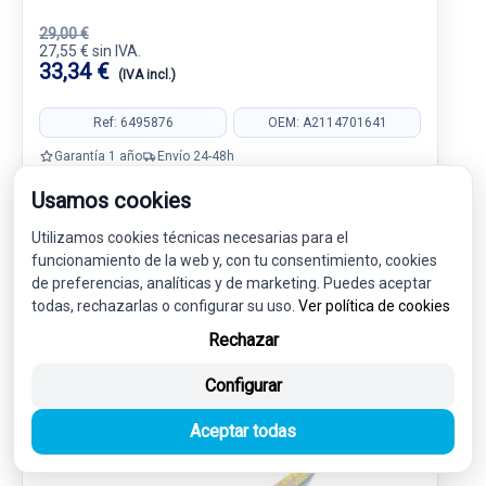
29,00 €
27,55 € sin IVA.
33,34 €
(IVA incl.)
Ref: 6495876
OEM: A2114701641
Garantía 1 año
Envío 24-48h
Usamos cookies
Utilizamos cookies técnicas necesarias para el
funcionamiento de la web y, con tu consentimiento, cookies
de preferencias, analíticas y de marketing. Puedes aceptar
SUSPENSION / FRENOS
9
todas, rechazarlas o configurar su uso.
Ver política de cookies
Rechazar
Configurar
-5%
USADO
NOVEDAD
Aceptar todas