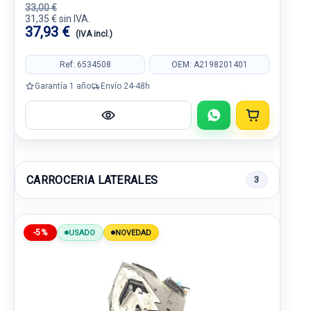
33,00 €
31,35 € sin IVA.
37,93 €
(IVA incl.)
Ref: 6534508
OEM: A2198201401
Garantía 1 año
Envío 24-48h
CARROCERIA LATERALES
3
-5%
USADO
NOVEDAD