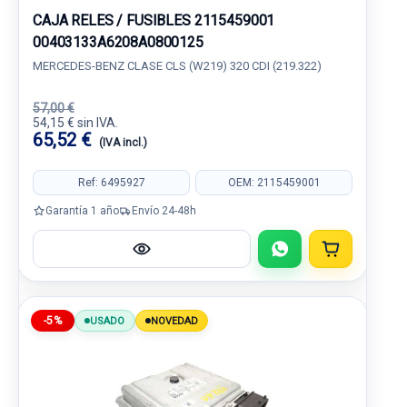
CAJA RELES / FUSIBLES 2115459001
00403133A6208A0800125
MERCEDES-BENZ CLASE CLS (W219) 320 CDI (219.322)
57,00 €
54,15 € sin IVA.
65,52 €
(IVA incl.)
Ref: 6495927
OEM: 2115459001
Garantía 1 año
Envío 24-48h
-5%
USADO
NOVEDAD