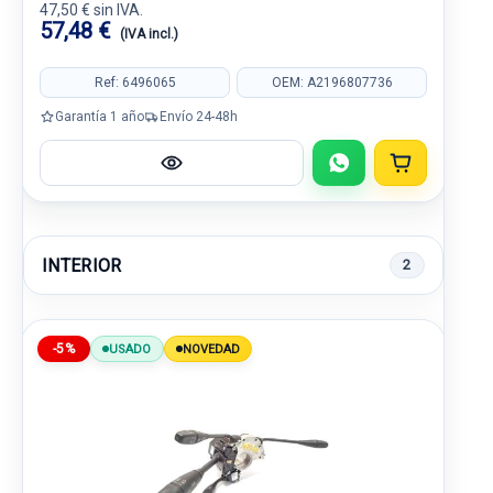
47,50 € sin IVA.
57,48 €
(IVA incl.)
Ref: 6496065
OEM: A2196807736
Garantía 1 año
Envío 24-48h
INTERIOR
2
-5%
USADO
NOVEDAD