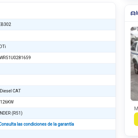
EB302
DTi
WR51U0281659
 Diesel CAT
 126KW
M
NDER (R51)
Consulta las condiciones de la garantía