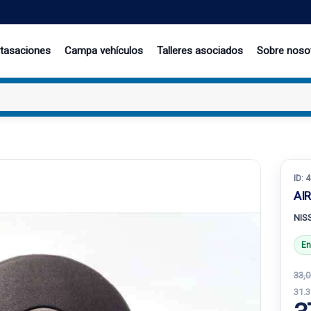
 tasaciones
Campa vehículos
Talleres asociados
Sobre noso
ID:
4
AI
NIS
En
33,0
31.