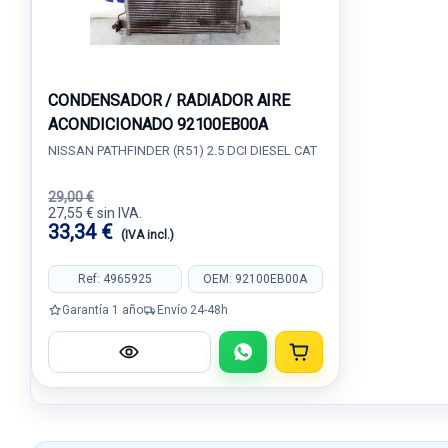
CONDENSADOR / RADIADOR AIRE
ACONDICIONADO 92100EB00A
NISSAN PATHFINDER (R51) 2.5 DCI DIESEL CAT
29,00 €
27,55 € sin IVA.
33,34 €
(IVA incl.)
Ref: 4965925
OEM: 92100EB00A
Garantía 1 año
Envío 24-48h