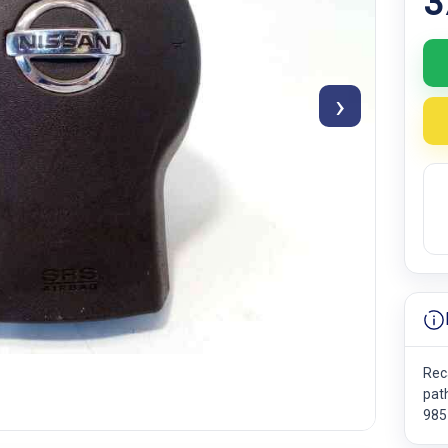
3
›
Rec
path
985