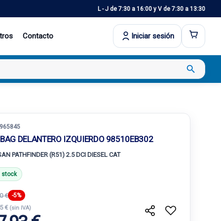
L - J de 7:30 a 16:00 y V de 7:30 a 13:30
tros
Contacto
Iniciar sesión
search
965845
RBAG DELANTERO IZQUIERDO 98510EB302
SAN PATHFINDER (R51) 2.5 DCI DIESEL CAT
 stock
0 €
-5%
35 €
(sin IVA)