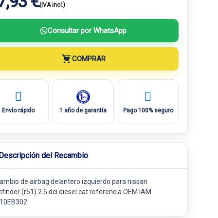
7,93 €
(IVA incl.)
Consultar por WhatsApp
COMPRAR
Envío rápido
1 año de garantía
Pago 100% seguro
Descripción del Recambio
ambio de airbag delantero izquierdo para nissan
finder (r51) 2.5 dci diesel cat referencia OEM IAM
10EB302