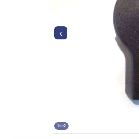
‹
1
de
2