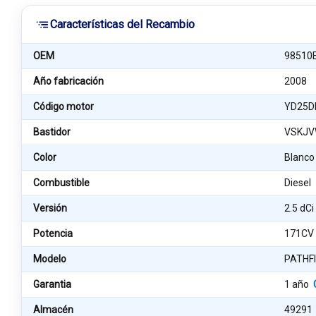
Características del Recambio
OEM
98510
Año fabricación
2008
Código motor
YD25D
Bastidor
VSKJV
Color
Blanco
Combustible
Diesel
Versión
2.5 dCi
Potencia
171CV
Modelo
PATHFI
Garantia
1 año
Almacén
49291