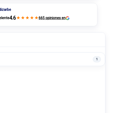
dizarbe
4.6
★
★
★
★
★
elente
665 opiniones en
1