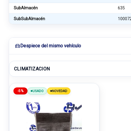
SubAlmacén
635
SubSubAlmacén
10007
Despiece del mismo vehículo
CLIMATIZACION
-5%
USADO
NOVEDAD