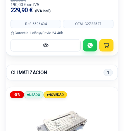
200,00 €
190,00 € sin IVA.
229,90 €
(IVA incl.)
Ref: 6506404
OEM: C2Z22527
Garantía 1 año
Envío 24-48h
CLIMATIZACION
1
-5%
USADO
NOVEDAD