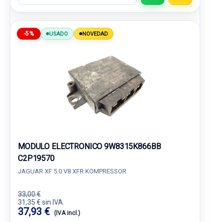
-5%
USADO
NOVEDAD
MODULO ELECTRONICO 9W8315K866BB
C2P19570
JAGUAR XF 5.0 V8 XFR KOMPRESSOR
33,00 €
31,35 € sin IVA.
37,93 €
(IVA incl.)