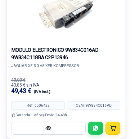
MODULO ELECTRONICO 9W834C016AD
9W834C118BA C2P13946
JAGUAR XF 5.0 V8 XFR KOMPRESSOR
43,00 €
40,85 € sin IVA.
49,43 €
(IVA incl.)
Ref: 6506423
OEM: 9W834C016AD
Garantía 1 año
Envío 24-48h