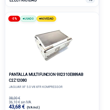
ELECTRICIDAD
-5%
USADO
NOVEDAD
PANTALLA MULTIFUNCION 9X2310E889AB
C2Z12080
JAGUAR XF 5.0 V8 XFR KOMPRESSOR
38,00 €
36,10 € sin IVA.
43,68 €
(IVA incl.)