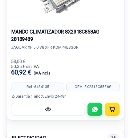
MANDO CLIMATIZADOR 8X2318C858AG
28189489
JAGUAR XF 5.0 V8 XFR KOMPRESSOR
53,00 €
50,35 € sin IVA.
60,92 €
(IVA incl.)
Ref: 6484135
OEM: 8X2318C858AG
Garantía 1 año
Envío 24-48h
16