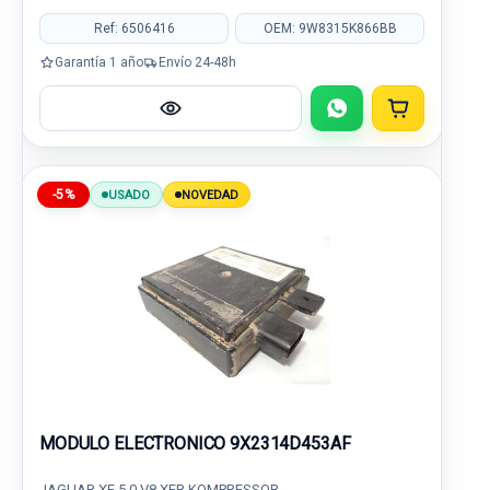
Ref: 6506416
OEM: 9W8315K866BB
Garantía 1 año
Envío 24-48h
-5%
USADO
NOVEDAD
MODULO ELECTRONICO 9X2314D453AF
JAGUAR XF 5.0 V8 XFR KOMPRESSOR