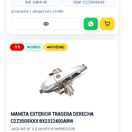
Ref: 6484145
OEM: C2Z3509XXX
Garantía 1 año
Envío 24-48h
-5%
USADO
NOVEDAD
MANETA EXTERIOR TRASERA DERECHA
C2Z3509XXX 8X2322400ABW
JAGUAR XF 5.0 V8 XFR KOMPRESSOR