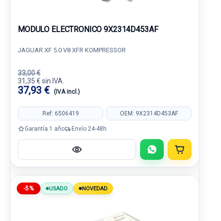
MODULO ELECTRONICO 9X2314D453AF
JAGUAR XF 5.0 V8 XFR KOMPRESSOR
33,00 €
31,35 € sin IVA.
37,93 €
(IVA incl.)
Ref: 6506419
OEM: 9X2314D453AF
Garantía 1 año
Envío 24-48h
-5%
USADO
NOVEDAD