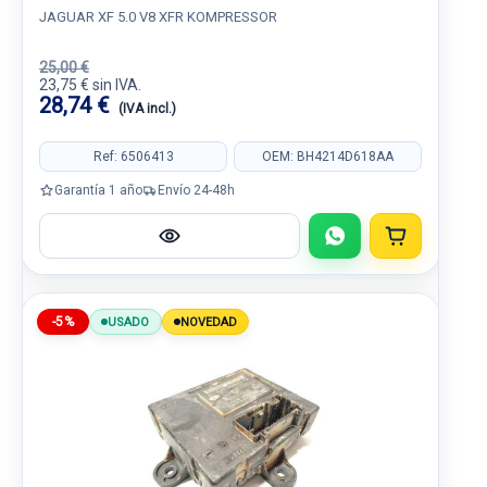
JAGUAR XF 5.0 V8 XFR KOMPRESSOR
25,00 €
23,75 € sin IVA.
28,74 €
(IVA incl.)
Ref: 6506413
OEM: BH4214D618AA
Garantía 1 año
Envío 24-48h
-5%
USADO
NOVEDAD