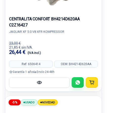
CENTRALITA CONFORT BH4214D620AA
C2Z16427
JAGUAR XF 5.0 V8 XFR KOMPRESSOR
23,00 €
21,85 € sin IVA.
26,44 €
(IVA incl.)
Ref: 6506414
OEM: BH4214D620AA
Garantía 1 año
Envío 24-48h
-5%
USADO
NOVEDAD