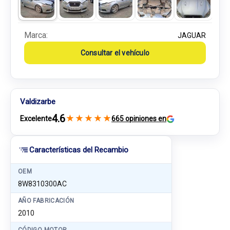
Marca:
JAGUAR
Consultar el vehículo
Valdizarbe
4.6
★
★
★
★
★
Excelente
665 opiniones en
Características del Recambio
OEM
8W8310300AC
AÑO FABRICACIÓN
2010