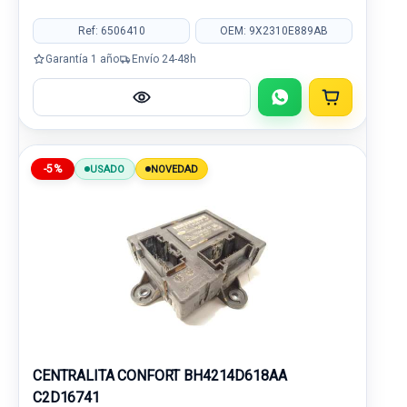
Ref: 6506410
OEM: 9X2310E889AB
Garantía 1 año
Envío 24-48h
-5%
USADO
NOVEDAD
CENTRALITA CONFORT BH4214D618AA
C2D16741