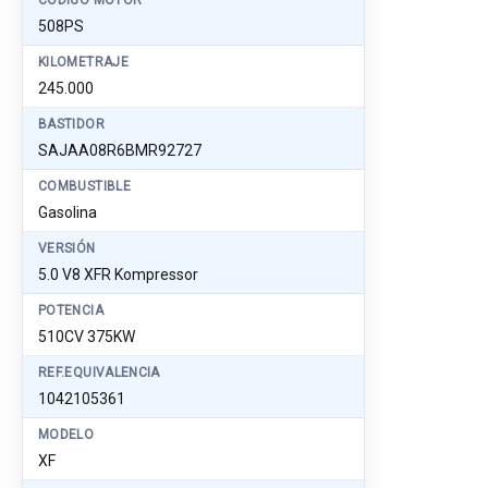
CÓDIGO MOTOR
508PS
KILOMETRAJE
245.000
BASTIDOR
SAJAA08R6BMR92727
COMBUSTIBLE
Gasolina
VERSIÓN
5.0 V8 XFR Kompressor
POTENCIA
510CV 375KW
REF.EQUIVALENCIA
1042105361
MODELO
XF