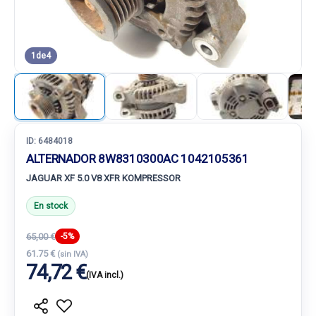
1
de
4
ID:
6484018
ALTERNADOR 8W8310300AC 1042105361
JAGUAR XF 5.0 V8 XFR KOMPRESSOR
En stock
65,00 €
-5%
61.75 €
(sin IVA)
74,72 €
(IVA incl.)