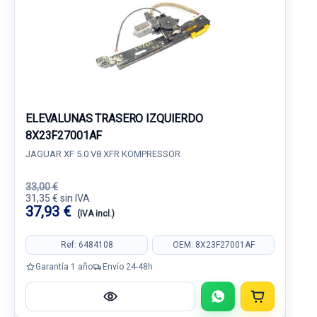
ELEVALUNAS TRASERO IZQUIERDO
8X23F27001AF
JAGUAR XF 5.0 V8 XFR KOMPRESSOR
33,00 €
31,35 € sin IVA.
37,93 €
(IVA incl.)
Ref: 6484108
OEM: 8X23F27001AF
Garantía 1 año
Envío 24-48h