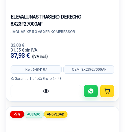
ELEVALUNAS TRASERO DERECHO
8X23F27000AF
JAGUAR XF 5.0 V8 XFR KOMPRESSOR
33,00 €
31,35 € sin IVA.
37,93 €
(IVA incl.)
Ref: 6484107
OEM: 8X23F27000AF
Garantía 1 año
Envío 24-48h
-5%
USADO
NOVEDAD