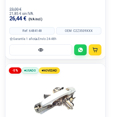
23,00 €
21,85 € sin IVA.
26,44 €
(IVA incl.)
Ref: 6484148
OEM: C2Z3509XXX
Garantía 1 año
Envío 24-48h
-5%
USADO
NOVEDAD