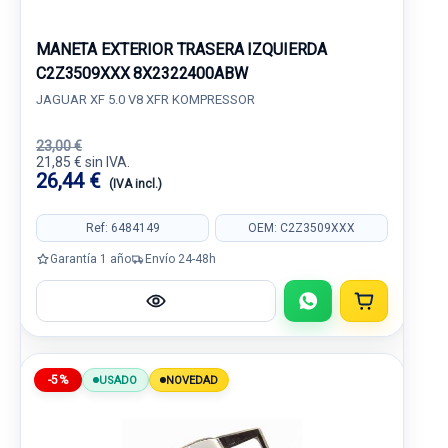
MANETA EXTERIOR TRASERA IZQUIERDA
C2Z3509XXX 8X2322400ABW
JAGUAR XF 5.0 V8 XFR KOMPRESSOR
23,00 €
21,85 € sin IVA.
26,44 €
(IVA incl.)
Ref: 6484149
OEM: C2Z3509XXX
Garantía 1 año
Envío 24-48h
-5%
USADO
NOVEDAD