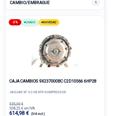
CAMBIO/EMBRAGUE
1
-5%
USADO
NOVEDAD
CAJA CAMBIOS 9X237000BC C2D10566 6HP28
JAGUAR XF 5.0 V8 XFR KOMPRESSOR
535,00 €
508,25 € sin IVA.
614,98 €
(IVA incl.)