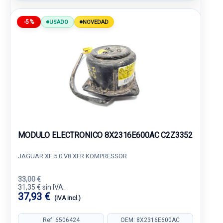
-5%
USADO
NOVEDAD
MODULO ELECTRONICO 8X2316E600AC C2Z3352
JAGUAR XF 5.0 V8 XFR KOMPRESSOR
33,00 €
31,35 € sin IVA.
37,93 €
(IVA incl.)
Ref: 6506424
OEM: 8X2316E600AC