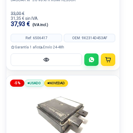
33,00 €
31,35 € sin IVA.
37,93 €
(IVA incl.)
Ref: 6506417
OEM: 9X2314D453AF
Garantía 1 año
Envío 24-48h
-5%
USADO
NOVEDAD