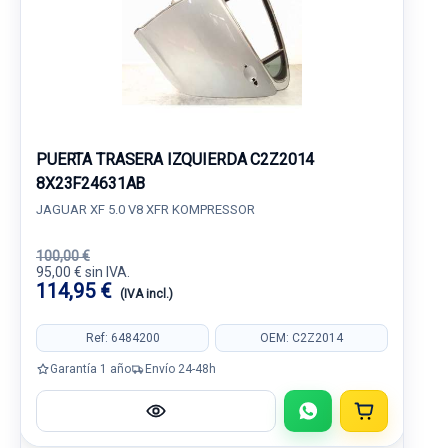
PUERTA TRASERA IZQUIERDA C2Z2014
8X23F24631AB
JAGUAR XF 5.0 V8 XFR KOMPRESSOR
100,00 €
95,00 € sin IVA.
114,95 €
(IVA incl.)
Ref: 6484200
OEM: C2Z2014
Garantía 1 año
Envío 24-48h