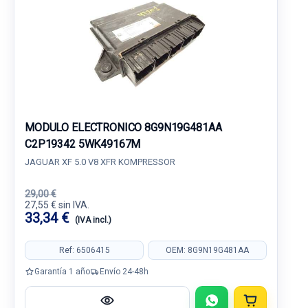
MODULO ELECTRONICO 8G9N19G481AA
C2P19342 5WK49167M
JAGUAR XF 5.0 V8 XFR KOMPRESSOR
29,00 €
27,55 € sin IVA.
33,34 €
(IVA incl.)
Ref: 6506415
OEM: 8G9N19G481AA
Garantía 1 año
Envío 24-48h