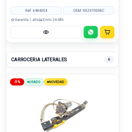
Ref: 6484054
OEM: 9X237000BC
Garantía 1 año
Envío 24-48h
CARROCERIA LATERALES
6
-5%
USADO
NOVEDAD