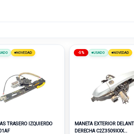
-5%
SADO
NOVEDAD
USADO
NOVEDAD
AS TRASERO IZQUIERDO
MANETA EXTERIOR DELAN
01AF
DERECHA C2Z3509XXX