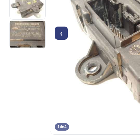
‹
1
de
4