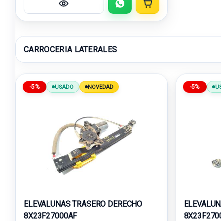
CARROCERIA LATERALES
-5%
-5%
USADO
NOVEDAD
U
ELEVALUNAS TRASERO DERECHO
ELEVALUN
8X23F27000AF
8X23F270