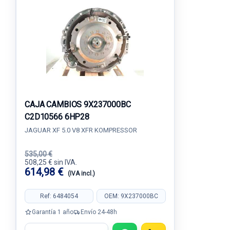
CAJA CAMBIOS 9X237000BC
C2D10566 6HP28
JAGUAR XF 5.0 V8 XFR KOMPRESSOR
535,00 €
508,25 € sin IVA.
614,98 €
(IVA incl.)
Ref: 6484054
OEM: 9X237000BC
Garantía 1 año
Envío 24-48h