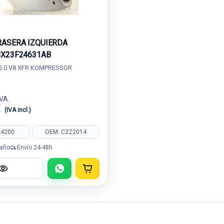
RASERA IZQUIERDA
8X23F24631AB
5.0 V8 XFR KOMPRESSOR
IVA.
€
(IVA incl.)
84200
OEM: C2Z2014
 año
Envío 24-48h