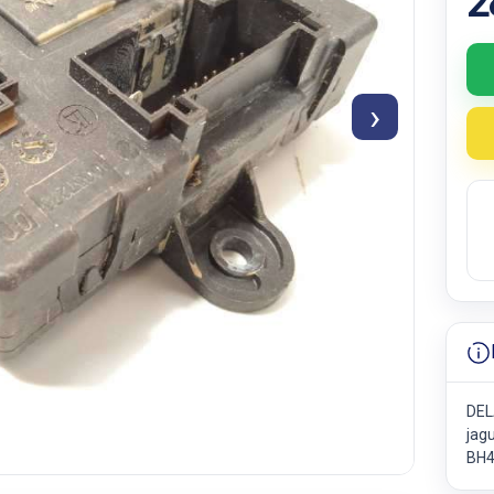
2
›
DEL
jag
BH4