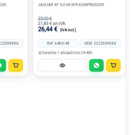
8X2322400ABW
SOR
JAGUAR XF 5.0 V8 XFR KOMPRESSOR
23,00 €
21,85 € sin IVA.
26,44 €
(IVA incl.)
2Z3509XXX
Ref: 6484148
OEM: C2Z3509XXX
Garantía 1 año
Envío 24-48h