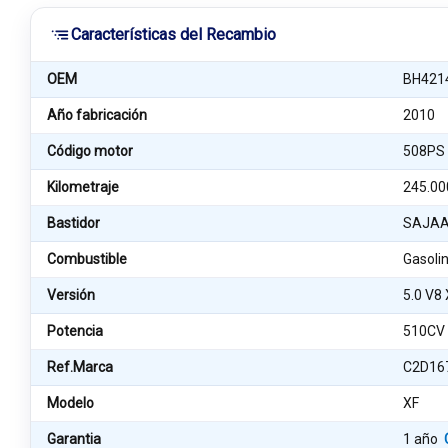
Características del Recambio
OEM
BH421
Año fabricación
2010
Código motor
508PS
Kilometraje
245.00
Bastidor
SAJAA
Combustible
Gasoli
Versión
5.0 V8
Potencia
510CV
Ref.Marca
C2D16
Modelo
XF
Garantia
1 año