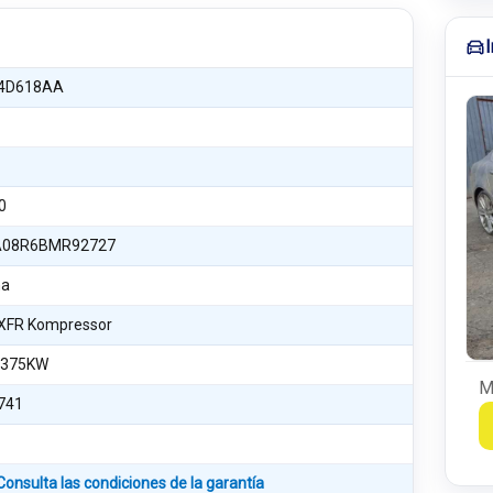
4D618AA
0
08R6BMR92727
na
 XFR Kompressor
 375KW
M
741
Consulta las condiciones de la garantía