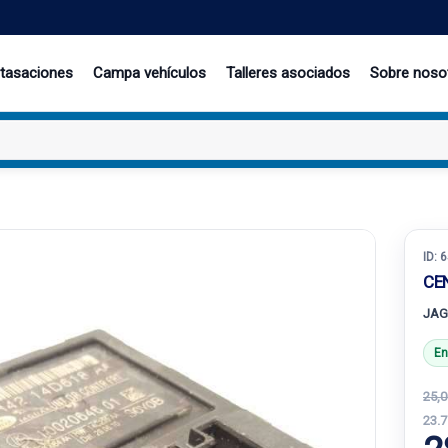
 tasaciones
Campa vehículos
Talleres asociados
Sobre noso
ID:
6
CE
JAG
En
25,0
23.