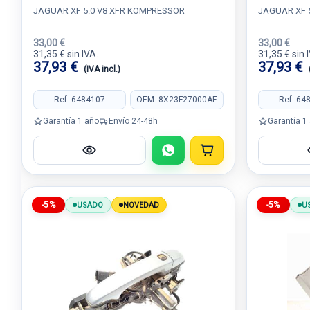
JAGUAR XF 5.0 V8 XFR KOMPRESSOR
JAGUAR XF 
33,00 €
33,00 €
31,35 € sin IVA.
31,35 € sin 
37,93 €
37,93 €
(IVA incl.)
Ref: 6484107
OEM: 8X23F27000AF
Ref: 64
Garantía 1 año
Envío 24-48h
Garantía 1
-5%
-5%
USADO
NOVEDAD
U