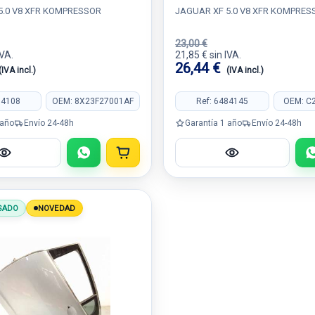
8X2322400ABW
5.0 V8 XFR KOMPRESSOR
JAGUAR XF 5.0 V8 XFR KOMPRES
23,00 €
IVA.
21,85 € sin IVA.
26,44 €
(IVA incl.)
(IVA incl.)
84108
OEM: 8X23F27001AF
Ref: 6484145
OEM: C
 año
Envío 24-48h
Garantía 1 año
Envío 24-48h
SADO
NOVEDAD