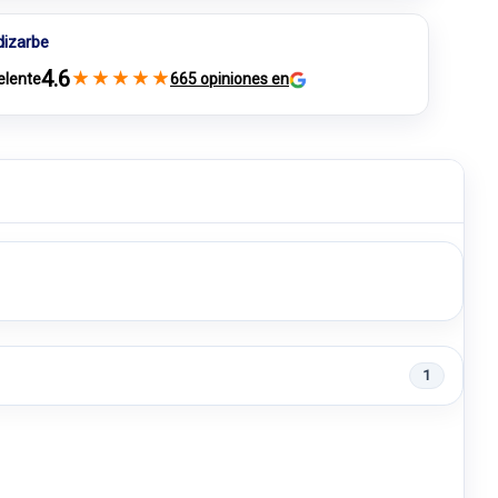
dizarbe
4.6
★
★
★
★
★
elente
665 opiniones en
1