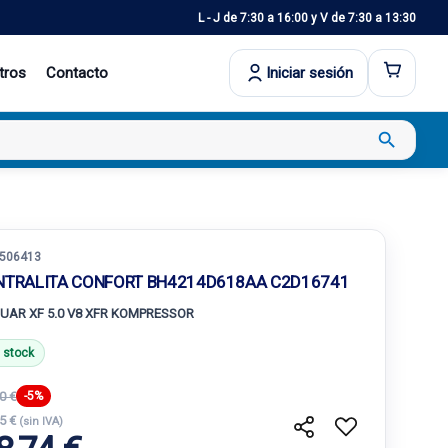
L - J de 7:30 a 16:00 y V de 7:30 a 13:30
tros
Contacto
Iniciar sesión
search
506413
NTRALITA CONFORT BH4214D618AA C2D16741
UAR XF 5.0 V8 XFR KOMPRESSOR
 stock
0 €
-5%
75 €
(sin IVA)