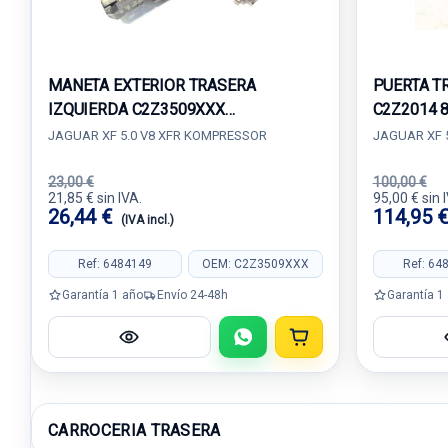
MANETA EXTERIOR TRASERA
PUERTA T
IZQUIERDA C2Z3509XXX
C2Z2014 
8X2322400ABW
JAGUAR XF 5.0 V8 XFR KOMPRESSOR
JAGUAR XF 
23,00 €
100,00 €
21,85 € sin IVA.
95,00 € sin 
26,44 €
114,95 
(IVA incl.)
Ref: 6484149
OEM: C2Z3509XXX
Ref: 64
Garantía 1 año
Envío 24-48h
Garantía 1
CARROCERIA TRASERA