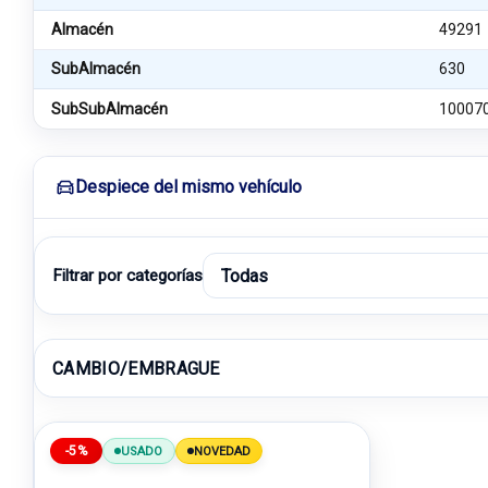
Almacén
49291
SubAlmacén
630
SubSubAlmacén
10007
Despiece del mismo vehículo
Filtrar por categorías
CAMBIO/EMBRAGUE
-5%
USADO
NOVEDAD