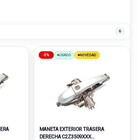
6
-5%
USADO
NOVEDAD
TERA
MANETA EXTERIOR TRASERA
DERECHA C2Z3509XXX