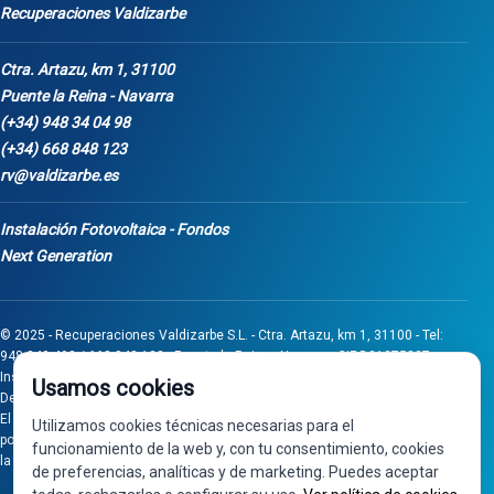
Recuperaciones Valdizarbe
Ctra. Artazu, km 1, 31100
Puente la Reina - Navarra
(+34) 948 34 04 98
(+34) 668 848 123
rv@valdizarbe.es
Instalación Fotovoltaica - Fondos
Next Generation
© 2025 - Recuperaciones Valdizarbe S.L. - Ctra. Artazu, km 1, 31100 - Tel:
948 340 498 / 668 848 123 - Puente la Reina - Navarra - CIF B31275837.
Inscrita en el Registro Mercantil de Navarra, Tomo 32, Folio 75, Hoja 525.
Usamos cookies
Desarrollado por
Seintosoft
El proyecto de inversión "0011-0558-2024-000008" ha sido subvencionado
Utilizamos cookies técnicas necesarias para el
por Gobierno de Navarra al amparo de la convocatoria de 2024 de Ayudas a
funcionamiento de la web y, con tu consentimiento, cookies
la inversión en pymes industriales
de preferencias, analíticas y de marketing. Puedes aceptar