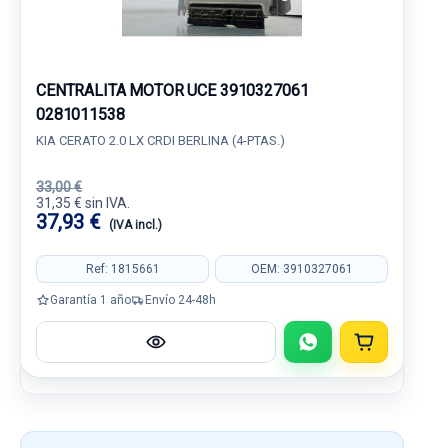
CENTRALITA MOTOR UCE 3910327061
0281011538
KIA CERATO 2.0 LX CRDI BERLINA (4-PTAS.)
33,00 €
31,35 € sin IVA.
37,93 €
(IVA incl.)
Ref: 1815661
OEM: 3910327061
Garantía 1 año
Envío 24-48h