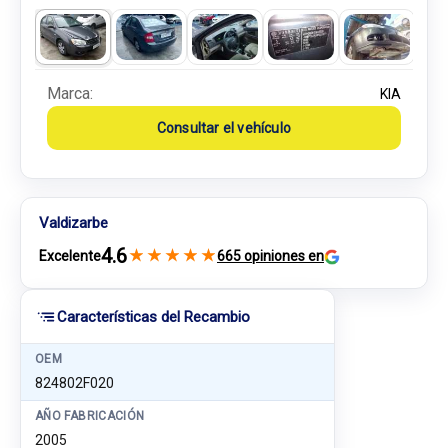
Marca:
KIA
Consultar el vehículo
Valdizarbe
4.6
★
★
★
★
★
Excelente
665 opiniones en
Características del Recambio
OEM
824802F020
AÑO FABRICACIÓN
2005