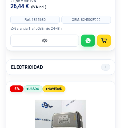
21,85 € sin IVA.
26,44 €
(IVA incl.)
Ref: 1815680
OEM: 824502F000
Garantía 1 año
Envío 24-48h
ELECTRICIDAD
1
-5%
USADO
NOVEDAD