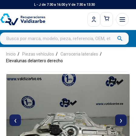
L - J de 7:30 a 16:00 y V de 7:30 a 13:30
Buscar productos
search
Inicio
Piezas vehículos
Carroceria laterales
Elevalunas delantero derecho
‹
›