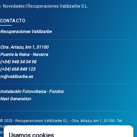
Novedades | Recuperaciones Valdizarbe S.L.
CONTACTO
Recuperaciones Valdizarbe
Ctra. Artazu, km 1, 31100
Puente la Reina - Navarra
(+34) 948 34 04 98
(+34) 668 848 123
rv@valdizarbe.es
Instalación Fotovoltaica - Fondos
Next Generation
© 2025 - Recuperaciones Valdizarbe S.L. - Ctra. Artazu, km 1, 31100 - Tel:
948 340 498 / 668 848 123 - Puente la Reina - Navarra - CIF B31275837.
Inscrita en el Registro Mercantil de Navarra, Tomo 32, Folio 75, Hoja 525.
Usamos cookies