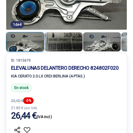
1
de
4
ID:
1815679
ELEVALUNAS DELANTERO DERECHO 824802F020
KIA CERATO 2.0 LX CRDI BERLINA (4-PTAS.)
En stock
23,00 €
-5%
21.85 €
(sin IVA)
26,44 €
(IVA incl.)