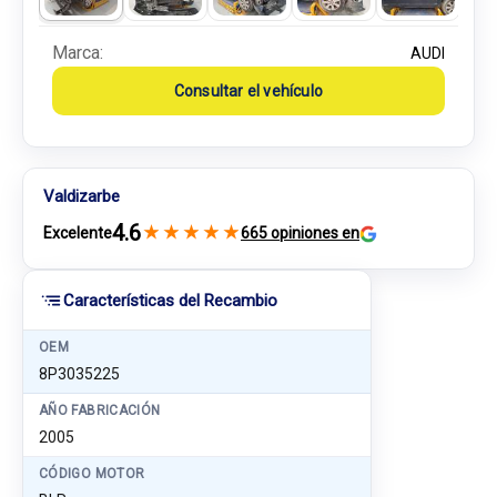
Marca:
AUDI
Consultar el vehículo
Valdizarbe
4.6
★
★
★
★
★
Excelente
665 opiniones en
Características del Recambio
OEM
8P3035225
AÑO FABRICACIÓN
2005
CÓDIGO MOTOR