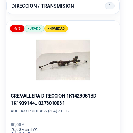
DIRECCION / TRANSMISION
1
-5%
USADO
NOVEDAD
CREMALLERA DIRECCION 1K1423051BD
1K1909144J 0273010031
AUDI A3 SPORTBACK (8PA) 2.0 TFSI
80,00 €
76,00 € sin IVA.