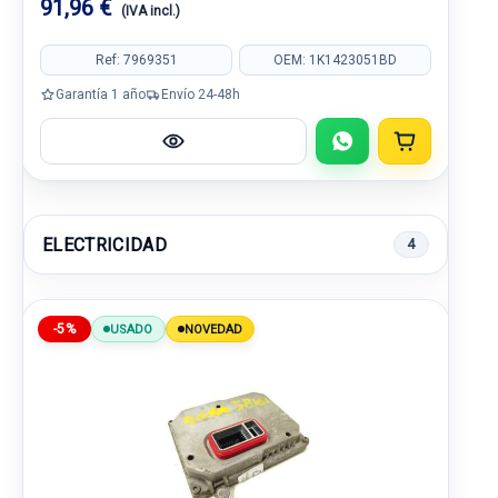
91,96 €
(IVA incl.)
Ref: 7969351
OEM: 1K1423051BD
Garantía 1 año
Envío 24-48h
ELECTRICIDAD
4
-5%
USADO
NOVEDAD