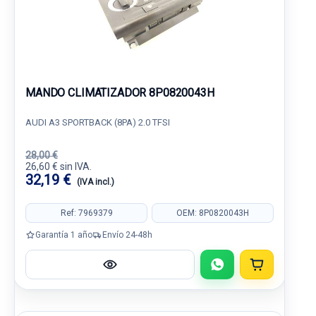
MANDO CLIMATIZADOR 8P0820043H
AUDI A3 SPORTBACK (8PA) 2.0 TFSI
28,00 €
26,60 € sin IVA.
32,19 €
(IVA incl.)
Ref: 7969379
OEM: 8P0820043H
Garantía 1 año
Envío 24-48h