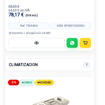
68,00 €
64,60 € sin IVA.
78,17 €
(IVA incl.)
Ref: 7969404
OEM: 8P3807303GRU
Garantía 1 año
Envío 24-48h
CLIMATIZACION
1
-5%
USADO
NOVEDAD