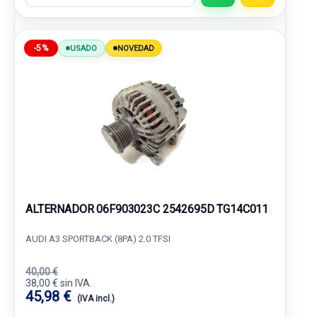
-5%
USADO
NOVEDAD
ALTERNADOR 06F903023C 2542695D TG14C011
AUDI A3 SPORTBACK (8PA) 2.0 TFSI
40,00 €
38,00 € sin IVA.
45,98 €
(IVA incl.)