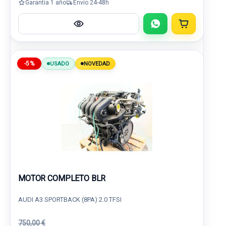
Garantía 1 año
Envío 24-48h
-5%
USADO
NOVEDAD
MOTOR COMPLETO BLR
AUDI A3 SPORTBACK (8PA) 2.0 TFSI
750,00 €