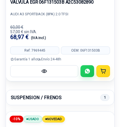
VALVULA EGR 06F131503B A2C53082890
AUDI A3 SPORTBACK (8PA) 2.0 TFSI
60,00 €
57,00 € sin IVA.
68,97 €
(IVA incl.)
Ref: 7969445
OEM: 06F131503B
Garantía 1 año
Envío 24-48h
SUSPENSION / FRENOS
1
-10%
USADO
NOVEDAD