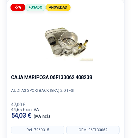
-5%
USADO
NOVEDAD
CAJA MARIPOSA 06F133062 408238
AUDI A3 SPORTBACK (8PA) 2.0 TFSI
47,00 €
44,65 € sin IVA.
54,03 €
(IVA incl.)
Ref: 7969315
OEM: 06F133062