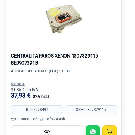
CENTRALITA FAROS XENON 1307329115
8E0907391B
AUDI A3 SPORTBACK (8PA) 2.0 TFSI
33,00 €
31,35 € sin IVA.
37,93 €
(IVA incl.)
Ref: 7978497
OEM: 1307329115
Garantía 1 año
Envío 24-48h