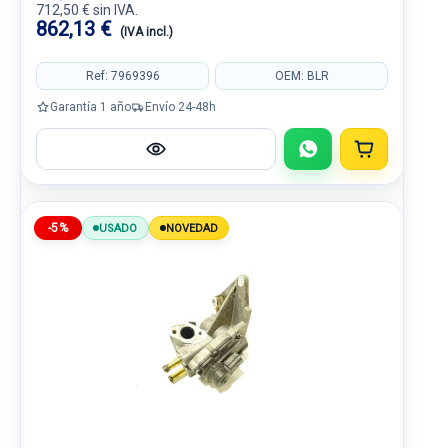
712,50 € sin IVA.
862,13 €
(IVA incl.)
Ref: 7969396
OEM: BLR
Garantía 1 año
Envío 24-48h
-5%
USADO
NOVEDAD