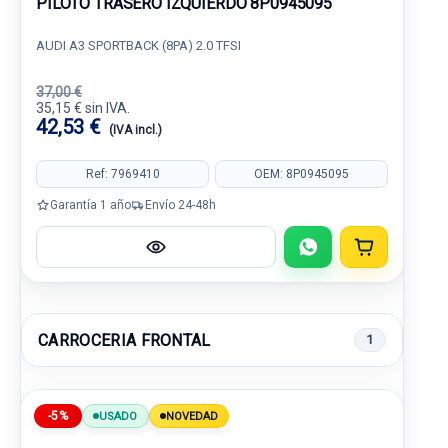
PILOTO TRASERO IZQUIERDO 8P0945095
AUDI A3 SPORTBACK (8PA) 2.0 TFSI
37,00 €
35,15 € sin IVA.
42,53 €
(IVA incl.)
Ref: 7969410
OEM: 8P0945095
Garantía 1 año
Envío 24-48h
CARROCERIA FRONTAL
1
-5%
USADO
NOVEDAD