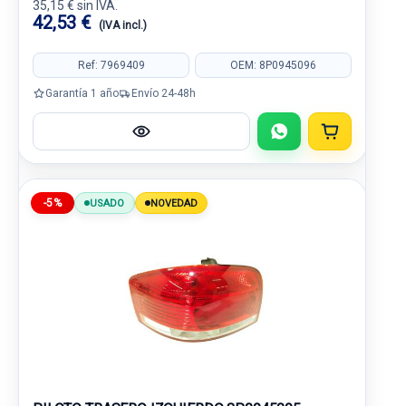
35,15 € sin IVA.
42,53 €
(IVA incl.)
Ref: 7969409
OEM: 8P0945096
Garantía 1 año
Envío 24-48h
-5%
USADO
NOVEDAD