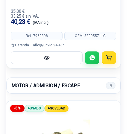
35,00 €
33,25 € sin IVA.
40,23 €
(IVA incl.)
Ref: 7969398
OEM: 8E9955711C
Garantía 1 año
Envío 24-48h
MOTOR / ADMISION / ESCAPE
4
-5%
USADO
NOVEDAD