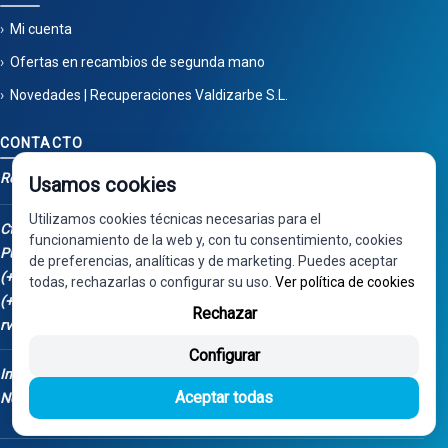
Mi cuenta
Ofertas en recambios de segunda mano
Novedades | Recuperaciones Valdizarbe S.L.
CONTACTO
Recuperaciones Valdizarbe
Usamos cookies
Utilizamos cookies técnicas necesarias para el
Ctra. Artazu, km 1, 31100
funcionamiento de la web y, con tu consentimiento, cookies
Puente la Reina - Navarra
de preferencias, analíticas y de marketing. Puedes aceptar
(+34) 948 34 04 98
todas, rechazarlas o configurar su uso.
Ver política de cookies
(+34) 668 848 123
Rechazar
rv@valdizarbe.es
Configurar
Instalación Fotovoltaica - Fondos
Aceptar todas
Next Generation