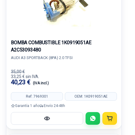
BOMBA COMBUSTIBLE 1K0919051AE
A2C53093480
AUDI A3 SPORTBACK (8PA) 2.0 TFSI
35,00 €
33,25 € sin IVA.
40,23 €
(IVA incl.)
Ref: 7969301
OEM: 1K0919051AE
Garantía 1 año
Envío 24-48h