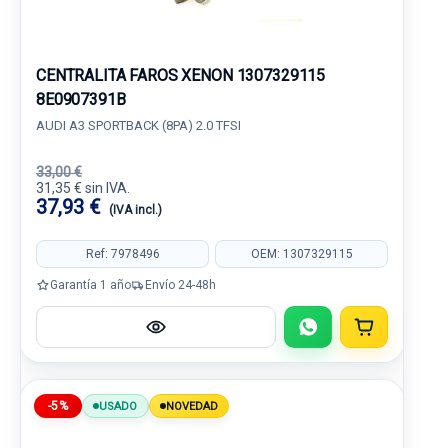
CENTRALITA FAROS XENON 1307329115
8E0907391B
AUDI A3 SPORTBACK (8PA) 2.0 TFSI
33,00 €
31,35 € sin IVA.
37,93 €
(IVA incl.)
Ref: 7978496
OEM: 1307329115
Garantía 1 año
Envío 24-48h
-5%
USADO
NOVEDAD