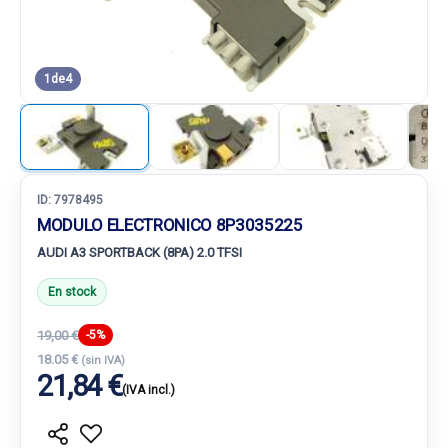
1
de
4
ID:
7978495
MODULO ELECTRONICO 8P3035225
AUDI A3 SPORTBACK (8PA) 2.0 TFSI
En stock
19,00 €
-5%
18.05 €
(sin IVA)
21,84 €
(IVA incl.)