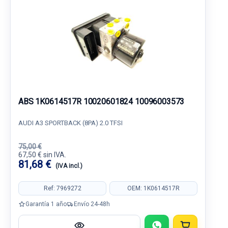
ABS 1K0614517R 10020601824 10096003573
AUDI A3 SPORTBACK (8PA) 2.0 TFSI
75,00 €
67,50 € sin IVA.
81,68 €
(IVA incl.)
Ref: 7969272
OEM: 1K0614517R
Garantía 1 año
Envío 24-48h