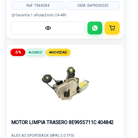
Ref: 7969284
OEM: 06F903023C
Garantía 1 año
Envío 24-48h
-5%
USADO
NOVEDAD
MOTOR LIMPIA TRASERO 8E9955711C 404842
AUDI A3 SPORTBACK (8PA) 2.0 TFSI