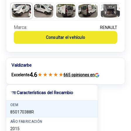
Marca:
RENAULT
Consultar el vehículo
Valdizarbe
4.6
★
★
★
★
★
Excelente
665 opiniones en
Características del Recambio
OEM
850170388R
AÑO FABRICACIÓN
2015