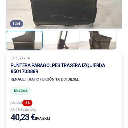
1
de
3
ID:
6027204
PUNTERA PARAGOLPES TRASERA IZQUIERDA
850170388R
RENAULT TRAFIC FURGÓN 1.6 DCI DIESEL
En stock
35,00 €
-5%
33.25 €
(sin IVA)
40,23 €
(IVA incl.)