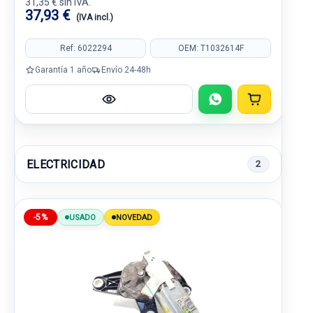
31,35 € sin IVA.
37,93 €
(IVA incl.)
Ref: 6022294
OEM: T1032614F
Garantía 1 año
Envío 24-48h
ELECTRICIDAD
2
-5%
USADO
NOVEDAD