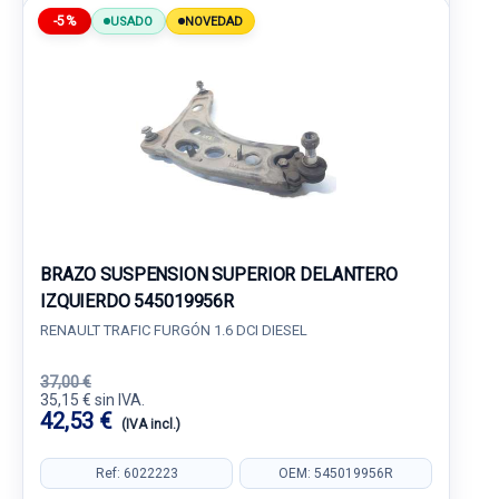
-5%
USADO
NOVEDAD
BRAZO SUSPENSION SUPERIOR DELANTERO
IZQUIERDO 545019956R
RENAULT TRAFIC FURGÓN 1.6 DCI DIESEL
37,00 €
35,15 € sin IVA.
42,53 €
(IVA incl.)
Ref: 6022223
OEM: 545019956R