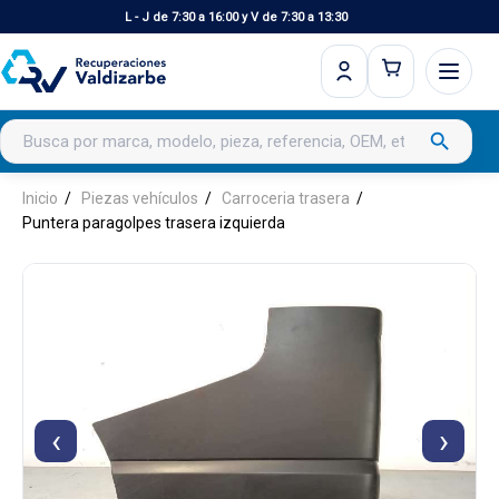
L - J de 7:30 a 16:00 y V de 7:30 a 13:30
Buscar productos
search
Inicio
Piezas vehículos
Carroceria trasera
Puntera paragolpes trasera izquierda
‹
›