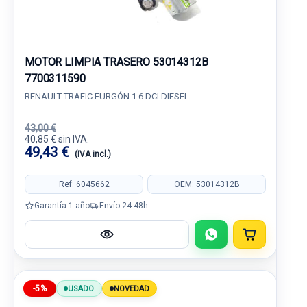
MOTOR LIMPIA TRASERO 53014312B
7700311590
RENAULT TRAFIC FURGÓN 1.6 DCI DIESEL
43,00 €
40,85 € sin IVA.
49,43 €
(IVA incl.)
Ref: 6045662
OEM: 53014312B
Garantía 1 año
Envío 24-48h
-5%
USADO
NOVEDAD