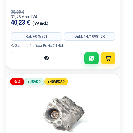
35,00 €
33,25 € sin IVA.
40,23 €
(IVA incl.)
Ref: 6045561
OEM: 147109816R
Garantía 1 año
Envío 24-48h
-5%
USADO
NOVEDAD