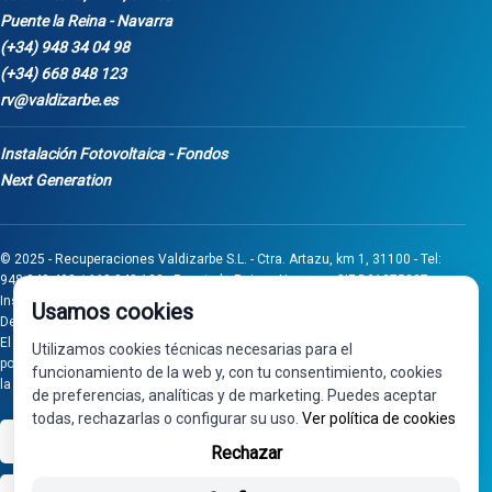
Puente la Reina - Navarra
(+34) 948 34 04 98
(+34) 668 848 123
rv@valdizarbe.es
Instalación Fotovoltaica - Fondos
Next Generation
© 2025 - Recuperaciones Valdizarbe S.L. - Ctra. Artazu, km 1, 31100 - Tel:
948 340 498 / 668 848 123 - Puente la Reina - Navarra - CIF B31275837.
Inscrita en el Registro Mercantil de Navarra, Tomo 32, Folio 75, Hoja 525.
Usamos cookies
Desarrollado por
Seintosoft
El proyecto de inversión "0011-0558-2024-000008" ha sido subvencionado
Utilizamos cookies técnicas necesarias para el
por Gobierno de Navarra al amparo de la convocatoria de 2024 de Ayudas a
funcionamiento de la web y, con tu consentimiento, cookies
la inversión en pymes industriales
de preferencias, analíticas y de marketing. Puedes aceptar
todas, rechazarlas o configurar su uso.
Ver política de cookies
VISA
PayPal
Rechazar