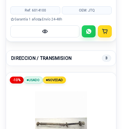
Ref: 6014100
OEM: JTQ
Garantía 1 año
Envío 24-48h
DIRECCION / TRANSMISION
3
-10%
USADO
NOVEDAD