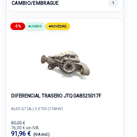
CAMBIO/EMBRAGUE
1
-5%
USADO
NOVEDAD
DIFERENCIAL TRASERO JTQ 0AB525017F
AUDI Q7 (4L) 3.0 TDI (176KW)
80,00 €
76,00 € sin IVA.
91,96 €
(IVA incl.)