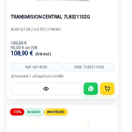
TRANSMISION CENTRAL 7L8521102G
AUDI Q7 (4L) 3.0 TDI (176KW)
100,00 €
90,00 € sin IVA.
108,90 €
(IVA incl.)
Ref: 6014235
OEM: 7L8521102G
Garantía 1 año
Envío 24-48h
-10%
USADO
NOVEDAD