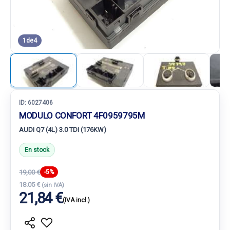
1
de
4
ID:
6027406
MODULO CONFORT 4F0959795M
AUDI Q7 (4L) 3.0 TDI (176KW)
En stock
19,00 €
-5%
18.05 €
(sin IVA)
21,84 €
(IVA incl.)