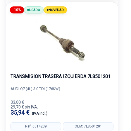
-10%
USADO
NOVEDAD
TRANSMISION TRASERA IZQUIERDA 7L8501201
AUDI Q7 (4L) 3.0 TDI (176KW)
33,00 €
29,70 € sin IVA.
35,94 €
(IVA incl.)
Ref: 6014239
OEM: 7L8501201