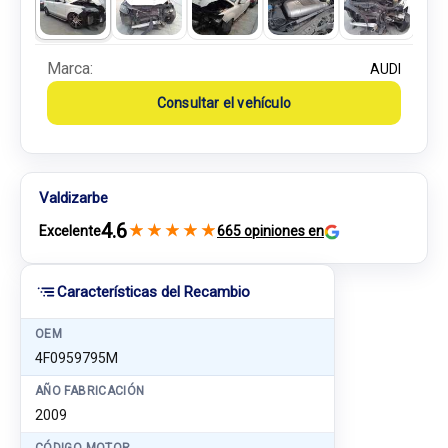
Marca:
AUDI
Consultar el vehículo
Valdizarbe
4.6
★
★
★
★
★
Excelente
665 opiniones en
Características del Recambio
OEM
4F0959795M
AÑO FABRICACIÓN
2009