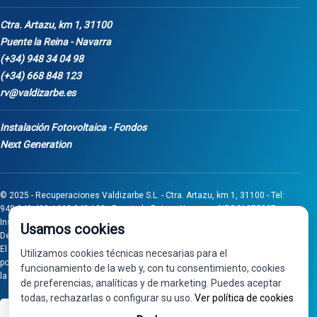
Ctra. Artazu, km 1, 31100
Puente la Reina - Navarra
(+34) 948 34 04 98
(+34) 668 848 123
rv@valdizarbe.es
Instalación Fotovoltaica - Fondos
Next Generation
© 2025 - Recuperaciones Valdizarbe S.L. - Ctra. Artazu, km 1, 31100 - Tel:
948 340 498 / 668 848 123 - Puente la Reina - Navarra - CIF B31275837.
Inscrita en el Registro Mercantil de Navarra, Tomo 32, Folio 75, Hoja 525.
Usamos cookies
Desarrollado por
Seintosoft
El proyecto de inversión "0011-0558-2024-000008" ha sido subvencionado
Utilizamos cookies técnicas necesarias para el
por Gobierno de Navarra al amparo de la convocatoria de 2024 de Ayudas a
funcionamiento de la web y, con tu consentimiento, cookies
la inversión en pymes industriales
de preferencias, analíticas y de marketing. Puedes aceptar
todas, rechazarlas o configurar su uso.
Ver política de cookies
VISA
PayPal