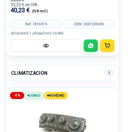
35,00 €
33,25 € sin IVA.
40,23 €
(IVA incl.)
Ref: 7816919
OEM: 2007200435
Garantía 1 año
Envío 24-48h
CLIMATIZACION
1
-5%
USADO
NOVEDAD