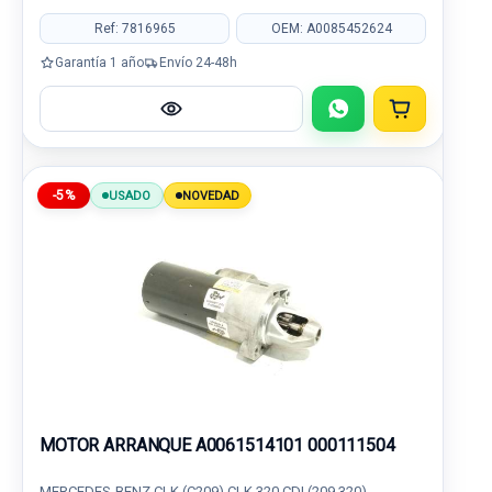
Ref: 7816965
OEM: A0085452624
Garantía 1 año
Envío 24-48h
-5%
USADO
NOVEDAD
MOTOR ARRANQUE A0061514101 000111504
MERCEDES-BENZ CLK (C209) CLK 320 CDI (209.320)