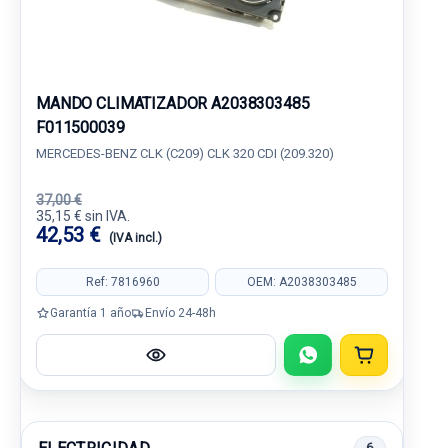
MANDO CLIMATIZADOR A2038303485
F011500039
MERCEDES-BENZ CLK (C209) CLK 320 CDI (209.320)
37,00 €
35,15 € sin IVA.
42,53 €
(IVA incl.)
Ref: 7816960
OEM: A2038303485
Garantía 1 año
Envío 24-48h
6