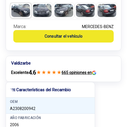
Marca:
MERCEDES-BENZ
Consultar el vehículo
Valdizarbe
4.6
★
★
★
★
★
Excelente
665 opiniones en
Características del Recambio
OEM
A2308200942
AÑO FABRICACIÓN
2006