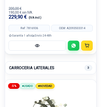
200,00 €
190,00 € sin IVA.
229,90 €
(IVA incl.)
Ref: 7816936
OEM: A2093503314
Garantía 1 año
Envío 24-48h
CARROCERIA LATERALES
3
-5%
USADO
NOVEDAD