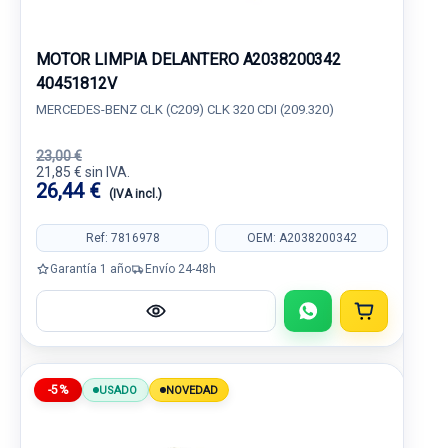
MOTOR LIMPIA DELANTERO A2038200342
40451812V
MERCEDES-BENZ CLK (C209) CLK 320 CDI (209.320)
23,00 €
21,85 € sin IVA.
26,44 €
(IVA incl.)
Ref: 7816978
OEM: A2038200342
Garantía 1 año
Envío 24-48h
-5%
USADO
NOVEDAD