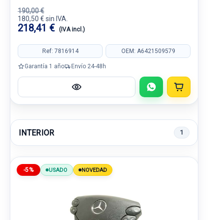
190,00 €
180,50 € sin IVA.
218,41 €
(IVA incl.)
Ref: 7816914
OEM: A6421509579
Garantía 1 año
Envío 24-48h
INTERIOR
1
-5%
USADO
NOVEDAD