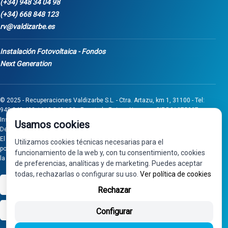
(+34) 948 34 04 98
(+34) 668 848 123
rv@valdizarbe.es
Instalación Fotovoltaica - Fondos
Next Generation
© 2025 - Recuperaciones Valdizarbe S.L. - Ctra. Artazu, km 1, 31100 - Tel:
948 340 498 / 668 848 123 - Puente la Reina - Navarra - CIF B31275837.
Inscrita en el Registro Mercantil de Navarra, Tomo 32, Folio 75, Hoja 525.
Usamos cookies
Desarrollado por
Seintosoft
El proyecto de inversión "0011-0558-2024-000008" ha sido subvencionado
Utilizamos cookies técnicas necesarias para el
por Gobierno de Navarra al amparo de la convocatoria de 2024 de Ayudas a
funcionamiento de la web y, con tu consentimiento, cookies
la inversión en pymes industriales
de preferencias, analíticas y de marketing. Puedes aceptar
todas, rechazarlas o configurar su uso.
Ver política de cookies
VISA
PayPal
Rechazar
bizum
Configurar