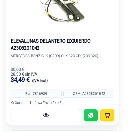
ELEVALUNAS DELANTERO IZQUIERDO
A2308201042
MERCEDES-BENZ CLK (C209) CLK 320 CDI (209.320)
30,00 €
28,50 € sin IVA.
34,49 €
(IVA incl.)
Ref: 7816939
OEM: A2308201042
Garantía 1 año
Envío 24-48h