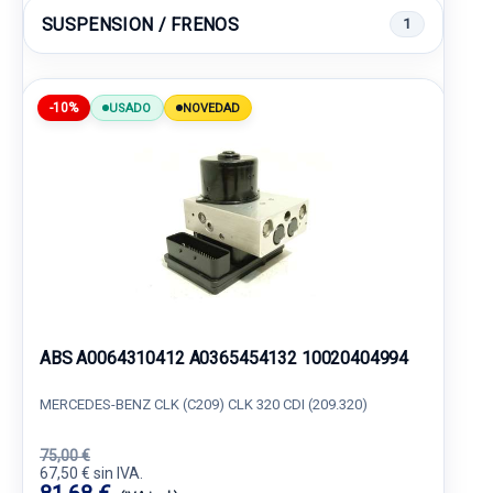
SUSPENSION / FRENOS
1
-10%
USADO
NOVEDAD
ABS A0064310412 A0365454132 10020404994
MERCEDES-BENZ CLK (C209) CLK 320 CDI (209.320)
75,00 €
67,50 € sin IVA.