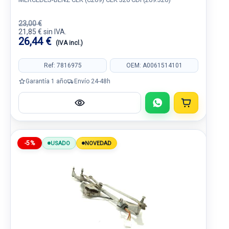
23,00 €
21,85 € sin IVA.
26,44 €
(IVA incl.)
Ref: 7816975
OEM: A0061514101
Garantía 1 año
Envío 24-48h
-5%
USADO
NOVEDAD