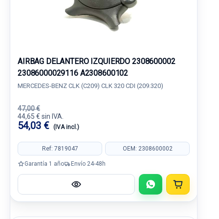
AIRBAG DELANTERO IZQUIERDO 2308600002
23086000029116 A2308600102
MERCEDES-BENZ CLK (C209) CLK 320 CDI (209.320)
47,00 €
44,65 € sin IVA.
54,03 €
(IVA incl.)
Ref: 7819047
OEM: 2308600002
Garantía 1 año
Envío 24-48h