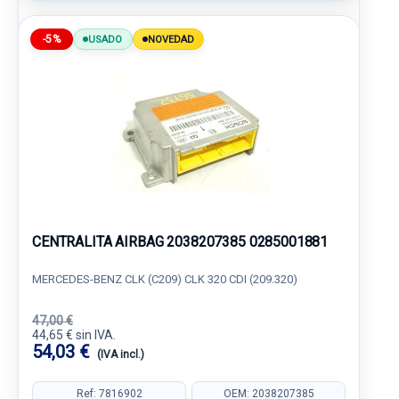
-5%
USADO
NOVEDAD
CENTRALITA AIRBAG 2038207385 0285001881
MERCEDES-BENZ CLK (C209) CLK 320 CDI (209.320)
47,00 €
44,65 € sin IVA.
54,03 €
(IVA incl.)
Ref: 7816902
OEM: 2038207385