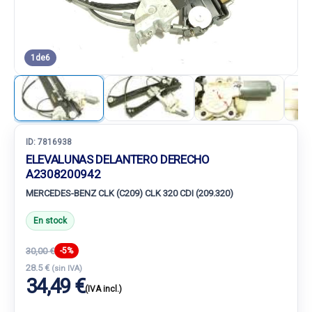
1
de
6
ID:
7816938
ELEVALUNAS DELANTERO DERECHO
A2308200942
MERCEDES-BENZ CLK (C209) CLK 320 CDI (209.320)
En stock
30,00 €
-5%
28.5 €
(sin IVA)
34,49 €
(IVA incl.)