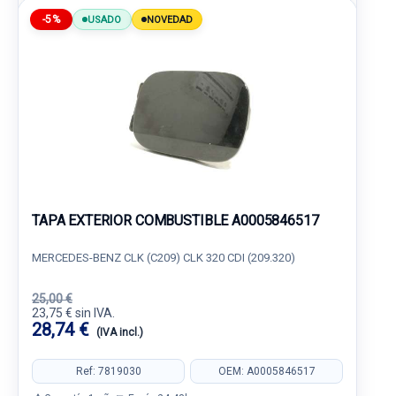
-5%
USADO
NOVEDAD
TAPA EXTERIOR COMBUSTIBLE A0005846517
MERCEDES-BENZ CLK (C209) CLK 320 CDI (209.320)
25,00 €
23,75 € sin IVA.
28,74 €
(IVA incl.)
Ref: 7819030
OEM: A0005846517