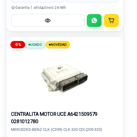
Garantía 1 año
Envío 24-48h
-5%
USADO
NOVEDAD
CENTRALITA MOTOR UCE A6421509579
0281012780
MERCEDES-BENZ CLK (C209) CLK 320 CDI (209.320)