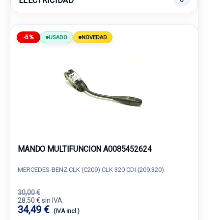
ELECTRICIDAD
-5%
USADO
NOVEDAD
MANDO MULTIFUNCION A0085452624
MERCEDES-BENZ CLK (C209) CLK 320 CDI (209.320)
30,00 €
28,50 € sin IVA.
34,49 €
(IVA incl.)