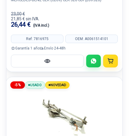
23,00 €
21,85 € sin IVA.
26,44 €
(IVA incl.)
Ref: 7816975
OEM: A0061514101
Garantía 1 año
Envío 24-48h
-5%
USADO
NOVEDAD