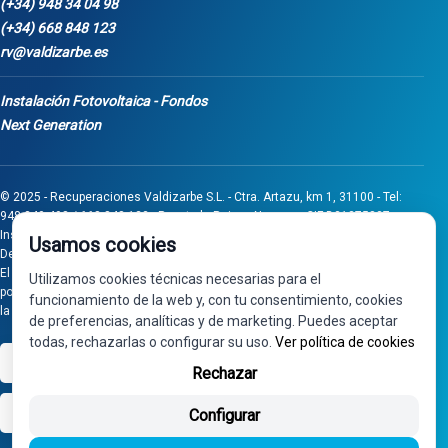
(+34) 948 34 04 98
(+34) 668 848 123
rv@valdizarbe.es
Instalación Fotovoltaica - Fondos
Next Generation
© 2025 - Recuperaciones Valdizarbe S.L. - Ctra. Artazu, km 1, 31100 - Tel:
948 340 498 / 668 848 123 - Puente la Reina - Navarra - CIF B31275837.
Inscrita en el Registro Mercantil de Navarra, Tomo 32, Folio 75, Hoja 525.
Usamos cookies
Desarrollado por
Seintosoft
El proyecto de inversión "0011-0558-2024-000008" ha sido subvencionado
Utilizamos cookies técnicas necesarias para el
por Gobierno de Navarra al amparo de la convocatoria de 2024 de Ayudas a
funcionamiento de la web y, con tu consentimiento, cookies
la inversión en pymes industriales
de preferencias, analíticas y de marketing. Puedes aceptar
todas, rechazarlas o configurar su uso.
Ver política de cookies
VISA
PayPal
Rechazar
bizum
Configurar