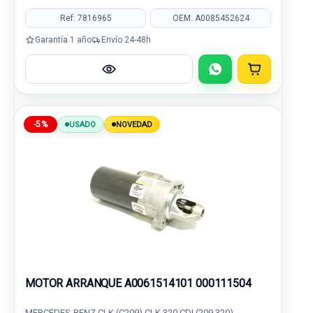
Ref: 7816965
OEM: A0085452624
Garantía 1 año
Envío 24-48h
-5%
USADO
NOVEDAD
MOTOR ARRANQUE A0061514101 000111504
MERCEDES-BENZ CLK (C209) CLK 320 CDI (209.320)