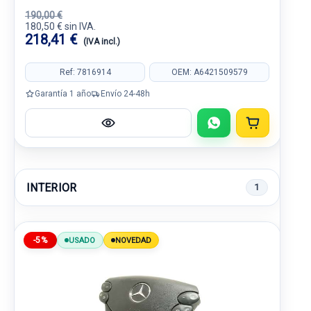
190,00 €
180,50 € sin IVA.
218,41 €
(IVA incl.)
Ref: 7816914
OEM: A6421509579
Garantía 1 año
Envío 24-48h
INTERIOR
1
-5%
USADO
NOVEDAD