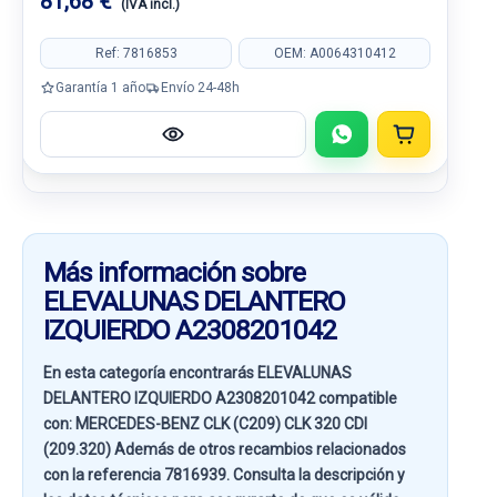
81,68 €
(IVA incl.)
Ref: 7816853
OEM: A0064310412
Garantía 1 año
Envío 24-48h
Más información sobre
ELEVALUNAS DELANTERO
IZQUIERDO A2308201042
En esta categoría encontrarás ELEVALUNAS
DELANTERO IZQUIERDO A2308201042 compatible
con:
MERCEDES-BENZ CLK (C209) CLK 320 CDI
(209.320)
Además de otros recambios relacionados
con la referencia
7816939
. Consulta la descripción y