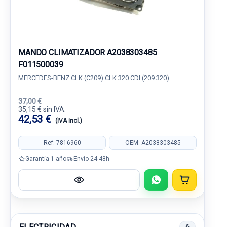
MANDO CLIMATIZADOR A2038303485
F011500039
MERCEDES-BENZ CLK (C209) CLK 320 CDI (209.320)
37,00 €
35,15 € sin IVA.
42,53 €
(IVA incl.)
Ref: 7816960
OEM: A2038303485
Garantía 1 año
Envío 24-48h
6