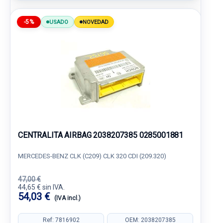
-5%
USADO
NOVEDAD
CENTRALITA AIRBAG 2038207385 0285001881
MERCEDES-BENZ CLK (C209) CLK 320 CDI (209.320)
47,00 €
44,65 € sin IVA.
54,03 €
(IVA incl.)
Ref: 7816902
OEM: 2038207385