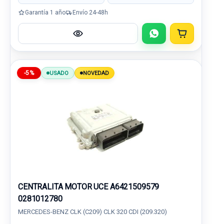
Garantía 1 año
Envío 24-48h
-5%
USADO
NOVEDAD
CENTRALITA MOTOR UCE A6421509579
0281012780
MERCEDES-BENZ CLK (C209) CLK 320 CDI (209.320)