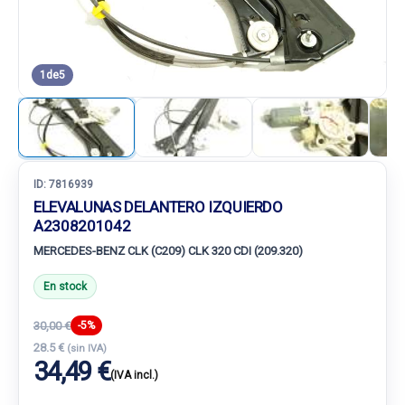
1
de
5
ID:
7816939
ELEVALUNAS DELANTERO IZQUIERDO
A2308201042
MERCEDES-BENZ CLK (C209) CLK 320 CDI (209.320)
En stock
30,00 €
-5%
28.5 €
(sin IVA)
34,49 €
(IVA incl.)