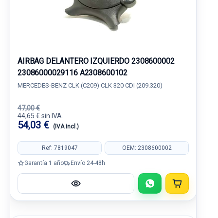
AIRBAG DELANTERO IZQUIERDO 2308600002
23086000029116 A2308600102
MERCEDES-BENZ CLK (C209) CLK 320 CDI (209.320)
47,00 €
44,65 € sin IVA.
54,03 €
(IVA incl.)
Ref: 7819047
OEM: 2308600002
Garantía 1 año
Envío 24-48h