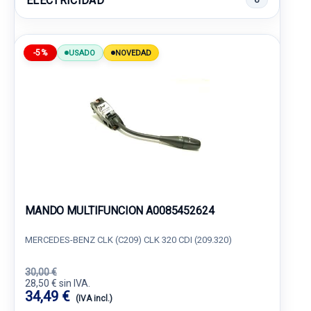
ELECTRICIDAD
-5%
USADO
NOVEDAD
MANDO MULTIFUNCION A0085452624
MERCEDES-BENZ CLK (C209) CLK 320 CDI (209.320)
30,00 €
28,50 € sin IVA.
34,49 €
(IVA incl.)