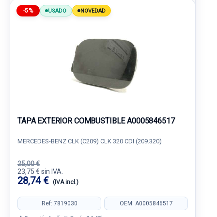
-5%
USADO
NOVEDAD
TAPA EXTERIOR COMBUSTIBLE A0005846517
MERCEDES-BENZ CLK (C209) CLK 320 CDI (209.320)
25,00 €
23,75 € sin IVA.
28,74 €
(IVA incl.)
Ref: 7819030
OEM: A0005846517