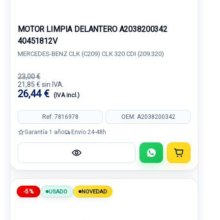
MOTOR LIMPIA DELANTERO A2038200342
40451812V
MERCEDES-BENZ CLK (C209) CLK 320 CDI (209.320)
23,00 €
21,85 € sin IVA.
26,44 €
(IVA incl.)
Ref: 7816978
OEM: A2038200342
Garantía 1 año
Envío 24-48h
-5%
USADO
NOVEDAD