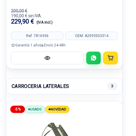
200,00 €
190,00 € sin IVA.
229,90 €
(IVA incl.)
Ref: 7816936
OEM: A2093503314
Garantía 1 año
Envío 24-48h
CARROCERIA LATERALES
3
-5%
USADO
NOVEDAD