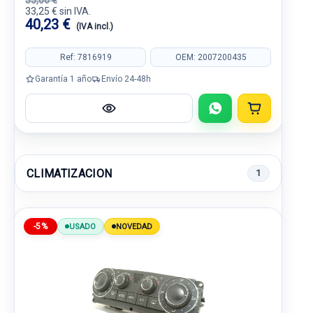
35,00 €
33,25 € sin IVA.
40,23 €
(IVA incl.)
Ref: 7816919
OEM: 2007200435
Garantía 1 año
Envío 24-48h
CLIMATIZACION
1
-5%
USADO
NOVEDAD