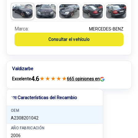
Marca:
MERCEDES-BENZ
Consultar el vehículo
Valdizarbe
4.6
★
★
★
★
★
Excelente
665 opiniones en
Características del Recambio
OEM
A2308201042
AÑO FABRICACIÓN
2006