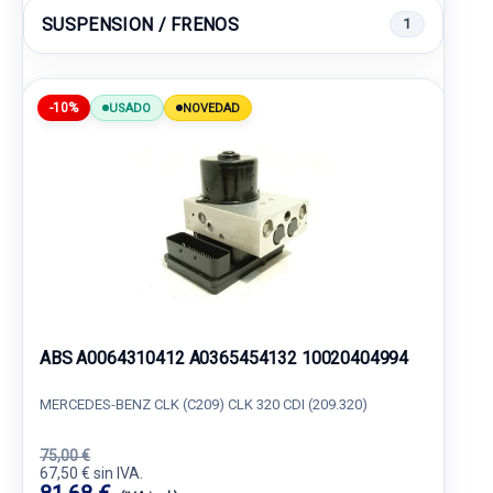
SUSPENSION / FRENOS
1
-10%
USADO
NOVEDAD
ABS A0064310412 A0365454132 10020404994
MERCEDES-BENZ CLK (C209) CLK 320 CDI (209.320)
75,00 €
67,50 € sin IVA.