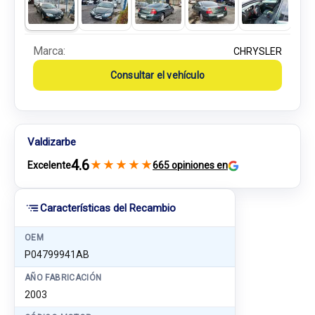
Marca:
CHRYSLER
Consultar el vehículo
Valdizarbe
4.6
★
★
★
★
★
Excelente
665 opiniones en
Características del Recambio
OEM
P04799941AB
AÑO FABRICACIÓN
2003