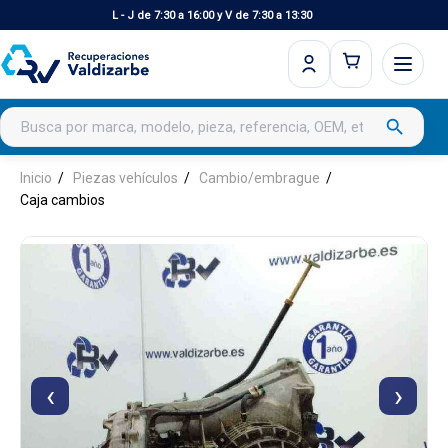
L - J de 7:30 a 16:00 y V de 7:30 a 13:30
Buscar productos
search
Inicio
Piezas vehículos
Cambio/embrague
Caja cambios
‹
›