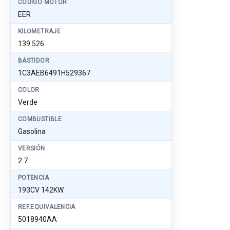
CÓDIGO MOTOR
EER
KILOMETRAJE
139.526
BASTIDOR
1C3AEB6491H529367
COLOR
Verde
COMBUSTIBLE
Gasolina
VERSIÓN
2.7
POTENCIA
193CV 142KW
REF.EQUIVALENCIA
5018940AA