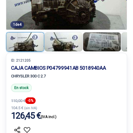
1
de
4
ID:
2121205
CAJA CAMBIOS P04799941AB 5018940AA
CHRYSLER 300 C 2.7
En stock
110,00 €
-5%
104.5 €
(sin IVA)
126,45 €
(IVA incl.)