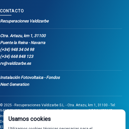
CONTACTO
Recuperaciones Valdizarbe
Ctra. Artazu, km 1, 31100
Puente la Reina - Navarra
(+34) 948 34 04 98
(+34) 668 848 123
rv@valdizarbe.es
Instalación Fotovoltaica - Fondos
Next Generation
© 2025 - Recuperaciones Valdizarbe S.L. - Ctra. Artazu, km 1, 31100 - Tel:
948 340 498 / 668 848 123 - Puente la Reina - Navarra - CIF B31275837.
Inscrita en el Registro Mercantil de Navarra, Tomo 32, Folio 75, Hoja 525.
Usamos cookies
Desarrollado por
Seintosoft
El proyecto de inversión "0011-0558-2024-000008" ha sido subvencionado
Utilizamos cookies técnicas necesarias para el