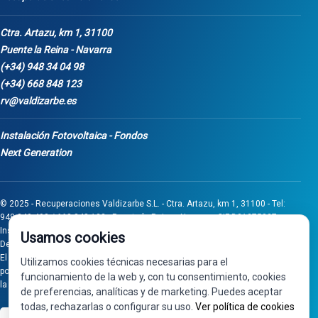
Ctra. Artazu, km 1, 31100
Puente la Reina - Navarra
(+34) 948 34 04 98
(+34) 668 848 123
rv@valdizarbe.es
Instalación Fotovoltaica - Fondos
Next Generation
© 2025 - Recuperaciones Valdizarbe S.L. - Ctra. Artazu, km 1, 31100 - Tel:
948 340 498 / 668 848 123 - Puente la Reina - Navarra - CIF B31275837.
Inscrita en el Registro Mercantil de Navarra, Tomo 32, Folio 75, Hoja 525.
Usamos cookies
Desarrollado por
Seintosoft
El proyecto de inversión "0011-0558-2024-000008" ha sido subvencionado
Utilizamos cookies técnicas necesarias para el
por Gobierno de Navarra al amparo de la convocatoria de 2024 de Ayudas a
funcionamiento de la web y, con tu consentimiento, cookies
la inversión en pymes industriales
de preferencias, analíticas y de marketing. Puedes aceptar
todas, rechazarlas o configurar su uso.
Ver política de cookies