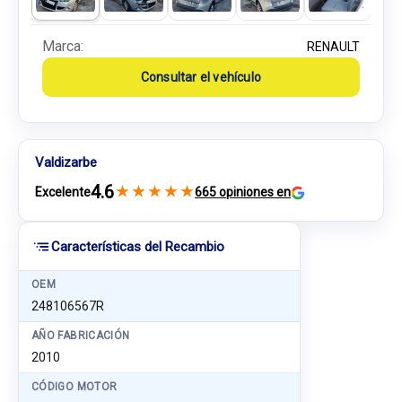
Marca:
RENAULT
Consultar el vehículo
Valdizarbe
4.6
★
★
★
★
★
Excelente
665 opiniones en
Características del Recambio
OEM
248106567R
AÑO FABRICACIÓN
2010
CÓDIGO MOTOR