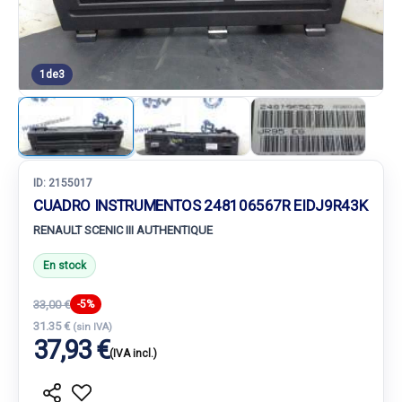
1
de
3
ID:
2155017
CUADRO INSTRUMENTOS 248106567R EIDJ9R43K
RENAULT SCENIC III AUTHENTIQUE
En stock
33,00 €
-5%
31.35 €
(sin IVA)
37,93 €
(IVA incl.)