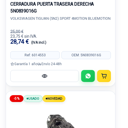
CERRADURA PUERTA TRASERA DERECHA
5N0839016G
VOLKSWAGEN TIGUAN (5N2) SPORT 4MOTION BLUEMOTION
25,00 €
23,75 € sin IVA.
28,74 €
(IVA incl.)
Ref: 6014553
OEM: 5N0839016G
Garantía 1 año
Envío 24-48h
-5%
USADO
NOVEDAD