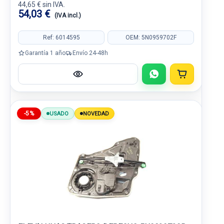
44,65 € sin IVA.
54,03 €
(IVA incl.)
Ref: 6014595
OEM: 5N0959702F
Garantía 1 año
Envío 24-48h
-5%
USADO
NOVEDAD