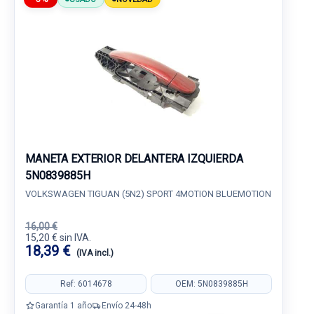
MANETA EXTERIOR DELANTERA IZQUIERDA
5N0839885H
VOLKSWAGEN TIGUAN (5N2) SPORT 4MOTION BLUEMOTION
16,00 €
15,20 € sin IVA.
18,39 €
(IVA incl.)
Ref: 6014678
OEM: 5N0839885H
Garantía 1 año
Envío 24-48h