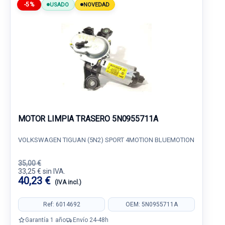
-5%
USADO
NOVEDAD
MOTOR LIMPIA TRASERO 5N0955711A
VOLKSWAGEN TIGUAN (5N2) SPORT 4MOTION BLUEMOTION
35,00 €
33,25 € sin IVA.
40,23 €
(IVA incl.)
Ref: 6014692
OEM: 5N0955711A
Garantía 1 año
Envío 24-48h