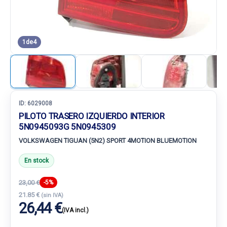
1
de
4
ID:
6029008
PILOTO TRASERO IZQUIERDO INTERIOR
5N0945093G 5N0945309
VOLKSWAGEN TIGUAN (5N2) SPORT 4MOTION BLUEMOTION
En stock
23,00 €
-5%
21.85 €
(sin IVA)
26,44 €
(IVA incl.)