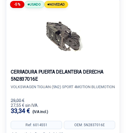
-5%
USADO
NOVEDAD
CERRADURA PUERTA DELANTERA DERECHA
5N2837016E
VOLKSWAGEN TIGUAN (5N2) SPORT 4MOTION BLUEMOTION
29,00 €
27,55 € sin IVA.
33,34 €
(IVA incl.)
Ref: 6014551
OEM: 5N2837016E