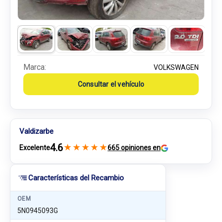
Marca:
VOLKSWAGEN
Consultar el vehículo
Valdizarbe
4.6
★
★
★
★
★
Excelente
665 opiniones en
Características del Recambio
OEM
5N0945093G