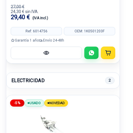
27,00 €
24,30 € sin IVA.
29,40 €
(IVA incl.)
Ref: 6014756
OEM: 1K0501203F
Garantía 1 año
Envío 24-48h
ELECTRICIDAD
2
-5%
USADO
NOVEDAD