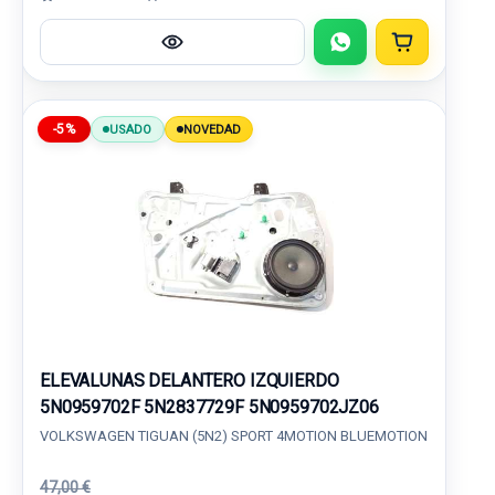
-5%
USADO
NOVEDAD
ELEVALUNAS DELANTERO IZQUIERDO
5N0959702F 5N2837729F 5N0959702JZ06
VOLKSWAGEN TIGUAN (5N2) SPORT 4MOTION BLUEMOTION
47,00 €