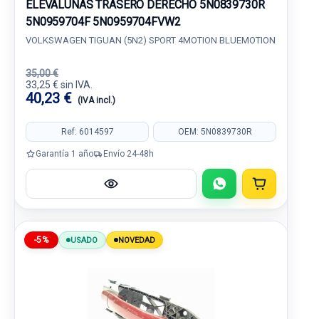
ELEVALUNAS TRASERO DERECHO 5N0839730R
5N0959704F 5N0959704FVW2
VOLKSWAGEN TIGUAN (5N2) SPORT 4MOTION BLUEMOTION
35,00 €
33,25 € sin IVA.
40,23 €
(IVA incl.)
Ref: 6014597
OEM: 5N0839730R
Garantía 1 año
Envío 24-48h
-5%
USADO
NOVEDAD