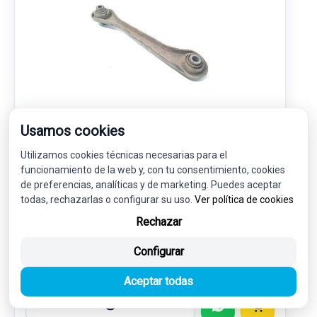
BRAZO SUSPENSION INFERIOR TRASERO
Usamos cookies
DERECHO 1K0501530C
Utilizamos cookies técnicas necesarias para el
VOLKSWAGEN TIGUAN (5N2) SPORT 4MOTION BLUEMOTION
funcionamiento de la web y, con tu consentimiento, cookies
de preferencias, analíticas y de marketing. Puedes aceptar
19,00 €
todas, rechazarlas o configurar su uso.
Ver política de cookies
18,05 € sin IVA.
21,84 €
Rechazar
(IVA incl.)
Configurar
Ref: 6014516
OEM: 1K0501530C
Garantía 1 año
Envío 24-48h
Aceptar todas