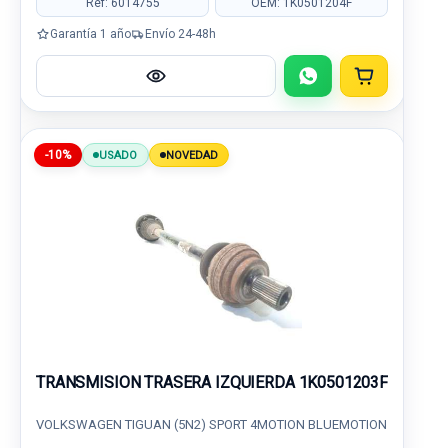
Ref: 6014755
OEM: 1K0501204F
Garantía 1 año
Envío 24-48h
-10%
USADO
NOVEDAD
TRANSMISION TRASERA IZQUIERDA 1K0501203F
VOLKSWAGEN TIGUAN (5N2) SPORT 4MOTION BLUEMOTION