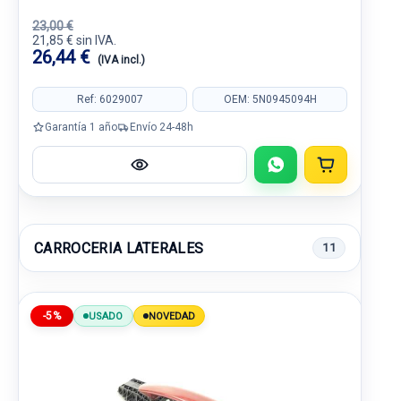
23,00 €
21,85 € sin IVA.
26,44 €
(IVA incl.)
Ref: 6029007
OEM: 5N0945094H
Garantía 1 año
Envío 24-48h
CARROCERIA LATERALES
11
-5%
USADO
NOVEDAD