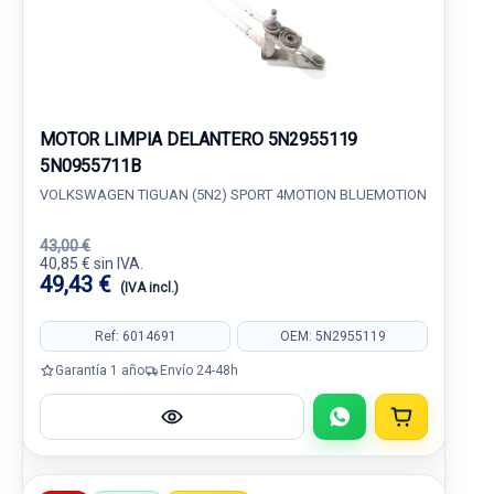
MOTOR LIMPIA DELANTERO 5N2955119
5N0955711B
VOLKSWAGEN TIGUAN (5N2) SPORT 4MOTION BLUEMOTION
43,00 €
40,85 € sin IVA.
49,43 €
(IVA incl.)
Ref: 6014691
OEM: 5N2955119
Garantía 1 año
Envío 24-48h