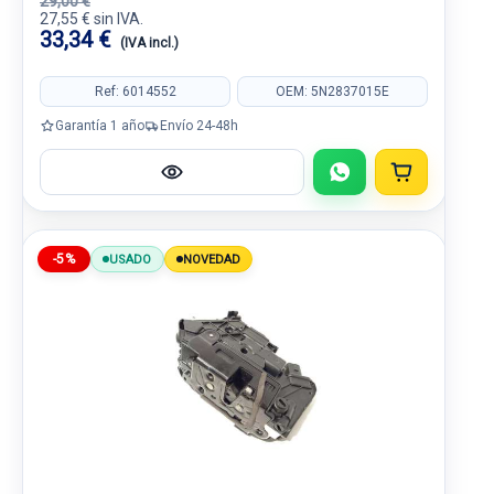
29,00 €
27,55 € sin IVA.
33,34 €
(IVA incl.)
Ref: 6014552
OEM: 5N2837015E
Garantía 1 año
Envío 24-48h
-5%
USADO
NOVEDAD