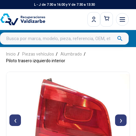
L - J de 7:30 a 16:00 y V de 7:30 a 13:30
Buscar productos
search
Inicio
Piezas vehículos
Alumbrado
Piloto trasero izquierdo interior
‹
›