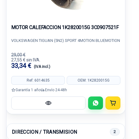
MOTOR CALEFACCION 1K2820015G 3C0907521F
VOLKSWAGEN TIGUAN (5N2) SPORT 4MOTION BLUEMOTION
29,00 €
27,55 € sin IVA.
33,34 €
(IVA incl.)
Ref: 6014635
OEM: 1K2820015G
Garantía 1 año
Envío 24-48h
DIRECCION / TRANSMISION
2