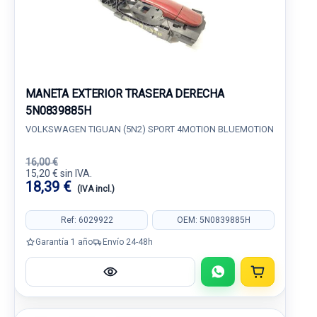
MANETA EXTERIOR TRASERA DERECHA
5N0839885H
VOLKSWAGEN TIGUAN (5N2) SPORT 4MOTION BLUEMOTION
16,00 €
15,20 € sin IVA.
18,39 €
(IVA incl.)
Ref: 6029922
OEM: 5N0839885H
Garantía 1 año
Envío 24-48h