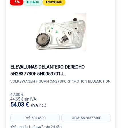
-5%
USADO
NOVEDAD
ELEVALUNAS DELANTERO DERECHO
5N2837730F 5N0959701J
5N0959701JZ02959016
VOLKSWAGEN TIGUAN (5N2) SPORT 4MOTION BLUEMOTION
47,00 €
44,65 € sin IVA.
54,03 €
(IVA incl.)
Ref: 6014593
OEM: 5N2837730F
Garantía 1 año
Envío 24-48h