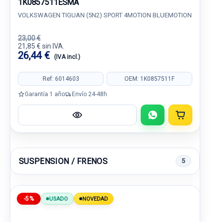
1K0857511ESMA
VOLKSWAGEN TIGUAN (5N2) SPORT 4MOTION BLUEMOTION
23,00 €
21,85 € sin IVA.
26,44 €
(IVA incl.)
Ref: 6014603
OEM: 1K0857511F
Garantía 1 año
Envío 24-48h
SUSPENSION / FRENOS
5
-5%
USADO
NOVEDAD