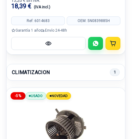
15,20 € sin IVA.
18,39 €
(IVA incl.)
Ref: 6014683
OEM: 5N0839885H
Garantía 1 año
Envío 24-48h
CLIMATIZACION
1
-5%
USADO
NOVEDAD