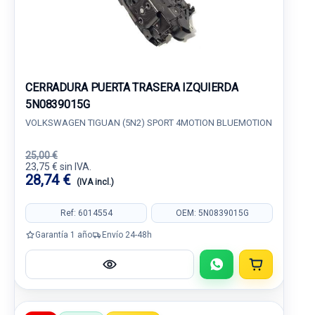
CERRADURA PUERTA TRASERA IZQUIERDA
5N0839015G
VOLKSWAGEN TIGUAN (5N2) SPORT 4MOTION BLUEMOTION
25,00 €
23,75 € sin IVA.
28,74 €
(IVA incl.)
Ref: 6014554
OEM: 5N0839015G
Garantía 1 año
Envío 24-48h