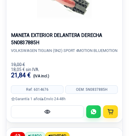
MANETA EXTERIOR DELANTERA DERECHA
5N0837885H
VOLKSWAGEN TIGUAN (5N2) SPORT 4MOTION BLUEMOTION
19,00 €
18,05 € sin IVA.
21,84 €
(IVA incl.)
Ref: 6014676
OEM: 5N0837885H
Garantía 1 año
Envío 24-48h
-5%
USADO
NOVEDAD