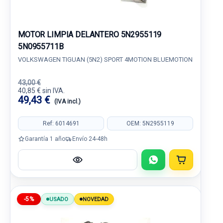
MOTOR LIMPIA DELANTERO 5N2955119
5N0955711B
VOLKSWAGEN TIGUAN (5N2) SPORT 4MOTION BLUEMOTION
43,00 €
40,85 € sin IVA.
49,43 €
(IVA incl.)
Ref: 6014691
OEM: 5N2955119
Garantía 1 año
Envío 24-48h
-5%
USADO
NOVEDAD