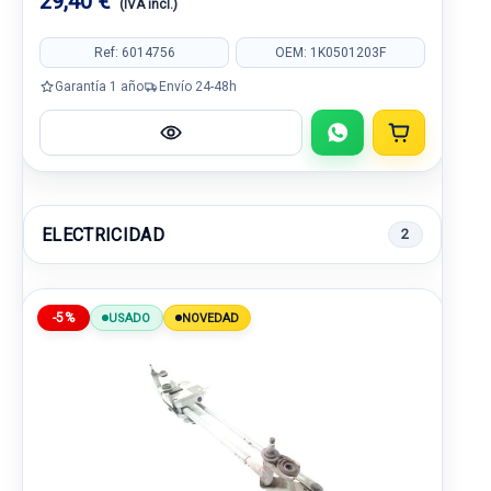
29,40 €
(IVA incl.)
Ref: 6014756
OEM: 1K0501203F
Garantía 1 año
Envío 24-48h
ELECTRICIDAD
2
-5%
USADO
NOVEDAD