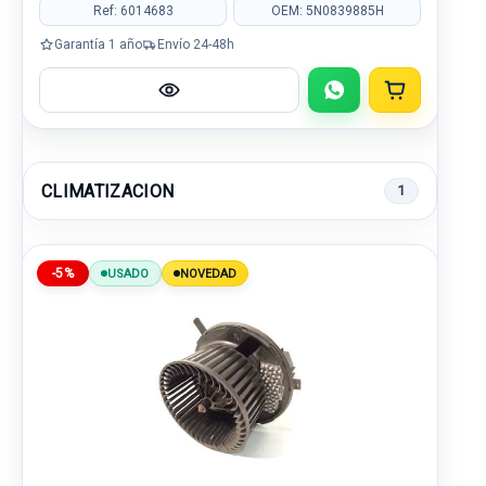
Ref: 6014683
OEM: 5N0839885H
Garantía 1 año
Envío 24-48h
CLIMATIZACION
1
-5%
USADO
NOVEDAD