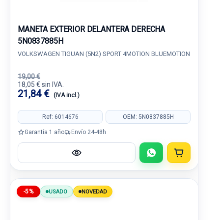
MANETA EXTERIOR DELANTERA DERECHA
5N0837885H
VOLKSWAGEN TIGUAN (5N2) SPORT 4MOTION BLUEMOTION
19,00 €
18,05 € sin IVA.
21,84 €
(IVA incl.)
Ref: 6014676
OEM: 5N0837885H
Garantía 1 año
Envío 24-48h
-5%
USADO
NOVEDAD