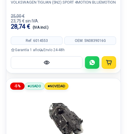
VOLKSWAGEN TIGUAN (5N2) SPORT 4MOTION BLUEMOTION
25,00 €
23,75 € sin IVA.
28,74 €
(IVA incl.)
Ref: 6014553
OEM: 5N0839016G
Garantía 1 año
Envío 24-48h
-5%
USADO
NOVEDAD