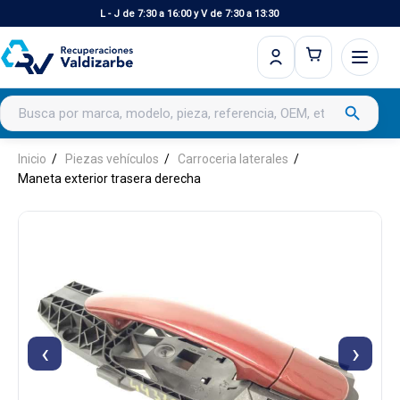
L - J de 7:30 a 16:00 y V de 7:30 a 13:30
Buscar productos
search
Inicio
Piezas vehículos
Carroceria laterales
Maneta exterior trasera derecha
‹
›