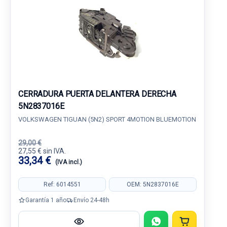
CERRADURA PUERTA DELANTERA DERECHA
5N2837016E
VOLKSWAGEN TIGUAN (5N2) SPORT 4MOTION BLUEMOTION
29,00 €
27,55 € sin IVA.
33,34 €
(IVA incl.)
Ref: 6014551
OEM: 5N2837016E
Garantía 1 año
Envío 24-48h