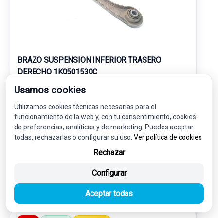
BRAZO SUSPENSION INFERIOR TRASERO
DERECHO 1K0501530C
VOLKSWAGEN TIGUAN (5N2) SPORT 4MOTION BLUEMOTION
Usamos cookies
Utilizamos cookies técnicas necesarias para el
19,00 €
18,05 € sin IVA.
funcionamiento de la web y, con tu consentimiento, cookies
21,84 €
(IVA incl.)
de preferencias, analíticas y de marketing. Puedes aceptar
todas, rechazarlas o configurar su uso.
Ver política de cookies
Ref: 6014516
OEM: 1K0501530C
Rechazar
Garantía 1 año
Envío 24-48h
Configurar
Aceptar todas