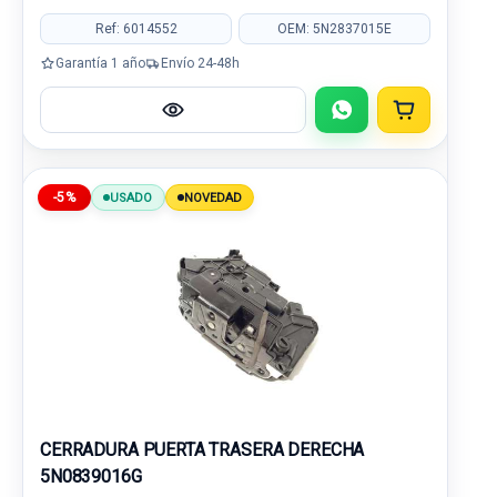
Ref: 6014552
OEM: 5N2837015E
Garantía 1 año
Envío 24-48h
-5%
USADO
NOVEDAD
CERRADURA PUERTA TRASERA DERECHA
5N0839016G