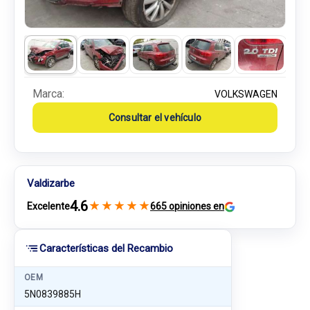
Marca:
VOLKSWAGEN
Consultar el vehículo
Valdizarbe
4.6
★
★
★
★
★
Excelente
665 opiniones en
Características del Recambio
OEM
5N0839885H