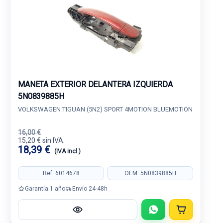
MANETA EXTERIOR DELANTERA IZQUIERDA
5N0839885H
VOLKSWAGEN TIGUAN (5N2) SPORT 4MOTION BLUEMOTION
16,00 €
15,20 € sin IVA.
18,39 €
(IVA incl.)
Ref: 6014678
OEM: 5N0839885H
Garantía 1 año
Envío 24-48h