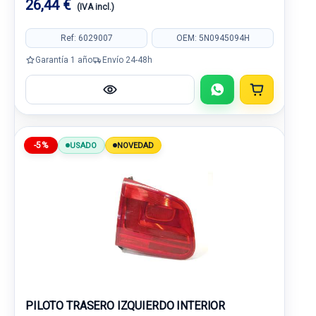
26,44 €
(IVA incl.)
Ref: 6029007
OEM: 5N0945094H
Garantía 1 año
Envío 24-48h
-5%
USADO
NOVEDAD
PILOTO TRASERO IZQUIERDO INTERIOR