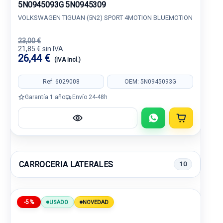
5N0945093G 5N0945309
VOLKSWAGEN TIGUAN (5N2) SPORT 4MOTION BLUEMOTION
23,00 €
21,85 € sin IVA.
26,44 €
(IVA incl.)
Ref: 6029008
OEM: 5N0945093G
Garantía 1 año
Envío 24-48h
CARROCERIA LATERALES
10
-5%
USADO
NOVEDAD