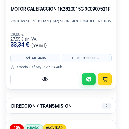
MOTOR CALEFACCION 1K2820015G 3C0907521F
VOLKSWAGEN TIGUAN (5N2) SPORT 4MOTION BLUEMOTION
29,00 €
27,55 € sin IVA.
33,34 €
(IVA incl.)
Ref: 6014635
OEM: 1K2820015G
Garantía 1 año
Envío 24-48h
DIRECCION / TRANSMISION
2
-10%
USADO
NOVEDAD