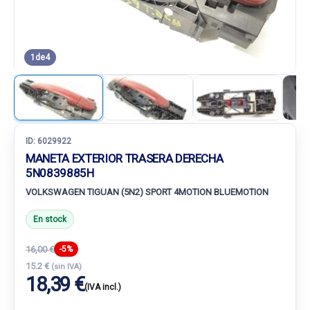
1
de
4
ID:
6029922
MANETA EXTERIOR TRASERA DERECHA
5N0839885H
VOLKSWAGEN TIGUAN (5N2) SPORT 4MOTION BLUEMOTION
En stock
16,00 €
-5%
15.2 €
(sin IVA)
18,39 €
(IVA incl.)