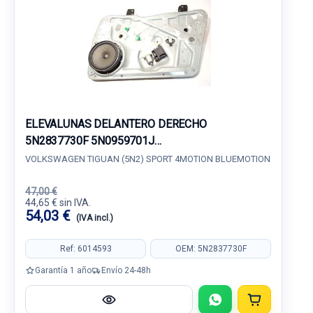
ELEVALUNAS DELANTERO DERECHO
5N2837730F 5N0959701J
5N0959701JZ02959016
VOLKSWAGEN TIGUAN (5N2) SPORT 4MOTION BLUEMOTION
47,00 €
44,65 € sin IVA.
54,03 €
(IVA incl.)
Ref: 6014593
OEM: 5N2837730F
Garantía 1 año
Envío 24-48h