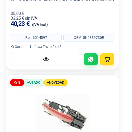
35,00 €
33,25 € sin IVA.
40,23 €
(IVA incl.)
Ref: 6014597
OEM: 5N0839730R
Garantía 1 año
Envío 24-48h
-5%
USADO
NOVEDAD