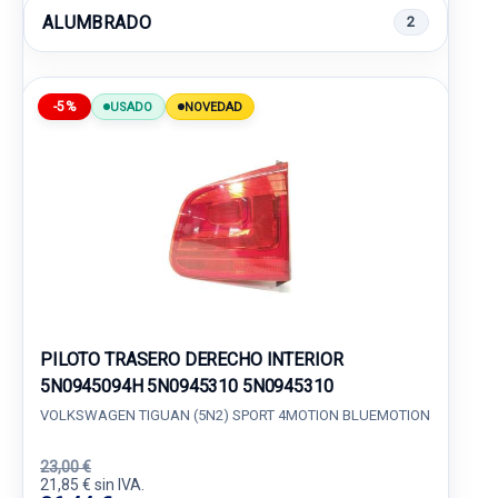
ALUMBRADO
2
-5%
USADO
NOVEDAD
PILOTO TRASERO DERECHO INTERIOR
5N0945094H 5N0945310 5N0945310
VOLKSWAGEN TIGUAN (5N2) SPORT 4MOTION BLUEMOTION
23,00 €
21,85 € sin IVA.