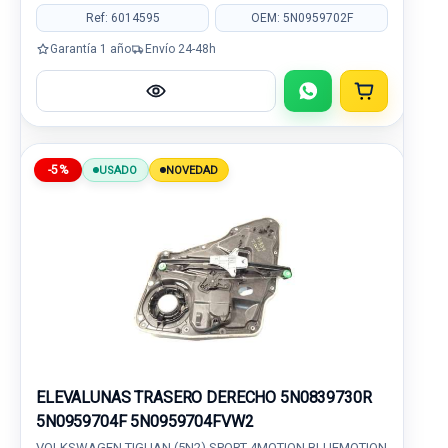
Ref: 6014595
OEM: 5N0959702F
Garantía 1 año
Envío 24-48h
-5%
USADO
NOVEDAD
ELEVALUNAS TRASERO DERECHO 5N0839730R
5N0959704F 5N0959704FVW2
VOLKSWAGEN TIGUAN (5N2) SPORT 4MOTION BLUEMOTION