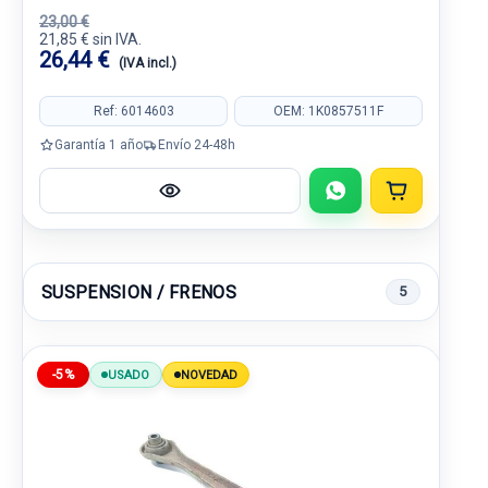
23,00 €
21,85 € sin IVA.
26,44 €
(IVA incl.)
Ref: 6014603
OEM: 1K0857511F
Garantía 1 año
Envío 24-48h
SUSPENSION / FRENOS
5
-5%
USADO
NOVEDAD