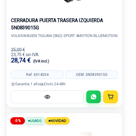
CERRADURA PUERTA TRASERA IZQUIERDA
5N0839015G
VOLKSWAGEN TIGUAN (5N2) SPORT 4MOTION BLUEMOTION
25,00 €
23,75 € sin IVA.
28,74 €
(IVA incl.)
Ref: 6014554
OEM: 5N0839015G
Garantía 1 año
Envío 24-48h
-5%
USADO
NOVEDAD