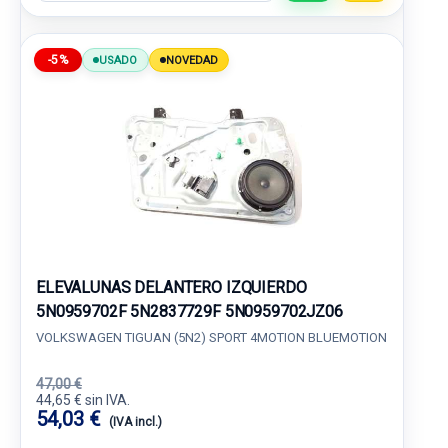
-5%
USADO
NOVEDAD
ELEVALUNAS DELANTERO IZQUIERDO
5N0959702F 5N2837729F 5N0959702JZ06
VOLKSWAGEN TIGUAN (5N2) SPORT 4MOTION BLUEMOTION
47,00 €
44,65 € sin IVA.
54,03 €
(IVA incl.)