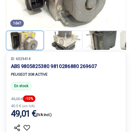
1
de
7
ID:
6029414
ABS 9805825380 9810286880 269607
PEUGEOT 308 ACTIVE
En stock
45,00 €
-10%
40.5 €
(sin IVA)
49,01 €
(IVA incl.)