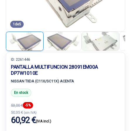
1
de
5
ID:
2261446
PANTALLA MULTIFUNCION 28091EM00A
DP7W1010E
NISSAN TIIDA (C11X/SC11X) ACENTA
En stock
53,00 €
-5%
50.35 €
(sin IVA)
60,92 €
(IVA incl.)