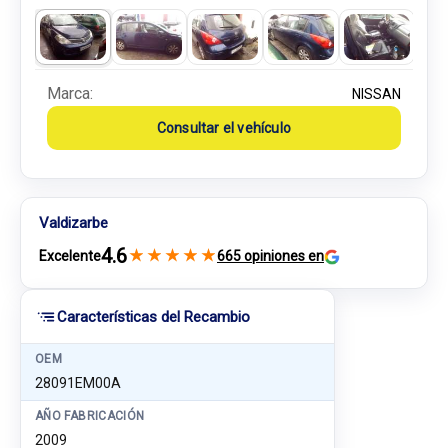
Marca:
NISSAN
Consultar el vehículo
Valdizarbe
4.6
★
★
★
★
★
Excelente
665 opiniones en
Características del Recambio
OEM
28091EM00A
AÑO FABRICACIÓN
2009