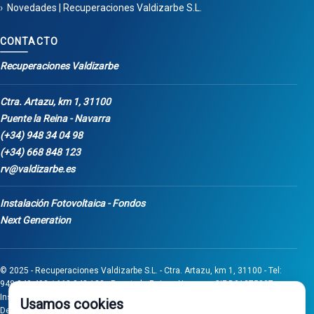
Novedades | Recuperaciones Valdizarbe S.L.
CONTACTO
Recuperaciones Valdizarbe
Ctra. Artazu, km 1, 31100
Puente la Reina - Navarra
(+34) 948 34 04 98
(+34) 668 848 123
rv@valdizarbe.es
Instalación Fotovoltaica - Fondos
Next Generation
© 2025 - Recuperaciones Valdizarbe S.L. - Ctra. Artazu, km 1, 31100 - Tel:
948 340 498 / 668 848 123 - Puente la Reina - Navarra - CIF B31275837.
Inscrita en el Registro Mercantil de Navarra, Tomo 32, Folio 75, Hoja 525.
Usamos cookies
Desarrollado por
Seintosoft