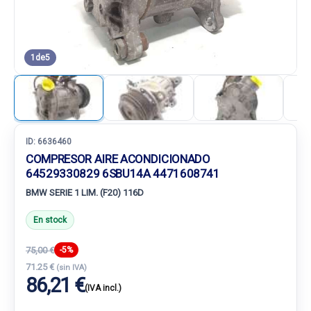
1
de
5
ID:
6636460
COMPRESOR AIRE ACONDICIONADO
64529330829 6SBU14A 4471608741
BMW SERIE 1 LIM. (F20) 116D
En stock
75,00 €
-5%
71.25 €
(sin IVA)
86,21 €
(IVA incl.)