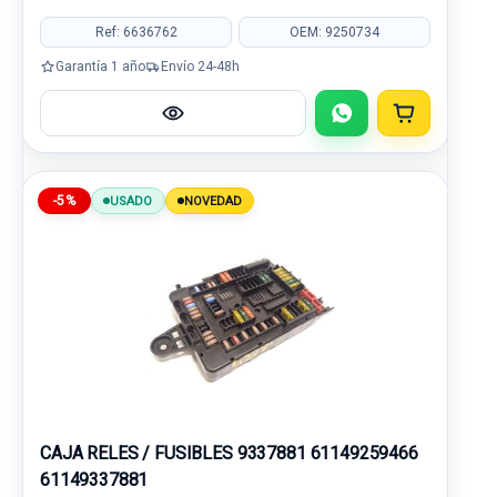
Ref: 6636762
OEM: 9250734
Garantía 1 año
Envío 24-48h
-5%
USADO
NOVEDAD
CAJA RELES / FUSIBLES 9337881 61149259466
61149337881