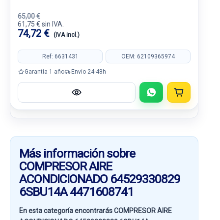
65,00 €
61,75 € sin IVA.
74,72 €
(IVA incl.)
Ref: 6631431
OEM: 62109365974
Garantía 1 año
Envío 24-48h
Más información sobre
COMPRESOR AIRE
ACONDICIONADO 64529330829
6SBU14A 4471608741
En esta categoría encontrarás COMPRESOR AIRE