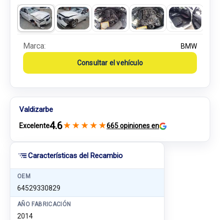
Marca:
BMW
Consultar el vehículo
Valdizarbe
4.6
★
★
★
★
★
Excelente
665 opiniones en
Características del Recambio
OEM
64529330829
AÑO FABRICACIÓN
2014