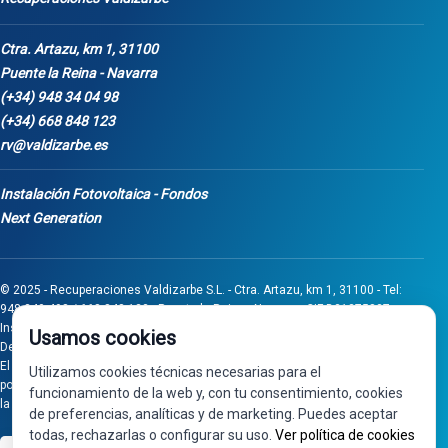
Ctra. Artazu, km 1, 31100
Puente la Reina - Navarra
(+34) 948 34 04 98
(+34) 668 848 123
rv@valdizarbe.es
Instalación Fotovoltaica - Fondos
Next Generation
© 2025 - Recuperaciones Valdizarbe S.L. - Ctra. Artazu, km 1, 31100 - Tel:
948 340 498 / 668 848 123 - Puente la Reina - Navarra - CIF B31275837.
Inscrita en el Registro Mercantil de Navarra, Tomo 32, Folio 75, Hoja 525.
Usamos cookies
Desarrollado por
Seintosoft
El proyecto de inversión "0011-0558-2024-000008" ha sido subvencionado
Utilizamos cookies técnicas necesarias para el
por Gobierno de Navarra al amparo de la convocatoria de 2024 de Ayudas a
funcionamiento de la web y, con tu consentimiento, cookies
la inversión en pymes industriales
de preferencias, analíticas y de marketing. Puedes aceptar
todas, rechazarlas o configurar su uso.
Ver política de cookies