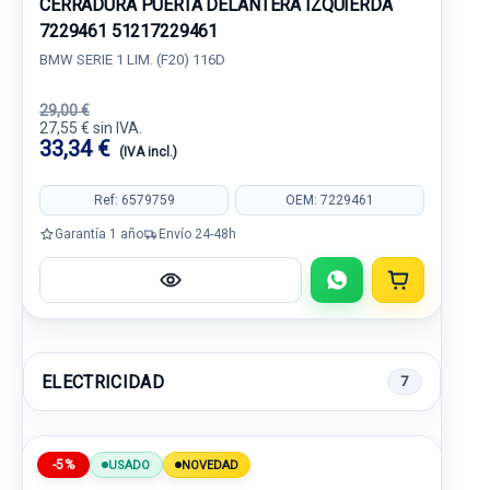
CERRADURA PUERTA DELANTERA IZQUIERDA
7229461 51217229461
BMW SERIE 1 LIM. (F20) 116D
29,00 €
27,55 € sin IVA.
33,34 €
(IVA incl.)
Ref: 6579759
OEM: 7229461
Garantía 1 año
Envío 24-48h
ELECTRICIDAD
7
-5%
USADO
NOVEDAD