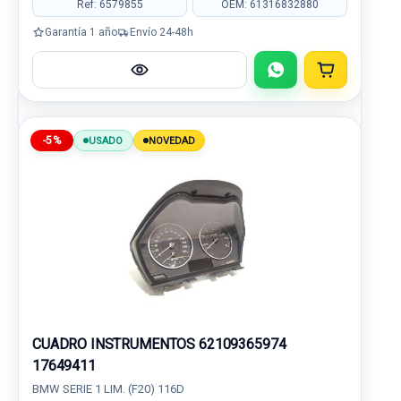
Ref: 6579855
OEM: 61316832880
Garantía 1 año
Envío 24-48h
-5%
USADO
NOVEDAD
CUADRO INSTRUMENTOS 62109365974
17649411
BMW SERIE 1 LIM. (F20) 116D