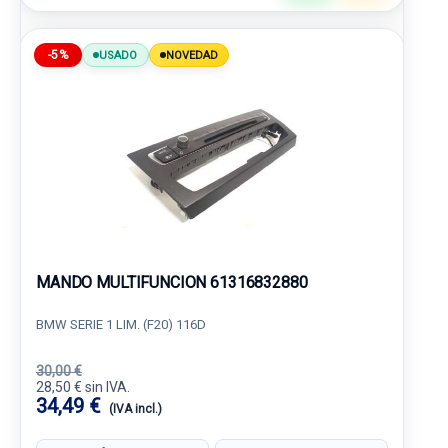
-5%
USADO
NOVEDAD
MANDO MULTIFUNCION 61316832880
BMW SERIE 1 LIM. (F20) 116D
30,00 €
28,50 € sin IVA.
34,49 €
(IVA incl.)