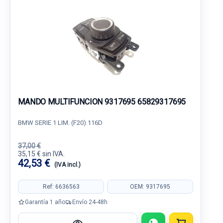
MANDO MULTIFUNCION 9317695 65829317695
BMW SERIE 1 LIM. (F20) 116D
37,00 €
35,15 € sin IVA.
42,53 €
(IVA incl.)
Ref: 6636563
OEM: 9317695
Garantía 1 año
Envío 24-48h