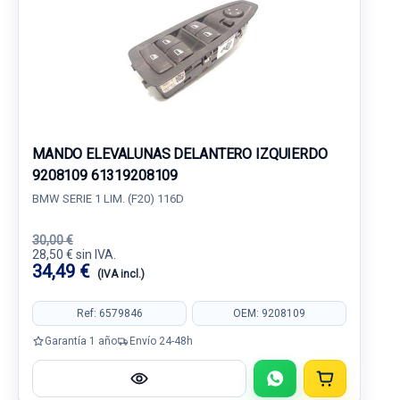
MANDO ELEVALUNAS DELANTERO IZQUIERDO
9208109 61319208109
BMW SERIE 1 LIM. (F20) 116D
30,00 €
28,50 € sin IVA.
34,49 €
(IVA incl.)
Ref: 6579846
OEM: 9208109
Garantía 1 año
Envío 24-48h