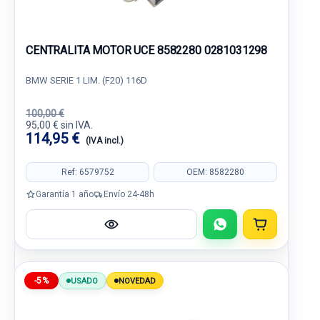
CENTRALITA MOTOR UCE 8582280 0281031298
BMW SERIE 1 LIM. (F20) 116D
100,00 €
95,00 € sin IVA.
114,95 €
(IVA incl.)
Ref: 6579752
OEM: 8582280
Garantía 1 año
Envío 24-48h
-5%
USADO
NOVEDAD