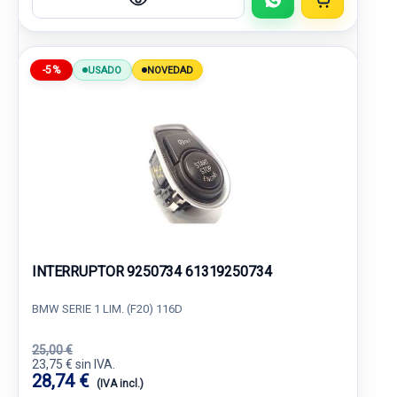
-5%
USADO
NOVEDAD
INTERRUPTOR 9250734 61319250734
BMW SERIE 1 LIM. (F20) 116D
25,00 €
23,75 € sin IVA.
28,74 €
(IVA incl.)