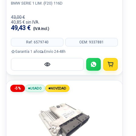
BMW SERIE 1 LIM. (F20) 116D
43,00 €
40,85 € sin IVA.
49,43 €
(IVA incl.)
Ref: 6579740
OEM: 9337881
Garantía 1 año
Envío 24-48h
-5%
USADO
NOVEDAD