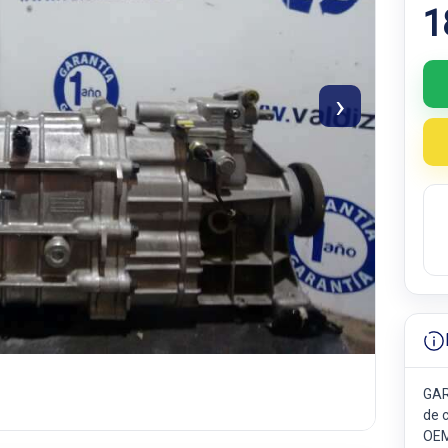
1
›
GAR
de 
OEM