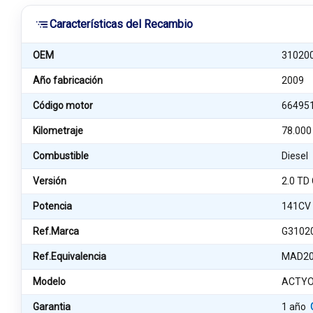
Características del Recambio
OEM
31020
Año fabricación
2009
Código motor
66495
Kilometraje
78.000
Combustible
Diesel
Versión
2.0 TD
Potencia
141CV
Ref.Marca
G3102
Ref.Equivalencia
MAD20
Modelo
ACTY
Garantia
1 año