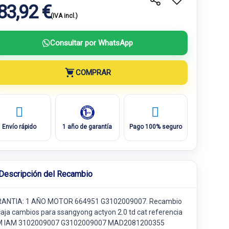
83,92 €
(IVA incl.)
Consultar por WhatsApp
COMPRAR
Envío rápido
1 año de garantía
Pago 100% seguro
Descripción del Recambio
ANTIA: 1 AÑO MOTOR 664951 G3102009007. Recambio
caja cambios para ssangyong actyon 2.0 td cat referencia
 IAM 3102009007 G3102009007 MAD2081200355