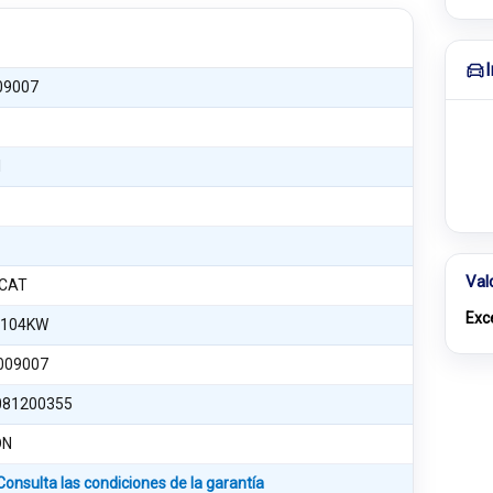
09007
1
Val
 CAT
Exc
 104KW
009007
81200355
ON
Consulta las condiciones de la garantía