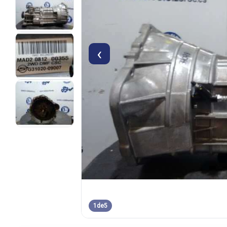
‹
1
de
5