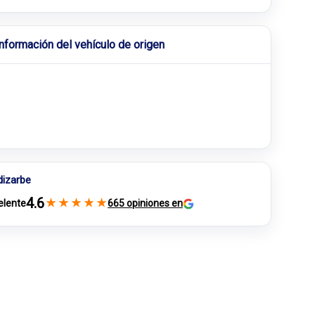
Información del vehículo de origen
dizarbe
4.6
★
★
★
★
★
elente
665 opiniones en