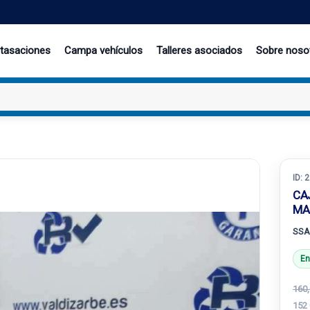
 tasaciones
Campa vehículos
Talleres asociados
Sobre noso
ID:
2
CA
MA
SSA
En
160,
152