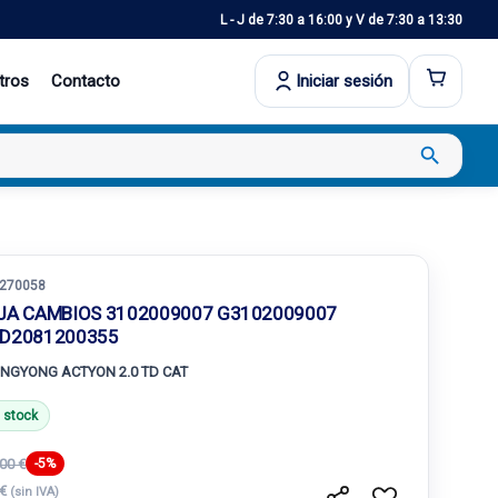
L - J de 7:30 a 16:00 y V de 7:30 a 13:30
tros
Contacto
Iniciar sesión
search
270058
JA CAMBIOS 3102009007 G3102009007
D2081200355
NGYONG ACTYON 2.0 TD CAT
 stock
00 €
-5%
 €
(sin IVA)