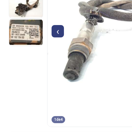
‹
1
de
4