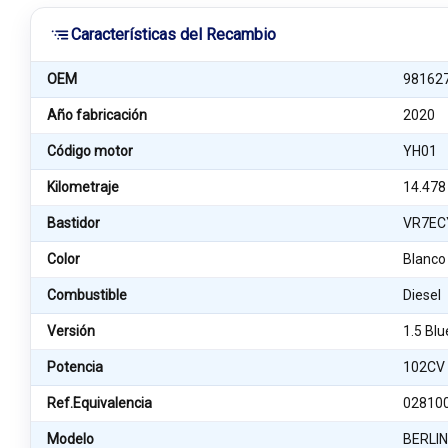
Características del Recambio
OEM
98162
Año fabricación
2020
Código motor
YH01
Kilometraje
14.478
Bastidor
VR7EC
Color
Blanco
Combustible
Diesel
Versión
1.5 Bl
Potencia
102CV
Ref.Equivalencia
02810
Modelo
BERLIN