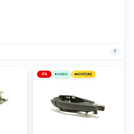
7
-5%
USADO
NOVEDAD