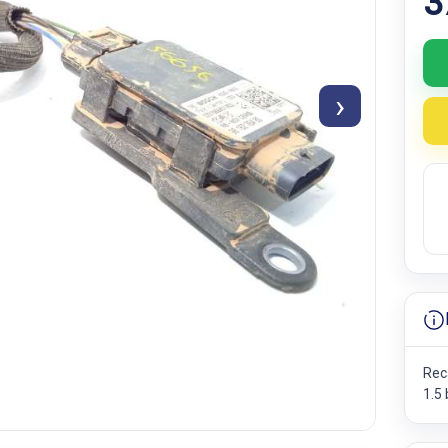
3
›
Rec
1.5