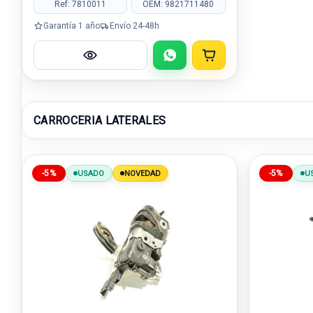
Ref: 7810011
OEM: 9821711480
Garantía 1 año
Envío 24-48h
CARROCERIA LATERALES
-5%
-5%
USADO
NOVEDAD
U