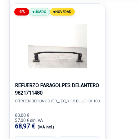
-5%
USADO
NOVEDAD
REFUERZO PARAGOLPES DELANTERO
9821711480
CITROËN BERLINGO (ER_, EC_) 1.5 BLUEHDI 100
60,00 €
57,00 € sin IVA.
68,97 €
(IVA incl.)