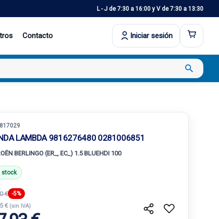
L - J de 7:30 a 16:00 y V de 7:30 a 13:30
tros
Contacto
Iniciar sesión
search
817029
NDA LAMBDA 9816276480 0281006851
ROËN BERLINGO (ER_, EC_) 1.5 BLUEHDI 100
 stock
0 €
-5%
35 €
(sin IVA)