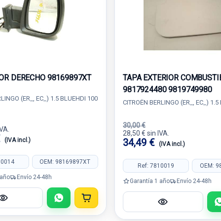
OR DERECHO 98169897XT
TAPA EXTERIOR COMBUSTI
9817924480 9819749980
LINGO (ER_, EC_) 1.5 BLUEHDI 100
CITROËN BERLINGO (ER_, EC_) 1.5
30,00 €
IVA.
28,50 € sin IVA.
€
(IVA incl.)
34,49 €
(IVA incl.)
10014
OEM: 98169897XT
Ref: 7810019
OEM: 9
 año
Envío 24-48h
Garantía 1 año
Envío 24-48h