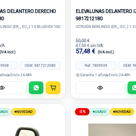
AS DELANTERO DERECHO
ELEVALUNAS DELANTERO I
80
9817212180
LINGO (ER_, EC_) 1.5 BLUEHDI 100
CITROËN BERLINGO (ER_, EC_) 1.5
50,00 €
IVA.
47,50 € sin IVA.
57,48 €
(IVA incl.)
(IVA incl.)
09938
OEM: 9817212080
Ref: 7809939
OEM: 9
 año
Envío 24-48h
Garantía 1 año
Envío 24-48h
-5%
SADO
NOVEDAD
USADO
NOVEDAD