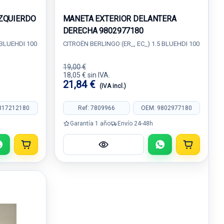
ZQUIERDO
MANETA EXTERIOR DELANTERA
DERECHA 9802977180
 BLUEHDI 100
CITROËN BERLINGO (ER_, EC_) 1.5 BLUEHDI 100
19,00 €
18,05 € sin IVA.
21,84 €
(IVA incl.)
817212180
Ref: 7809966
OEM: 9802977180
Garantía 1 año
Envío 24-48h