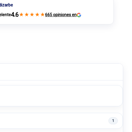
dizarbe
4.6
★
★
★
★
★
elente
665 opiniones en
1