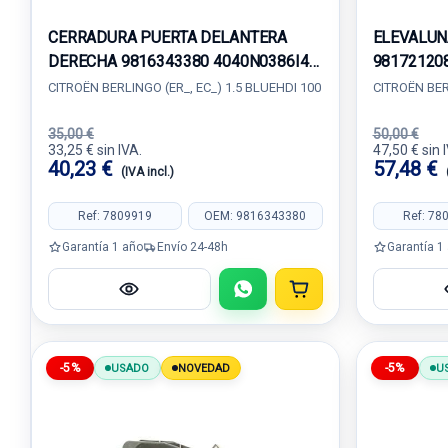
CERRADURA PUERTA DELANTERA
ELEVALUN
DERECHA 9816343380 4040N0386I4
98172120
S3M16943581
CITROËN BERLINGO (ER_, EC_) 1.5 BLUEHDI 100
CITROËN BER
35,00 €
50,00 €
33,25 € sin IVA.
47,50 € sin 
40,23 €
57,48 €
(IVA incl.)
Ref: 7809919
OEM: 9816343380
Ref: 78
Garantía 1 año
Envío 24-48h
Garantía 1
-5%
-5%
USADO
NOVEDAD
U