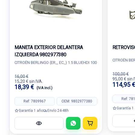
MANETA EXTERIOR DELANTERA
RETROVIS
IZQUIERDA 9802977380
CITROËN BER
CITROËN BERLINGO (ER_, EC_) 1.5 BLUEHDI 100
100,00 €
16,00 €
95,00 € sin 
15,20 € sin IVA.
114,95 
18,39 €
(IVA incl.)
Ref: 78
Ref: 7809967
OEM: 9802977380
Garantía 1
Garantía 1 año
Envío 24-48h