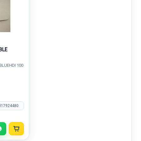
BLE
 BLUEHDI 100
817924480