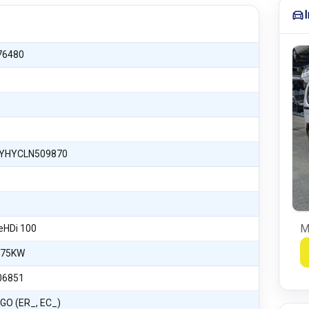
76480
YHYCLN509870
M
ueHDi 100
 75KW
06851
GO (ER_, EC_)