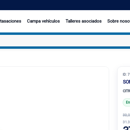
 tasaciones
Campa vehículos
Talleres asociados
Sobre noso
ID:
7
SO
CIT
En
33,0
31.