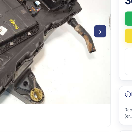
3
›
Rec
(er