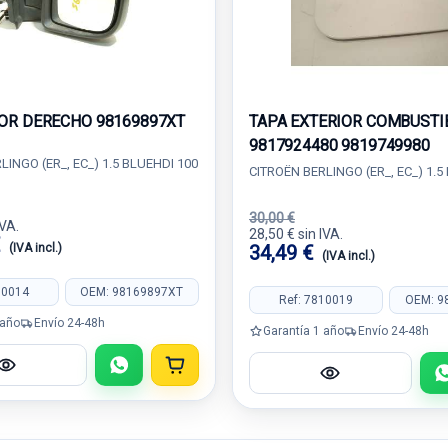
OR DERECHO 98169897XT
TAPA EXTERIOR COMBUSTI
9817924480 9819749980
LINGO (ER_, EC_) 1.5 BLUEHDI 100
CITROËN BERLINGO (ER_, EC_) 1.5
30,00 €
IVA.
28,50 € sin IVA.
€
(IVA incl.)
34,49 €
(IVA incl.)
10014
OEM: 98169897XT
Ref: 7810019
OEM: 9
 año
Envío 24-48h
Garantía 1 año
Envío 24-48h