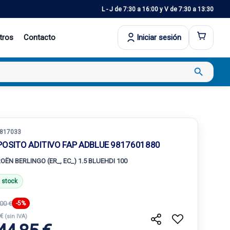
L - J de 7:30 a 16:00 y V de 7:30 a 13:30
tros
Contacto
Iniciar sesión
search
817033
POSITO ADITIVO FAP ADBLUE 9817601880
ROËN BERLINGO (ER_, EC_) 1.5 BLUEHDI 100
 stock
00 €
-5%
 €
(sin IVA)