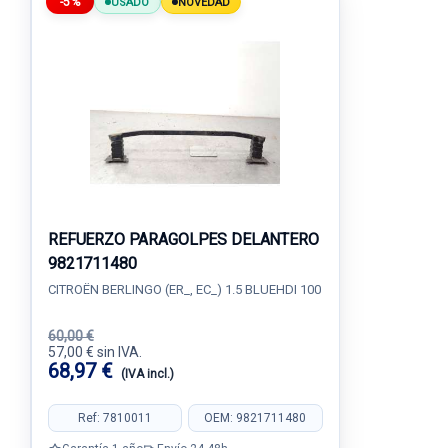
-5%
USADO
NOVEDAD
REFUERZO PARAGOLPES DELANTERO
9821711480
CITROËN BERLINGO (ER_, EC_) 1.5 BLUEHDI 100
60,00 €
57,00 € sin IVA.
68,97 €
(IVA incl.)
Ref: 7810011
OEM: 9821711480