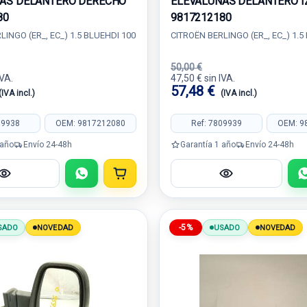
AS DELANTERO DERECHO
ELEVALUNAS DELANTERO I
80
9817212180
LINGO (ER_, EC_) 1.5 BLUEHDI 100
CITROËN BERLINGO (ER_, EC_) 1.5
50,00 €
IVA.
47,50 € sin IVA.
57,48 €
(IVA incl.)
(IVA incl.)
09938
OEM: 9817212080
Ref: 7809939
OEM: 9
 año
Envío 24-48h
Garantía 1 año
Envío 24-48h
-5%
SADO
NOVEDAD
USADO
NOVEDAD