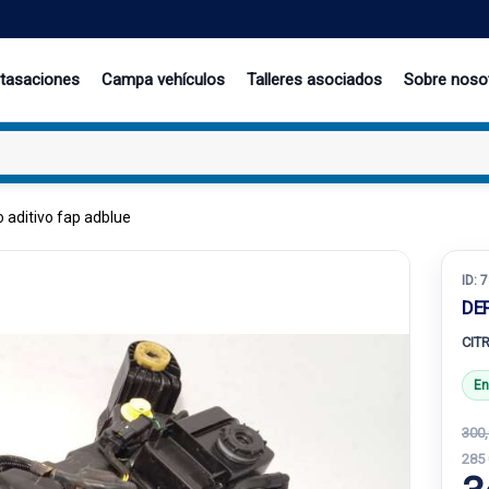
 tasaciones
Campa vehículos
Talleres asociados
Sobre noso
 aditivo fap adblue
ID:
7
DE
CIT
En
300,
285