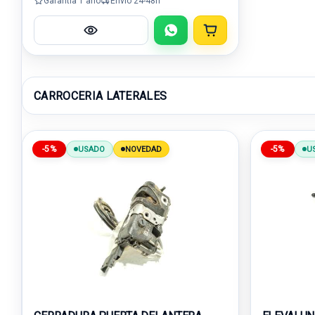
Garantía 1 año
Envío 24-48h
CARROCERIA LATERALES
-5%
-5%
USADO
NOVEDAD
U