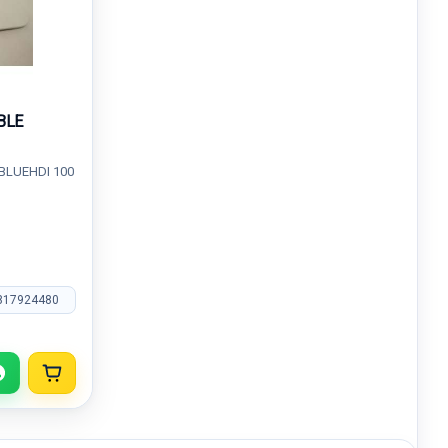
BLE
 BLUEHDI 100
817924480