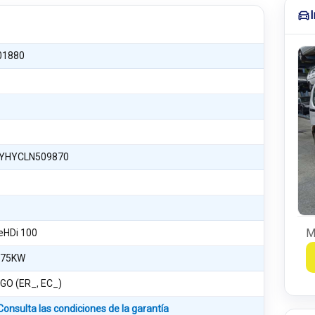
01880
YHYCLN509870
M
ueHDi 100
 75KW
GO (ER_, EC_)
Consulta las condiciones de la garantía