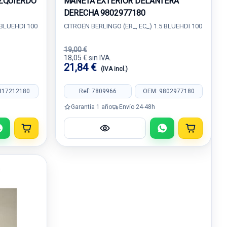
ZQUIERDO
MANETA EXTERIOR DELANTERA
DERECHA 9802977180
 BLUEHDI 100
CITROËN BERLINGO (ER_, EC_) 1.5 BLUEHDI 100
19,00 €
18,05 € sin IVA.
21,84 €
(IVA incl.)
817212180
Ref: 7809966
OEM: 9802977180
Garantía 1 año
Envío 24-48h