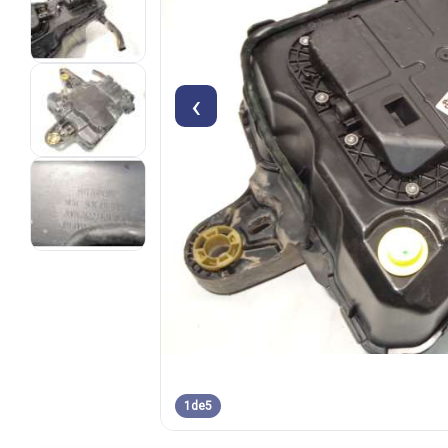
‹
1
de
5