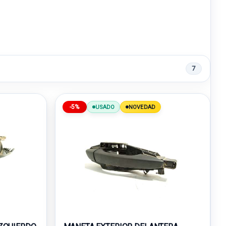
7
-5%
USADO
NOVEDAD