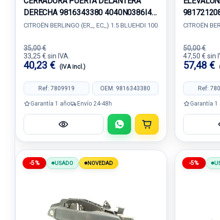
CERRADURA PUERTA DELANTERA
ELEVALUN
DERECHA 9816343380 4040N0386I4
98172120
S3M16943581
CITROËN BERLINGO (ER_, EC_) 1.5 BLUEHDI 100
CITROËN BER
35,00 €
50,00 €
33,25 € sin IVA.
47,50 € sin 
40,23 €
57,48 €
(IVA incl.)
Ref: 7809919
OEM: 9816343380
Ref: 78
Garantía 1 año
Envío 24-48h
Garantía 1
-5%
-5%
USADO
NOVEDAD
U