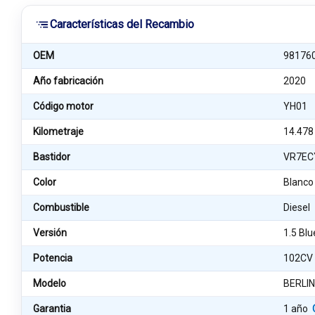
Características del Recambio
OEM
98176
Año fabricación
2020
Código motor
YH01
Kilometraje
14.478
Bastidor
VR7EC
Color
Blanco
Combustible
Diesel
Versión
1.5 Bl
Potencia
102CV
Modelo
BERLIN
Garantia
1 año