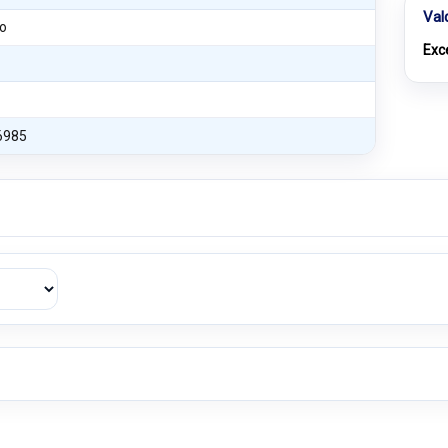
Val
o
Exc
6985