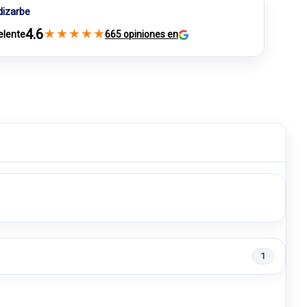
dizarbe
4.6
★
★
★
★
★
elente
665 opiniones en
1