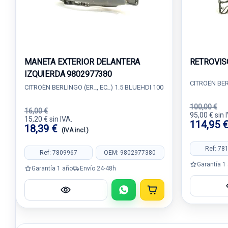
MANETA EXTERIOR DELANTERA
RETROVIS
IZQUIERDA 9802977380
CITROËN BER
CITROËN BERLINGO (ER_, EC_) 1.5 BLUEHDI 100
100,00 €
16,00 €
95,00 € sin 
15,20 € sin IVA.
114,95 
18,39 €
(IVA incl.)
Ref: 78
Ref: 7809967
OEM: 9802977380
Garantía 1
Garantía 1 año
Envío 24-48h