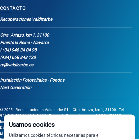
CONTACTO
Recuperaciones Valdizarbe
Ctra. Artazu, km 1, 31100
Puente la Reina - Navarra
(+34) 948 34 04 98
(+34) 668 848 123
rv@valdizarbe.es
Instalación Fotovoltaica - Fondos
Next Generation
© 2025 - Recuperaciones Valdizarbe S.L. - Ctra. Artazu, km 1, 31100 - Tel:
948 340 498 / 668 848 123 - Puente la Reina - Navarra - CIF B31275837.
Inscrita en el Registro Mercantil de Navarra, Tomo 32, Folio 75, Hoja 525.
Usamos cookies
Desarrollado por
Seintosoft
El proyecto de inversión "0011-0558-2024-000008" ha sido subvencionado
Utilizamos cookies técnicas necesarias para el