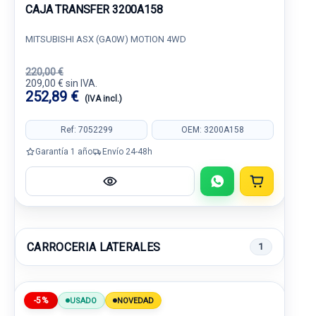
CAJA TRANSFER 3200A158
MITSUBISHI ASX (GA0W) MOTION 4WD
220,00 €
209,00 € sin IVA.
252,89 €
(IVA incl.)
Ref: 7052299
OEM: 3200A158
Garantía 1 año
Envío 24-48h
CARROCERIA LATERALES
1
-5%
USADO
NOVEDAD