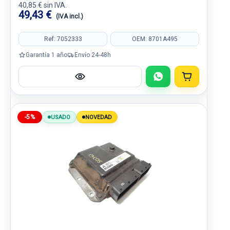
40,85 € sin IVA.
49,43 €
(IVA incl.)
Ref: 7052333
OEM: 8701A495
Garantía 1 año
Envío 24-48h
-5%
USADO
NOVEDAD