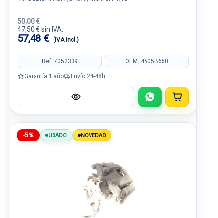
50,00 €
47,50 € sin IVA.
57,48 €
(IVA incl.)
Ref: 7052339
OEM: 4605B650
Garantía 1 año
Envío 24-48h
-5%
USADO
NOVEDAD