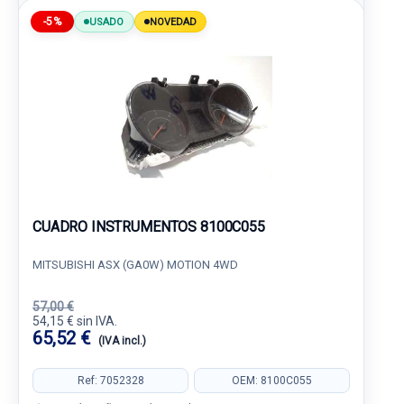
-5%
USADO
NOVEDAD
CUADRO INSTRUMENTOS 8100C055
MITSUBISHI ASX (GA0W) MOTION 4WD
57,00 €
54,15 € sin IVA.
65,52 €
(IVA incl.)
Ref: 7052328
OEM: 8100C055