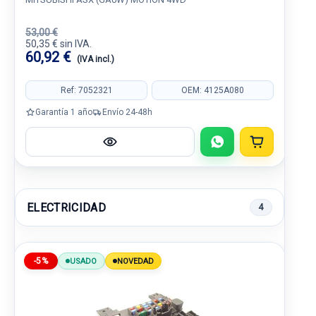
53,00 €
50,35 € sin IVA.
60,92 €
(IVA incl.)
Ref: 7052321
OEM: 4125A080
Garantía 1 año
Envío 24-48h
ELECTRICIDAD
4
-5%
USADO
NOVEDAD