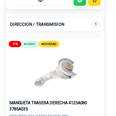
DIRECCION / TRANSMISION
1
-5%
USADO
NOVEDAD
MANGUETA TRASERA DERECHA 4125A080
3785A035
MITSUBISHI ASX (GA0W) MOTION 4WD