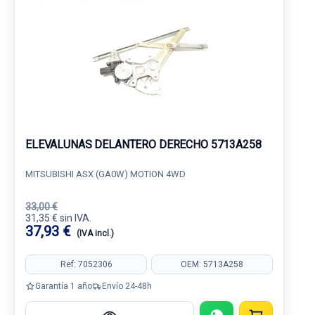
ELEVALUNAS DELANTERO DERECHO 5713A258
MITSUBISHI ASX (GA0W) MOTION 4WD
33,00 €
31,35 € sin IVA.
37,93 €
(IVA incl.)
Ref: 7052306
OEM: 5713A258
Garantía 1 año
Envío 24-48h