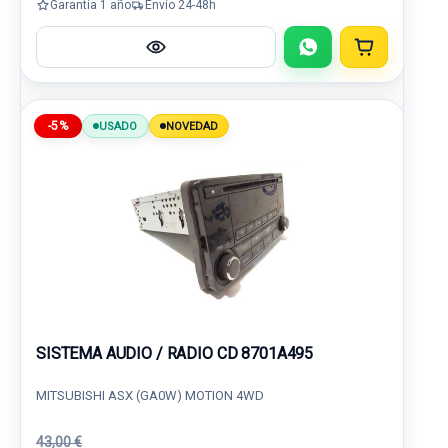
Garantía 1 año
Envío 24-48h
-5%
USADO
NOVEDAD
SISTEMA AUDIO / RADIO CD 8701A495
MITSUBISHI ASX (GA0W) MOTION 4WD
43,00 €