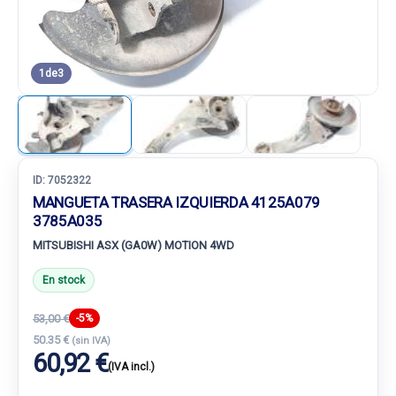
1
de
3
ID:
7052322
MANGUETA TRASERA IZQUIERDA 4125A079
3785A035
MITSUBISHI ASX (GA0W) MOTION 4WD
En stock
53,00 €
-5%
50.35 €
(sin IVA)
60,92 €
(IVA incl.)