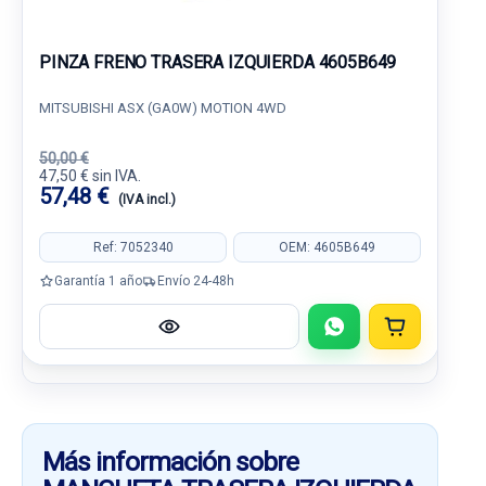
PINZA FRENO TRASERA IZQUIERDA 4605B649
MITSUBISHI ASX (GA0W) MOTION 4WD
50,00 €
47,50 € sin IVA.
57,48 €
(IVA incl.)
Ref: 7052340
OEM: 4605B649
Garantía 1 año
Envío 24-48h
Más información sobre