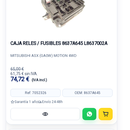
CAJA RELES / FUSIBLES 8637A645 L8637002A
MITSUBISHI ASX (GA0W) MOTION 4WD
65,00 €
61,75 € sin IVA.
74,72 €
(IVA incl.)
Ref: 7052326
OEM: 8637A645
Garantía 1 año
Envío 24-48h