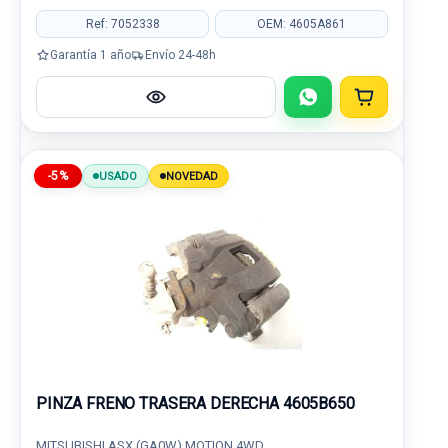
Ref: 7052338
OEM: 4605A861
Garantía 1 año
Envío 24-48h
-5%
USADO
NOVEDAD
PINZA FRENO TRASERA DERECHA 4605B650
MITSUBISHI ASX (GA0W) MOTION 4WD