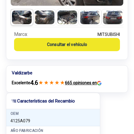
Marca:
MITSUBISHI
Consultar el vehículo
Valdizarbe
4.6
★
★
★
★
★
Excelente
665 opiniones en
Características del Recambio
OEM
4125A079
AÑO FABRICACIÓN