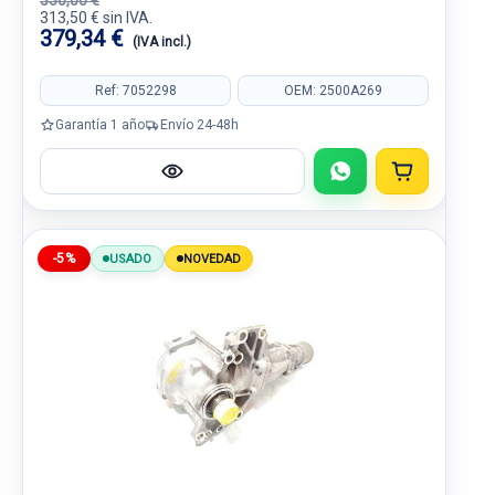
330,00 €
313,50 € sin IVA.
379,34 €
(IVA incl.)
Ref: 7052298
OEM: 2500A269
Garantía 1 año
Envío 24-48h
-5%
USADO
NOVEDAD