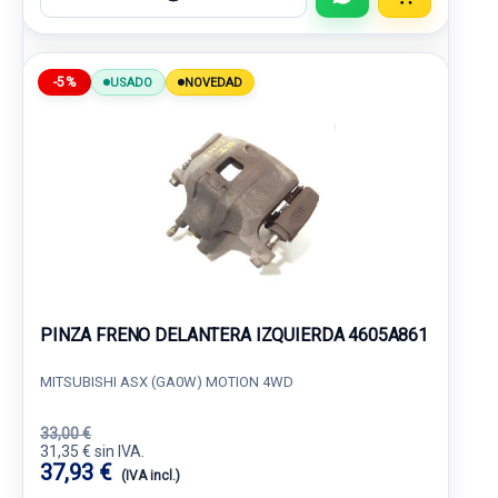
-5%
USADO
NOVEDAD
PINZA FRENO DELANTERA IZQUIERDA 4605A861
MITSUBISHI ASX (GA0W) MOTION 4WD
33,00 €
31,35 € sin IVA.
37,93 €
(IVA incl.)