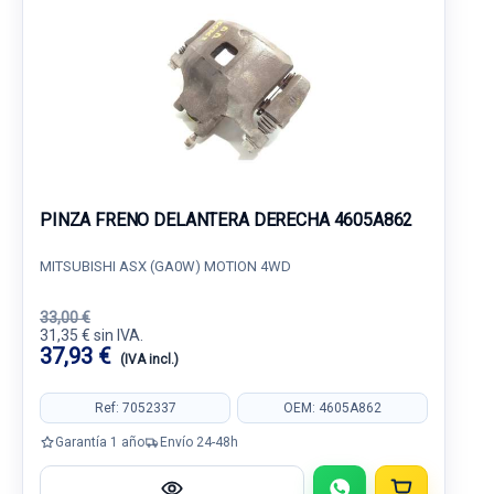
PINZA FRENO DELANTERA DERECHA 4605A862
MITSUBISHI ASX (GA0W) MOTION 4WD
33,00 €
31,35 € sin IVA.
37,93 €
(IVA incl.)
Ref: 7052337
OEM: 4605A862
Garantía 1 año
Envío 24-48h