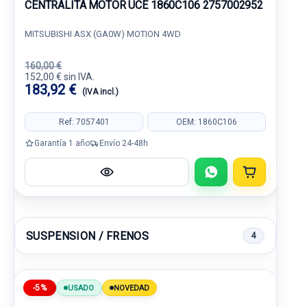
CENTRALITA MOTOR UCE 1860C106 2757002952
MITSUBISHI ASX (GA0W) MOTION 4WD
160,00 €
152,00 € sin IVA.
183,92 €
(IVA incl.)
Ref: 7057401
OEM: 1860C106
Garantía 1 año
Envío 24-48h
SUSPENSION / FRENOS
4
-5%
USADO
NOVEDAD