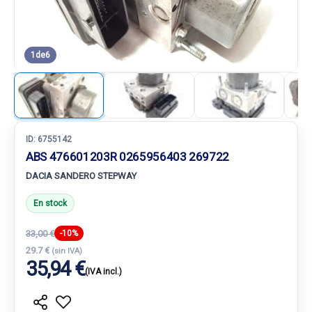
1
de
6
ID:
6755142
ABS 476601203R 0265956403 269722
DACIA SANDERO STEPWAY
En stock
33,00 €
-10%
29.7 €
(sin IVA)
35,94 €
(IVA incl.)