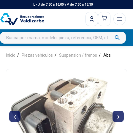
L - J de 7:30 a 16:00 y V de 7:30 a 13:30
Buscar productos
search
Inicio
Piezas vehículos
Suspension / frenos
Abs
‹
›