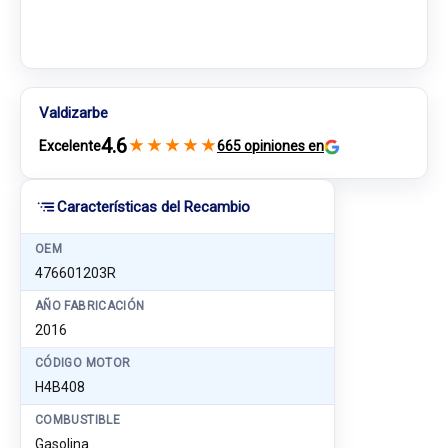
Valdizarbe
4.6
★
★
★
★
★
Excelente
665 opiniones en
Características del Recambio
OEM
476601203R
AÑO FABRICACIÓN
2016
CÓDIGO MOTOR
H4B408
COMBUSTIBLE
Gasolina