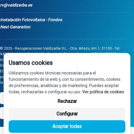
rv@valdizarbe.es
Instalación Fotovoltaica - Fondos
Next Generation
© 2025 - Recuperaciones Valdizarbe S.L. - Ctra. Artazu, km 1, 31100 - Tel:
948 340 498 / 668 848 123 - Puente la Reina - Navarra - CIF B31275837.
Inscrita en el Registro Mercantil de Navarra, Tomo 32, Folio 75, Hoja 525.
Usamos cookies
Desarrollado por
Seintosoft
El proyecto de inversión "0011-0558-2024-000008" ha sido subvencionado
Utilizamos cookies técnicas necesarias para el
por Gobierno de Navarra al amparo de la convocatoria de 2024 de Ayudas a
funcionamiento de la web y, con tu consentimiento, cookies
la inversión en pymes industriales
de preferencias, analíticas y de marketing. Puedes aceptar
todas, rechazarlas o configurar su uso.
Ver política de cookies
VISA
PayPal
Rechazar
bizum
Configurar
Aceptar todas