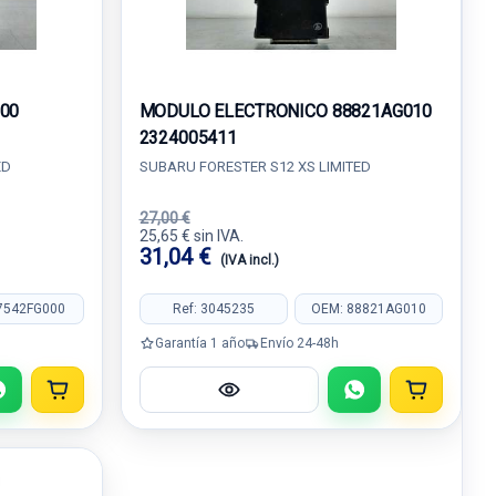
00
MODULO ELECTRONICO 88821AG010
2324005411
ED
SUBARU FORESTER S12 XS LIMITED
27,00 €
25,65 € sin IVA.
31,04 €
(IVA incl.)
7542FG000
Ref: 3045235
OEM: 88821AG010
Garantía 1 año
Envío 24-48h