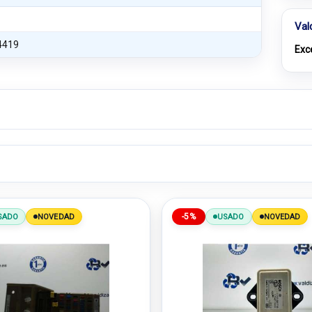
Val
4419
Exc
-5%
SADO
NOVEDAD
USADO
NOVEDAD