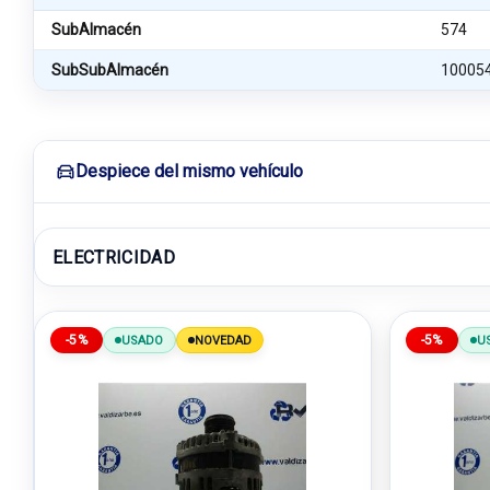
SubAlmacén
574
SubSubAlmacén
10005
Despiece del mismo vehículo
ELECTRICIDAD
-5%
-5%
USADO
NOVEDAD
U