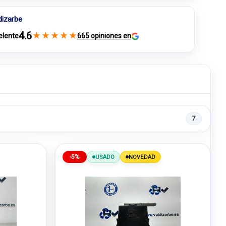
dizarbe
4.6
★
★
★
★
★
elente
665 opiniones en
7
-5%
USADO
NOVEDAD