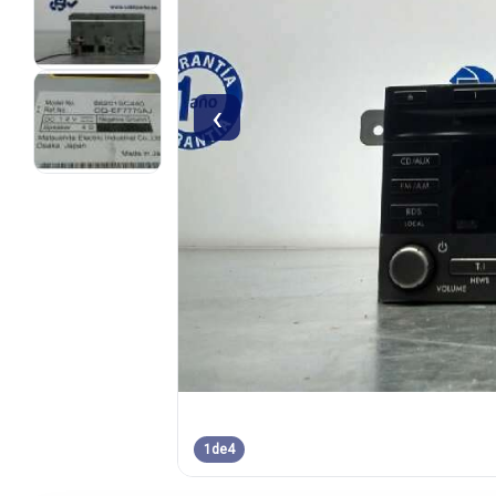
‹
1
de
4