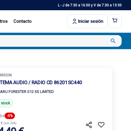
L - J de 7:30 a 16:00 y V de 7:30 a 13:30
tros
Contacto
Iniciar sesión
search
365236
STEMA AUDIO / RADIO CD 86201SC440
ARU FORESTER S12 XS LIMITED
 stock
0 €
-5%
 €
(sin IVA)