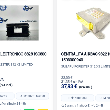
LECTRONICO 88281SC800
CENTRALITA AIRBAG 98221
1503000940
ESTER S12 XS LIMITED
SUBARU FORESTER S12 XS LIMIT
33,00 €
IVA.
31,35 € sin IVA.
(IVA incl.)
37,93 €
(IVA incl.)
45260
OEM: 88281SC800
Ref: 5888003
OEM: 9
 año
Envío 24-48h
Garantía 1 año
Envío 24-48h