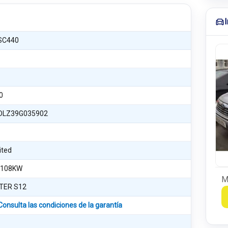
SC440
0
DLZ39G035902
ited
 108KW
M
TER S12
Consulta las condiciones de la garantía