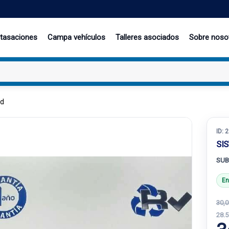
 tasaciones
Campa vehículos
Talleres asociados
Sobre noso
cd
ID:
2
SI
SUB
En
30,0
28.5