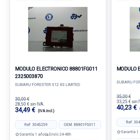
MODULO ELECTRONICO 88801FG011
MODULO E
2325003870
SUBARU FOR
SUBARU FORESTER S12 XS LIMITED
35,00 €
30,00 €
33,25 € sin 
28,50 € sin IVA.
40,23 €
34,49 €
(IVA incl.)
Ref: 30
Ref: 3045259
OEM: 88801FG011
Garantía 1
Garantía 1 año
Envío 24-48h