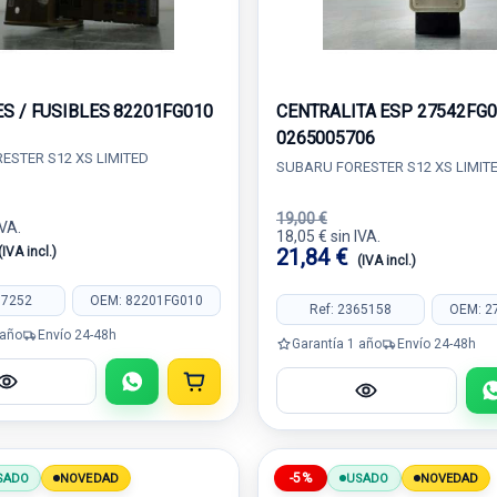
S / FUSIBLES 82201FG010
CENTRALITA ESP 27542FG0
0265005706
ESTER S12 XS LIMITED
SUBARU FORESTER S12 XS LIMIT
19,00 €
IVA.
18,05 € sin IVA.
(IVA incl.)
21,84 €
(IVA incl.)
57252
OEM: 82201FG010
Ref: 2365158
OEM: 2
 año
Envío 24-48h
Garantía 1 año
Envío 24-48h
-5%
SADO
NOVEDAD
USADO
NOVEDAD