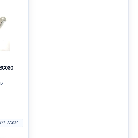
SC030
ED
8221SC030