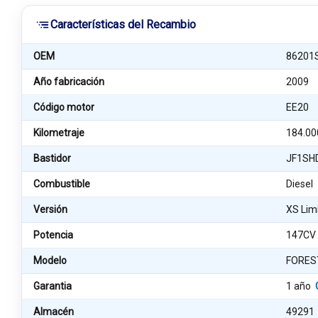
Características del Recambio
OEM
86201
Año fabricación
2009
Código motor
EE20
Kilometraje
184.00
Bastidor
JF1SH
Combustible
Diesel
Versión
XS Lim
Potencia
147CV
Modelo
FORES
Garantia
1 año
Almacén
49291