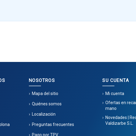
OS
NOSOTROS
SU CUENTA
Mapa del sitio
Mi cuenta
Ofertas en rec
Quiénes somos
mano
Localización
Novedades | Re
Valdizarbe S.L.
plona
Preguntas frecuentes
Pago por TPV