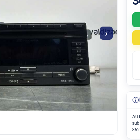
3
›
AUT
sub
862