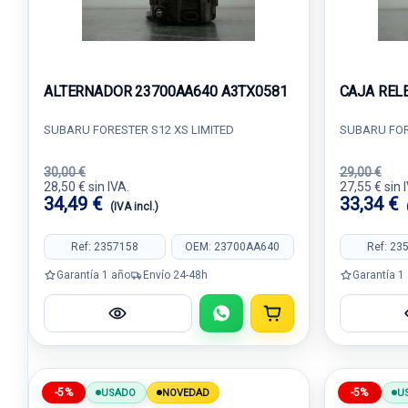
ALTERNADOR 23700AA640 A3TX0581
CAJA RELE
SUBARU FORESTER S12 XS LIMITED
SUBARU FOR
30,00 €
29,00 €
28,50 € sin IVA.
27,55 € sin 
34,49 €
33,34 €
(IVA incl.)
Ref: 2357158
OEM: 23700AA640
Ref: 23
Garantía 1 año
Envío 24-48h
Garantía 1
-5%
-5%
USADO
NOVEDAD
U