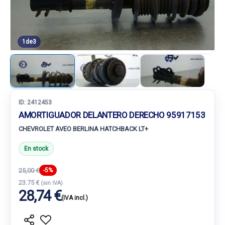
1
de
3
ID:
2412453
AMORTIGUADOR DELANTERO DERECHO 95917153
CHEVROLET AVEO BERLINA HATCHBACK LT+
En stock
25,00 €
-5%
23.75 €
(sin IVA)
28,74 €
(IVA incl.)