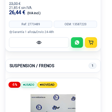
23,00 €
21,85 € sin IVA.
26,44 €
(IVA incl.)
Ref: 2773489
OEM: 13587220
Garantía 1 año
Envío 24-48h
SUSPENSION / FRENOS
1
-5%
USADO
NOVEDAD