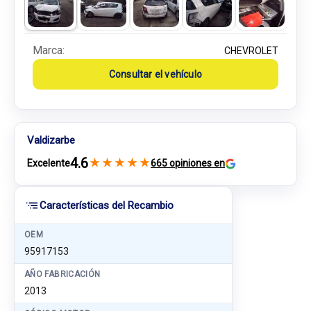
Marca:
CHEVROLET
Consultar el vehículo
Valdizarbe
4.6
★
★
★
★
★
Excelente
665 opiniones en
Características del Recambio
OEM
95917153
AÑO FABRICACIÓN
2013