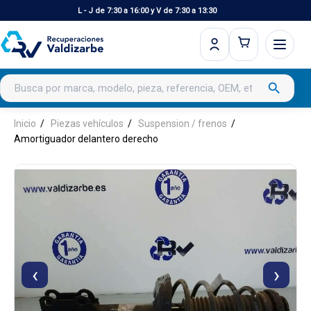
L - J de 7:30 a 16:00 y V de 7:30 a 13:30
Buscar productos
search
Inicio
Piezas vehículos
Suspension / frenos
Amortiguador delantero derecho
‹
›