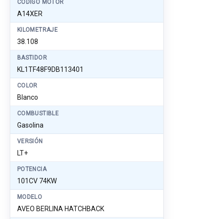
CÓDIGO MOTOR
A14XER
KILOMETRAJE
38.108
BASTIDOR
KL1TF48F9DB113401
COLOR
Blanco
COMBUSTIBLE
Gasolina
VERSIÓN
LT+
POTENCIA
101CV 74KW
MODELO
AVEO BERLINA HATCHBACK