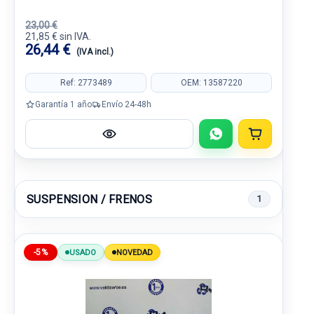
23,00 €
21,85 € sin IVA.
26,44 €
(IVA incl.)
Ref: 2773489
OEM: 13587220
Garantía 1 año
Envío 24-48h
SUSPENSION / FRENOS
1
-5%
USADO
NOVEDAD