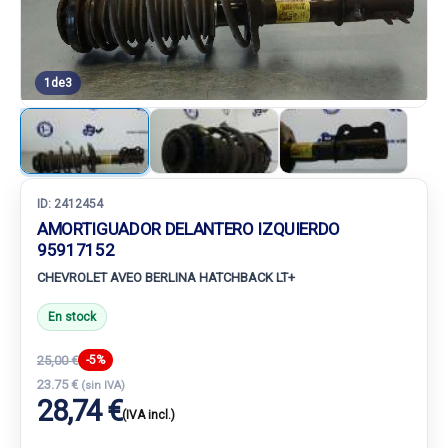
1
de
3
ID:
2412454
AMORTIGUADOR DELANTERO IZQUIERDO
95917152
CHEVROLET AVEO BERLINA HATCHBACK LT+
En stock
25,00 €
-5%
23.75 €
(sin IVA)
28,74 €
(IVA incl.)