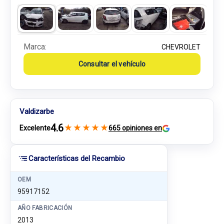
Marca:
CHEVROLET
Consultar el vehículo
Valdizarbe
4.6
★
★
★
★
★
Excelente
665 opiniones en
Características del Recambio
OEM
95917152
AÑO FABRICACIÓN
2013