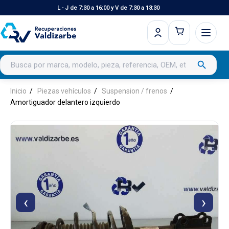
L - J de 7:30 a 16:00 y V de 7:30 a 13:30
Buscar productos
search
Inicio
Piezas vehículos
Suspension / frenos
Amortiguador delantero izquierdo
‹
›