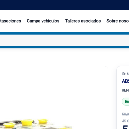
 tasaciones
Campa vehículos
Talleres asociados
Sobre noso
ID:
6
AB
REN
En
50,0
45 