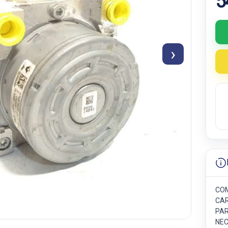
5
›
COM
CAR
PAR
NEC