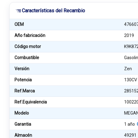
Características del Recambio
OEM
47660
Año fabricación
2019
Código motor
K9K87
Combustible
Gasoli
Versión
Zen
Potencia
130CV
Ref.Marca
28515
Ref.Equivalencia
10022
Modelo
MEGAN
Garantia
1 año
Almacén
49291