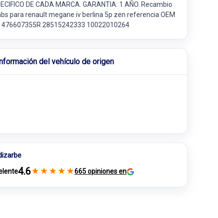
ECIFICO DE CADA MARCA. GARANTIA: 1 AÑO. Recambio
abs para renault megane iv berlina 5p zen referencia OEM
 476607355R 28515242333 10022010264
Información del vehículo de origen
dizarbe
4.6
★
★
★
★
★
elente
665 opiniones en