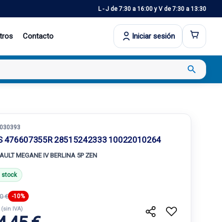
L - J de 7:30 a 16:00 y V de 7:30 a 13:30
tros
Contacto
Iniciar sesión
search
030393
S 476607355R 28515242333 10022010264
AULT MEGANE IV BERLINA 5P ZEN
 stock
0 €
-10%
€
(sin IVA)