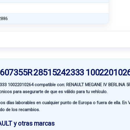
2886
76607355R 28515242333 100220102
2333 10022010264 compatible con:
RENAULT MEGANE IV BERLINA 5
écnicos para asegurarte de que es válido para tu vehículo.
os días laborables en cualquier punto de Europa o fuera de ella. En
V
ado de los recambios.
AULT y otras marcas