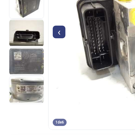
‹
1
de
6