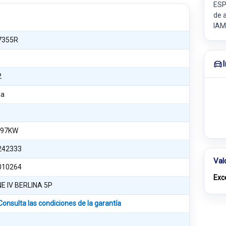
ESP
de 
IAM
7355R
2
na
 97KW
242333
Val
010264
Exc
E IV BERLINA 5P
Consulta las condiciones de la garantía