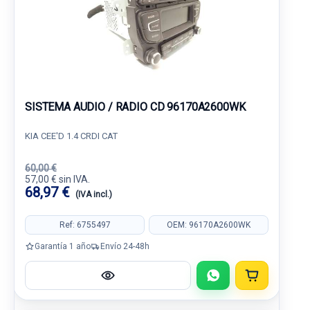
SISTEMA AUDIO / RADIO CD 96170A2600WK
KIA CEE'D 1.4 CRDI CAT
60,00 €
57,00 € sin IVA.
68,97 €
(IVA incl.)
Ref: 6755497
OEM: 96170A2600WK
Garantía 1 año
Envío 24-48h