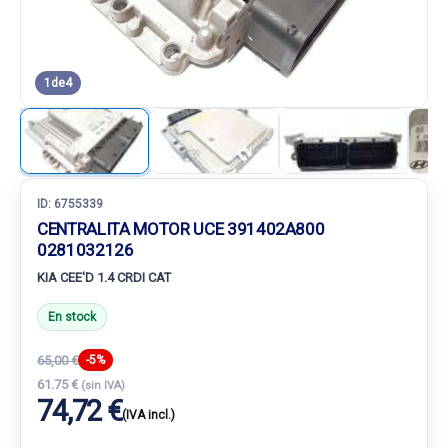
1
de
4
ID:
6755339
CENTRALITA MOTOR UCE 391402A800
0281032126
KIA CEE'D 1.4 CRDI CAT
En stock
65,00 €
-5%
61.75 €
(sin IVA)
74,72 €
(IVA incl.)