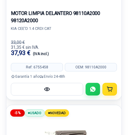
MOTOR LIMPIA DELANTERO 98110A2000
98120A2000
KIA CEE'D 1.4 CRDI CAT
33,00 €
31,35 € sin IVA.
37,93 €
(IVA incl.)
Ref: 6755458
OEM: 98110A2000
Garantía 1 año
Envío 24-48h
-5%
USADO
NOVEDAD