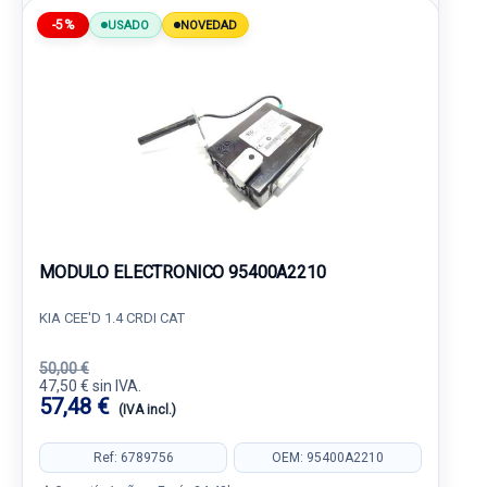
-5%
USADO
NOVEDAD
MODULO ELECTRONICO 95400A2210
KIA CEE'D 1.4 CRDI CAT
50,00 €
47,50 € sin IVA.
57,48 €
(IVA incl.)
Ref: 6789756
OEM: 95400A2210