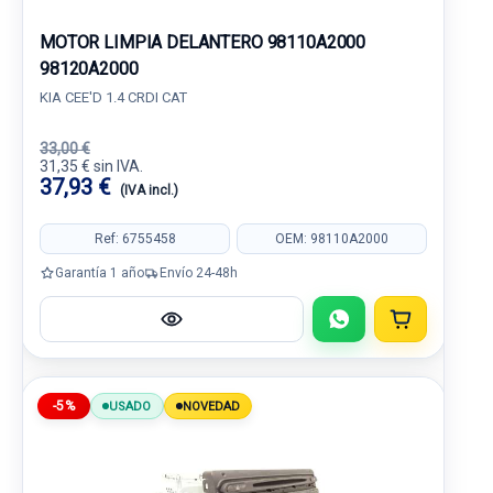
MOTOR LIMPIA DELANTERO 98110A2000
98120A2000
KIA CEE'D 1.4 CRDI CAT
33,00 €
31,35 € sin IVA.
37,93 €
(IVA incl.)
Ref: 6755458
OEM: 98110A2000
Garantía 1 año
Envío 24-48h
-5%
USADO
NOVEDAD