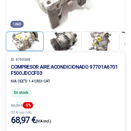
1
de
5
ID:
6755368
COMPRESOR AIRE ACONDICIONADO 97701A6701
F500JDCCF03
KIA CEE'D 1.4 CRDI CAT
En stock
60,00 €
-5%
57 €
(sin IVA)
68,97 €
(IVA incl.)