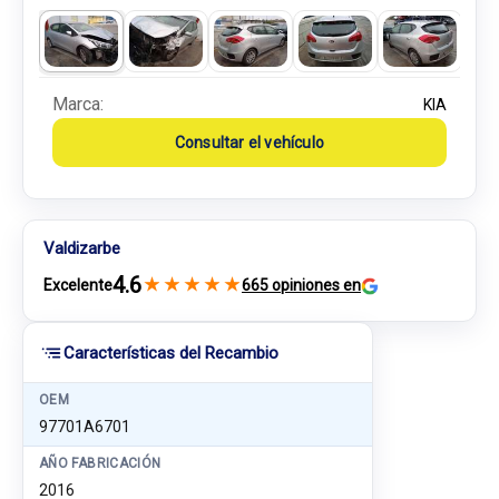
Marca:
KIA
Consultar el vehículo
Valdizarbe
4.6
★
★
★
★
★
Excelente
665 opiniones en
Características del Recambio
OEM
97701A6701
AÑO FABRICACIÓN
2016