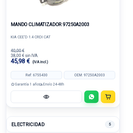
MANDO CLIMATIZADOR 97250A2003
KIA CEE'D 1.4 CRDI CAT
40,00 €
38,00 € sin IVA.
45,98 €
(IVA incl.)
Ref: 6755430
OEM: 97250A2003
Garantía 1 año
Envío 24-48h
ELECTRICIDAD
5