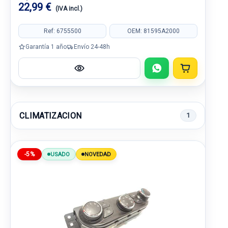
22,99 €
(IVA incl.)
Ref: 6755500
OEM: 81595A2000
Garantía 1 año
Envío 24-48h
CLIMATIZACION
1
-5%
USADO
NOVEDAD