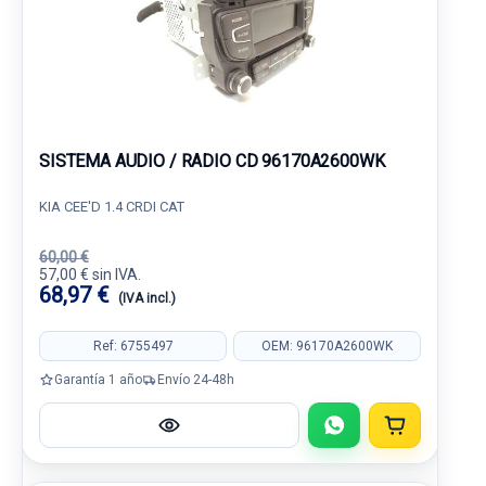
SISTEMA AUDIO / RADIO CD 96170A2600WK
KIA CEE'D 1.4 CRDI CAT
60,00 €
57,00 € sin IVA.
68,97 €
(IVA incl.)
Ref: 6755497
OEM: 96170A2600WK
Garantía 1 año
Envío 24-48h