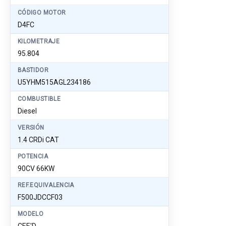
CÓDIGO MOTOR
D4FC
KILOMETRAJE
95.804
BASTIDOR
U5YHM515AGL234186
COMBUSTIBLE
Diesel
VERSIÓN
1.4 CRDi CAT
POTENCIA
90CV 66KW
REF.EQUIVALENCIA
F500JDCCF03
MODELO