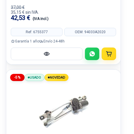
37,00 €
35,15 € sin IVA.
42,53 €
(IVA incl.)
Ref: 6755377
OEM: 94033A2020
Garantía 1 año
Envío 24-48h
-5%
USADO
NOVEDAD