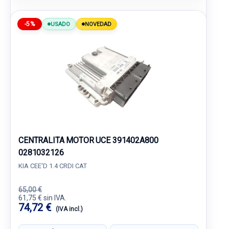
-5%
USADO
NOVEDAD
CENTRALITA MOTOR UCE 391402A800
0281032126
KIA CEE'D 1.4 CRDI CAT
65,00 €
61,75 € sin IVA.
74,72 €
(IVA incl.)