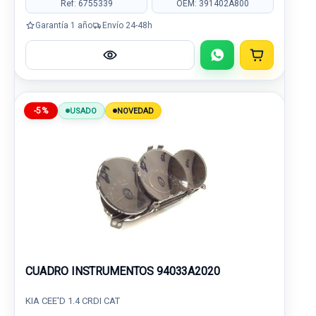
Ref: 6755339
OEM: 391402A800
Garantía 1 año
Envío 24-48h
-5%
USADO
NOVEDAD
CUADRO INSTRUMENTOS 94033A2020
KIA CEE'D 1.4 CRDI CAT