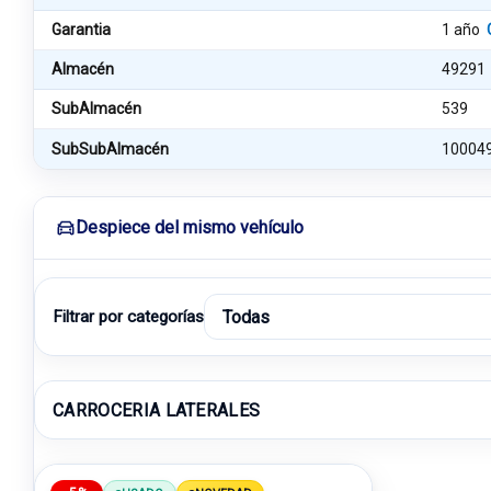
Garantia
1 año
Almacén
49291
SubAlmacén
539
SubSubAlmacén
10004
Despiece del mismo vehículo
Filtrar por categorías
CARROCERIA LATERALES