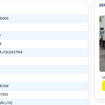
JD000
0
8
AJ10U2437904
M
a
 81KW
01820
AI (J10)