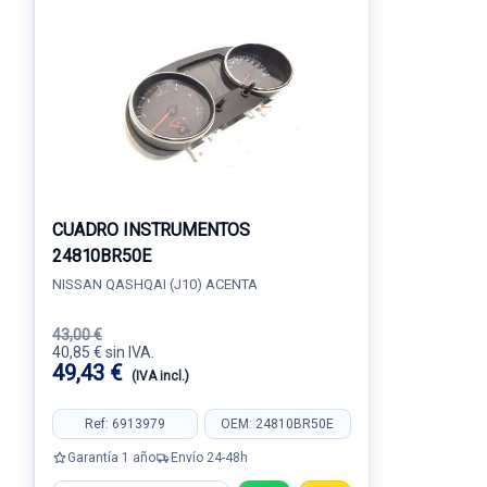
CUADRO INSTRUMENTOS
24810BR50E
NISSAN QASHQAI (J10) ACENTA
43,00 €
40,85 € sin IVA.
49,43 €
(IVA incl.)
Ref: 6913979
OEM: 24810BR50E
Garantía 1 año
Envío 24-48h