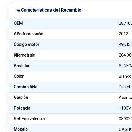
Características del Recambio
OEM
28710
Año fabricación
2012
Código motor
K9K43
Kilometraje
204.38
Bastidor
SJNFC
Color
Blanco
Combustible
Diesel
Versión
Acent
Potencia
110CV
Ref.Equivalencia
03902
Modelo
QASHQ