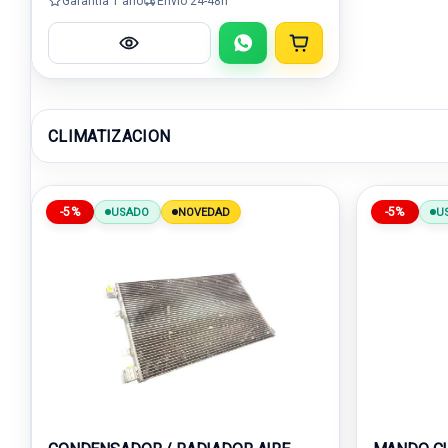
Garantía 1 año
Envío 24-48h
CLIMATIZACION
-5%
-5%
USADO
NOVEDAD
U