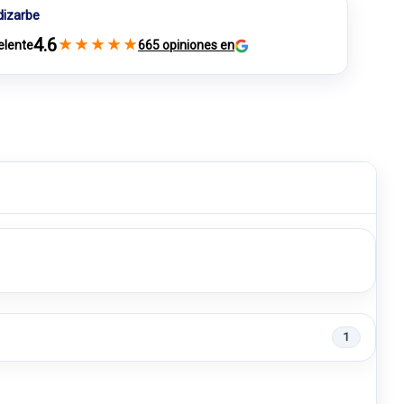
dizarbe
4.6
★
★
★
★
★
elente
665 opiniones en
1