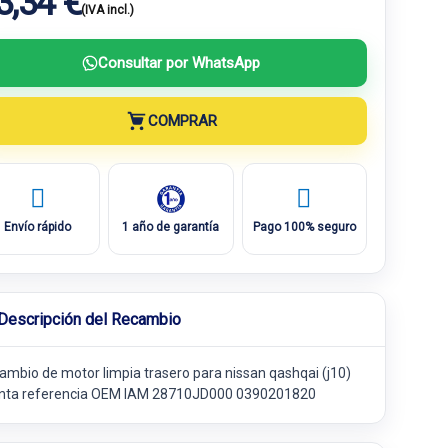
3,34 €
(IVA incl.)
Consultar por WhatsApp
COMPRAR
Envío rápido
1 año de garantía
Pago 100% seguro
Descripción del Recambio
ambio de motor limpia trasero para nissan qashqai (j10)
nta referencia OEM IAM 28710JD000 0390201820