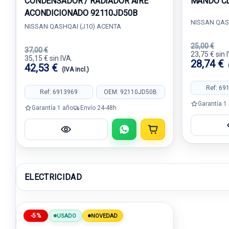
CONDENSADOR / RADIADOR AIRE
MANDO CL
ACONDICIONADO 92110JD50B
NISSAN QAS
NISSAN QASHQAI (J10) ACENTA
25,00 €
37,00 €
23,75 € sin 
35,15 € sin IVA.
28,74 €
42,53 €
(IVA incl.)
Ref: 69
Ref: 6913969
OEM: 92110JD50B
Garantía 1
Garantía 1 año
Envío 24-48h
ELECTRICIDAD
-5%
USADO
NOVEDAD