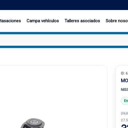
 tasaciones
Campa vehículos
Talleres asociados
Sobre noso
ID:
6
MO
NIS
En
29,0
27.