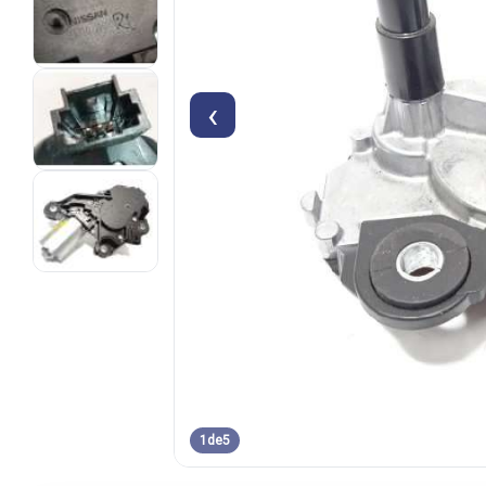
‹
1
de
5