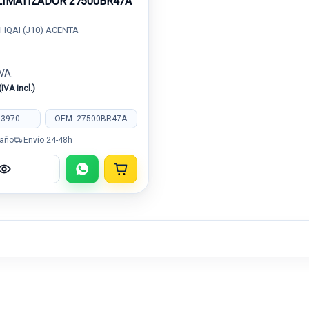
IMATIZADOR 27500BR47A
HQAI (J10) ACENTA
IVA.
(IVA incl.)
13970
OEM: 27500BR47A
 año
Envío 24-48h