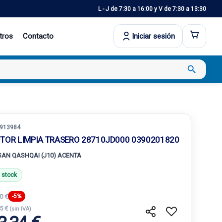
L - J de 7:30 a 16:00 y V de 7:30 a 13:30
tros
Contacto
Iniciar sesión
search
913984
TOR LIMPIA TRASERO 28710JD000 0390201820
SAN QASHQAI (J10) ACENTA
 stock
0 €
-5%
55 €
(sin IVA)