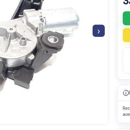
3
›
Rec
ace