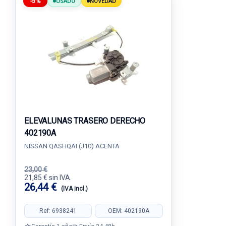
-5%
USADO
NOVEDAD
ELEVALUNAS TRASERO DERECHO
402190A
NISSAN QASHQAI (J10) ACENTA
23,00 €
21,85 € sin IVA.
26,44 €
(IVA incl.)
Ref: 6938241
OEM: 402190A