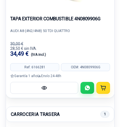
TAPA EXTERIOR COMBUSTIBLE 4N0809906G
AUDI A8 (4N2/4N8) 50 TDI QUATTRO
30,00 €
28,50 € sin IVA.
34,49 €
(IVA incl.)
Ref: 6166281
OEM: 4N0809906G
Garantía 1 año
Envío 24-48h
CARROCERIA TRASERA
1