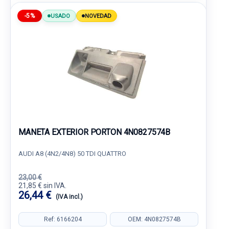
-5%
USADO
NOVEDAD
MANETA EXTERIOR PORTON 4N0827574B
AUDI A8 (4N2/4N8) 50 TDI QUATTRO
23,00 €
21,85 € sin IVA.
26,44 €
(IVA incl.)
Ref: 6166204
OEM: 4N0827574B