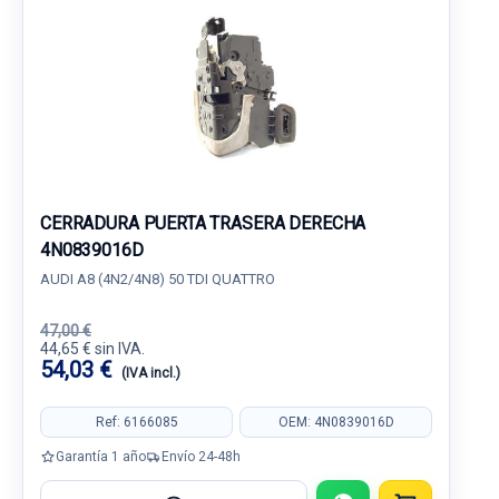
CERRADURA PUERTA TRASERA DERECHA
4N0839016D
AUDI A8 (4N2/4N8) 50 TDI QUATTRO
47,00 €
44,65 € sin IVA.
54,03 €
(IVA incl.)
Ref: 6166085
OEM: 4N0839016D
Garantía 1 año
Envío 24-48h