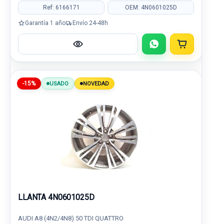
Ref: 6166171
OEM: 4N0601025D
Garantía 1 año
Envío 24-48h
-15%
USADO
NOVEDAD
LLANTA 4N0601025D
AUDI A8 (4N2/4N8) 50 TDI QUATTRO