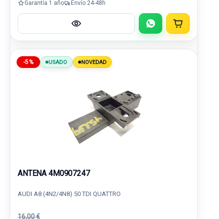
Garantía 1 año
Envío 24-48h
-5%
USADO
NOVEDAD
ANTENA 4M0907247
AUDI A8 (4N2/4N8) 50 TDI QUATTRO
16,00 €