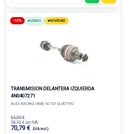
-10%
USADO
NOVEDAD
TRANSMISION DELANTERA IZQUIERDA
4N0407271
AUDI A8 (4N2/4N8) 50 TDI QUATTRO
65,00 €
58,50 € sin IVA.
70,79 €
(IVA incl.)