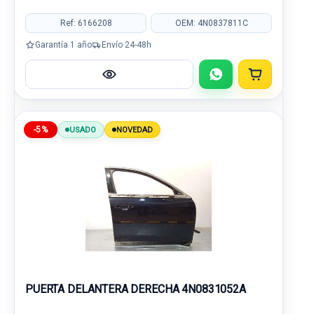
Ref: 6166208
OEM: 4N0837811C
Garantía 1 año
Envío 24-48h
-5%
USADO
NOVEDAD
PUERTA DELANTERA DERECHA 4N0831052A