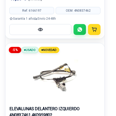
Ref: 6166197
OEM: 4N0837462
Garantía 1 año
Envío 24-48h
-5%
USADO
NOVEDAD
ELEVALUNAS DELANTERO IZQUIERDO
4N0837461 4K0959802