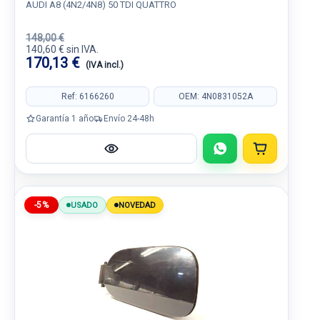
AUDI A8 (4N2/4N8) 50 TDI QUATTRO
148,00 €
140,60 € sin IVA.
170,13 €
(IVA incl.)
Ref: 6166260
OEM: 4N0831052A
Garantía 1 año
Envío 24-48h
-5%
USADO
NOVEDAD