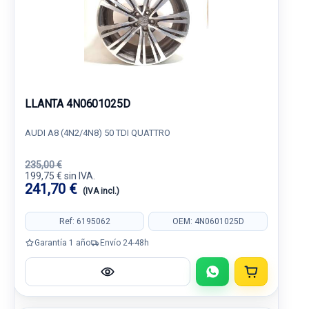
LLANTA 4N0601025D
AUDI A8 (4N2/4N8) 50 TDI QUATTRO
235,00 €
199,75 € sin IVA.
241,70 €
(IVA incl.)
Ref: 6195062
OEM: 4N0601025D
Garantía 1 año
Envío 24-48h