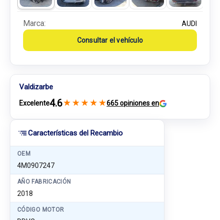
Marca:
AUDI
Consultar el vehículo
Valdizarbe
4.6
★
★
★
★
★
Excelente
665 opiniones en
Características del Recambio
OEM
4M0907247
AÑO FABRICACIÓN
2018
CÓDIGO MOTOR