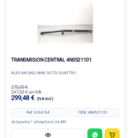
TRANSMISION CENTRAL 4N0521101
AUDI A8 (4N2/4N8) 50 TDI QUATTRO
275,00 €
247,50 € sin IVA.
299,48 €
(IVA incl.)
Ref: 6166154
OEM: 4N0521101
Garantía 1 año
Envío 24-48h