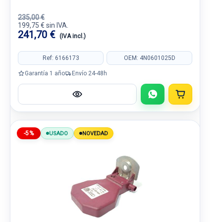
235,00 €
199,75 € sin IVA.
241,70 €
(IVA incl.)
Ref: 6166173
OEM: 4N0601025D
Garantía 1 año
Envío 24-48h
-5%
USADO
NOVEDAD