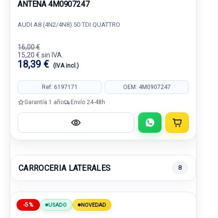
ANTENA 4M0907247
AUDI A8 (4N2/4N8) 50 TDI QUATTRO
16,00 €
15,20 € sin IVA.
18,39 €
(IVA incl.)
Ref: 6197171
OEM: 4M0907247
Garantía 1 año
Envío 24-48h
CARROCERIA LATERALES
8
-5%
USADO
NOVEDAD