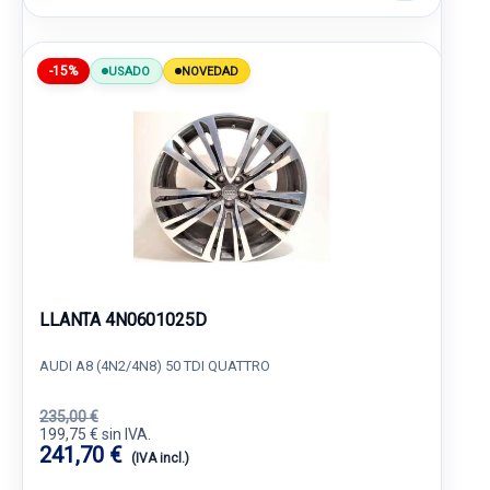
-15%
USADO
NOVEDAD
LLANTA 4N0601025D
AUDI A8 (4N2/4N8) 50 TDI QUATTRO
235,00 €
199,75 € sin IVA.
241,70 €
(IVA incl.)