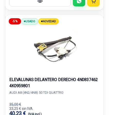
-5%
USADO
NOVEDAD
ELEVALUNAS DELANTERO DERECHO 4N0837462
4K0959801
AUDI A8 (4N2/4N8) 50 TDI QUATTRO
35,00 €
33,25 € sin IVA.
40,23 €
(IVA incl.)