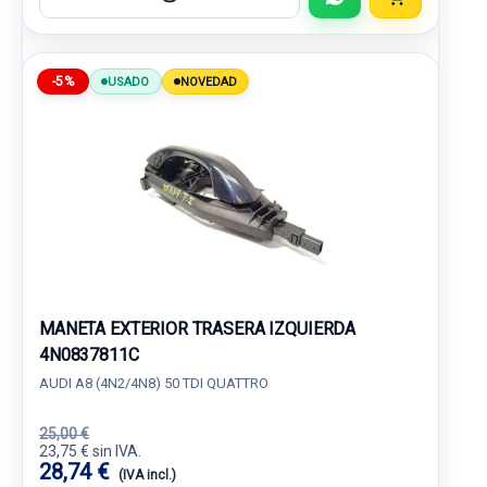
-5%
USADO
NOVEDAD
MANETA EXTERIOR TRASERA IZQUIERDA
4N0837811C
AUDI A8 (4N2/4N8) 50 TDI QUATTRO
25,00 €
23,75 € sin IVA.
28,74 €
(IVA incl.)