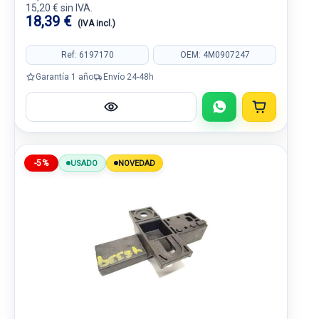
15,20 € sin IVA.
18,39 €
(IVA incl.)
Ref: 6197170
OEM: 4M0907247
Garantía 1 año
Envío 24-48h
-5%
USADO
NOVEDAD