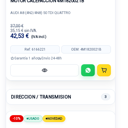
MOTOR CALEFACCION 4M1820021B
AUDI A8 (4N2/4N8) 50 TDI QUATTRO
37,00 €
35,15 € sin IVA.
42,53 €
(IVA incl.)
Ref: 6166221
OEM: 4M1820021B
Garantía 1 año
Envío 24-48h
DIRECCION / TRANSMISION
3
-10%
USADO
NOVEDAD