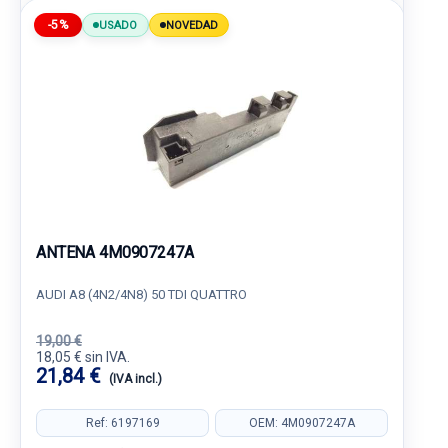
-5%
USADO
NOVEDAD
ANTENA 4M0907247A
AUDI A8 (4N2/4N8) 50 TDI QUATTRO
19,00 €
18,05 € sin IVA.
21,84 €
(IVA incl.)
Ref: 6197169
OEM: 4M0907247A