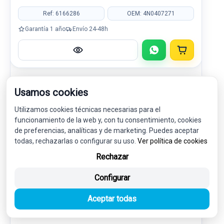
Ref: 6166286
OEM: 4N0407271
Garantía 1 año
Envío 24-48h
-5%
USADO
NOVEDAD
Usamos cookies
Utilizamos cookies técnicas necesarias para el
funcionamiento de la web y, con tu consentimiento, cookies
de preferencias, analíticas y de marketing. Puedes aceptar
todas, rechazarlas o configurar su uso.
Ver política de cookies
Rechazar
Configurar
Aceptar todas
CREMALLERA DIRECCION 4N0501055K
7818177820