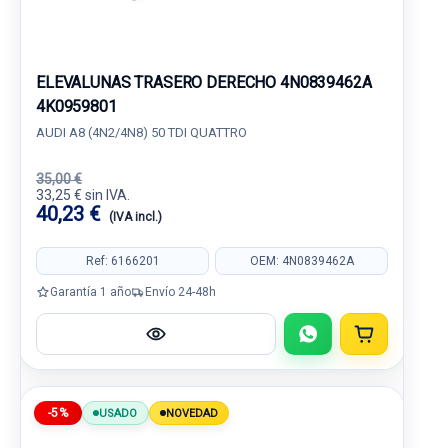
ELEVALUNAS TRASERO DERECHO 4N0839462A
4K0959801
AUDI A8 (4N2/4N8) 50 TDI QUATTRO
35,00 €
33,25 € sin IVA.
40,23 €
(IVA incl.)
Ref: 6166201
OEM: 4N0839462A
Garantía 1 año
Envío 24-48h
-5%
USADO
NOVEDAD