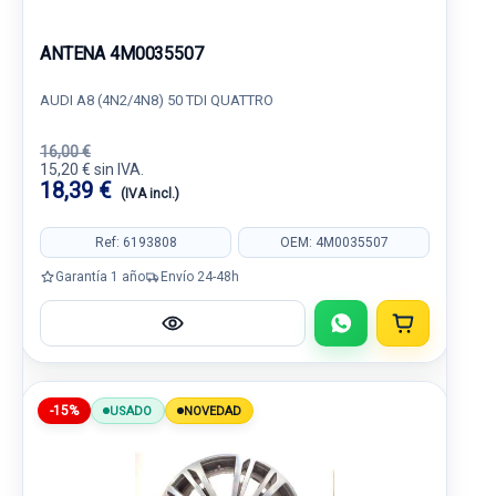
ANTENA 4M0035507
AUDI A8 (4N2/4N8) 50 TDI QUATTRO
16,00 €
15,20 € sin IVA.
18,39 €
(IVA incl.)
Ref: 6193808
OEM: 4M0035507
Garantía 1 año
Envío 24-48h
-15%
USADO
NOVEDAD