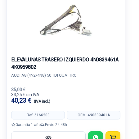
ELEVALUNAS TRASERO IZQUIERDO 4N0839461A
4K0959802
AUDI A8 (4N2/4N8) 50 TDI QUATTRO
35,00 €
33,25 € sin IVA.
40,23 €
(IVA incl.)
Ref: 6166203
OEM: 4N0839461A
Garantía 1 año
Envío 24-48h