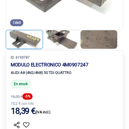
1
de
3
ID:
6193787
MODULO ELECTRONICO 4M0907247
AUDI A8 (4N2/4N8) 50 TDI QUATTRO
En stock
16,00 €
-5%
15.2 €
(sin IVA)
18,39 €
(IVA incl.)