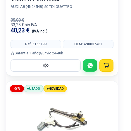
AUDI A8 (4N2/4N8) 50 TDI QUATTRO
35,00 €
33,25 € sin IVA.
40,23 €
(IVA incl.)
Ref: 6166199
OEM: 4N0837461
Garantía 1 año
Envío 24-48h
-5%
USADO
NOVEDAD