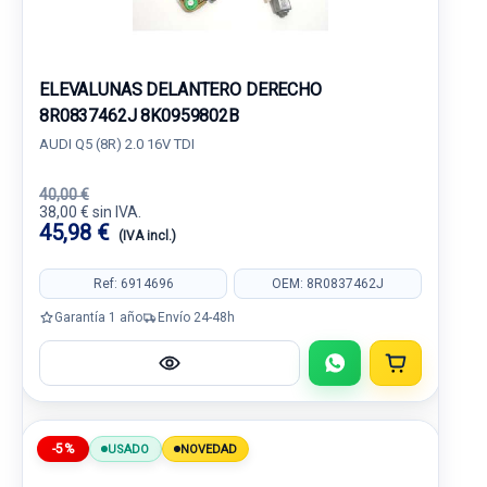
ELEVALUNAS DELANTERO DERECHO
8R0837462J 8K0959802B
AUDI Q5 (8R) 2.0 16V TDI
40,00 €
38,00 € sin IVA.
45,98 €
(IVA incl.)
Ref: 6914696
OEM: 8R0837462J
Garantía 1 año
Envío 24-48h
-5%
USADO
NOVEDAD