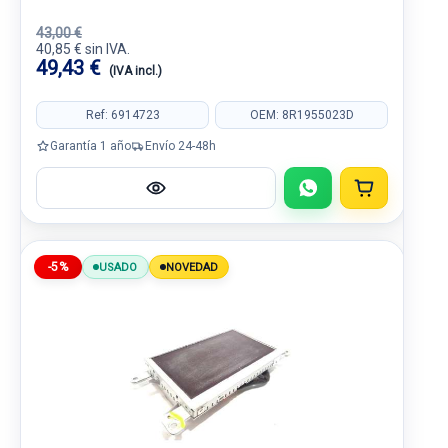
43,00 €
40,85 € sin IVA.
49,43 €
(IVA incl.)
Ref: 6914723
OEM: 8R1955023D
Garantía 1 año
Envío 24-48h
-5%
USADO
NOVEDAD