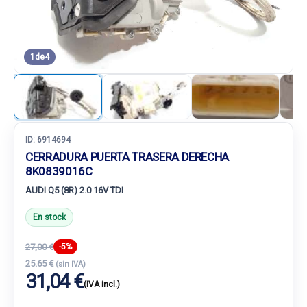
1
de
4
ID:
6914694
CERRADURA PUERTA TRASERA DERECHA
8K0839016C
AUDI Q5 (8R) 2.0 16V TDI
En stock
27,00 €
-5%
25.65 €
(sin IVA)
31,04 €
(IVA incl.)