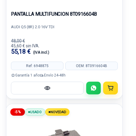
PANTALLA MULTIFUNCION 8T0916604B
AUDI Q5 (8R) 2.0 16V TDI
48,00 €
45,60 € sin IVA.
55,18 €
(IVA incl.)
Ref: 6948875
OEM: 8T0916604B
Garantía 1 año
Envío 24-48h
-5%
USADO
NOVEDAD