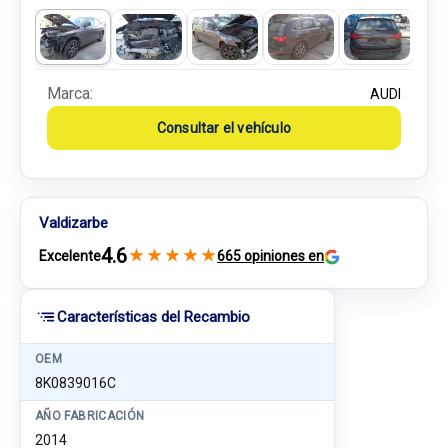
Marca:
AUDI
Consultar el vehículo
Valdizarbe
4.6
★
★
★
★
★
Excelente
665 opiniones en
Características del Recambio
OEM
8K0839016C
AÑO FABRICACIÓN
2014