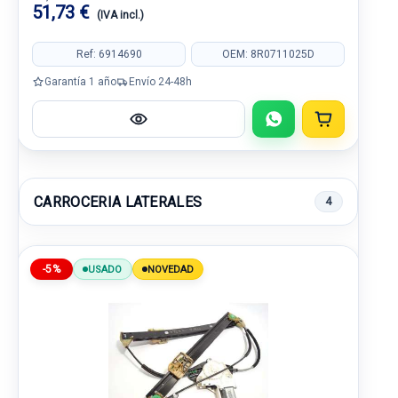
51,73 €
(IVA incl.)
Ref: 6914690
OEM: 8R0711025D
Garantía 1 año
Envío 24-48h
CARROCERIA LATERALES
4
-5%
USADO
NOVEDAD