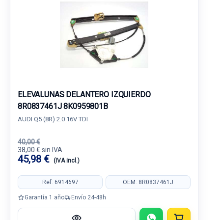
ELEVALUNAS DELANTERO IZQUIERDO
8R0837461J 8K0959801B
AUDI Q5 (8R) 2.0 16V TDI
40,00 €
38,00 € sin IVA.
45,98 €
(IVA incl.)
Ref: 6914697
OEM: 8R0837461J
Garantía 1 año
Envío 24-48h