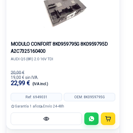
MODULO CONFORT 8K0959795G 8K0959795D
A2C7325160400
AUDI Q5 (8R) 2.0 16V TDI
20,00 €
19,00 € sin IVA.
22,99 €
(IVA incl.)
Ref: 6949031
OEM: 8K0959795G
Garantía 1 año
Envío 24-48h