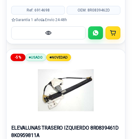
Ref: 6914698
OEM: 8R0839462D
Garantía 1 año
Envío 24-48h
-5%
USADO
NOVEDAD
ELEVALUNAS TRASERO IZQUIERDO 8R0839461D
8K0959811A