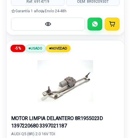
Ref: 6914719
OEM: 8R0920930T
Garantía 1 año
Envío 24-48h
-5%
USADO
NOVEDAD
MOTOR LIMPIA DELANTERO 8R1955023D
1397220680 3397021187
AUDI Q5 (8R) 2.0 16V TDI