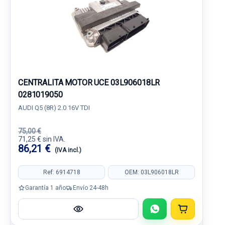
CENTRALITA MOTOR UCE 03L906018LR
0281019050
AUDI Q5 (8R) 2.0 16V TDI
75,00 €
71,25 € sin IVA.
86,21 €
(IVA incl.)
Ref: 6914718
OEM: 03L906018LR
Garantía 1 año
Envío 24-48h