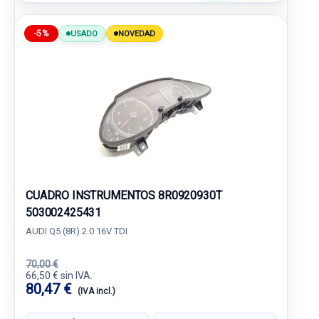
-5%
USADO
NOVEDAD
CUADRO INSTRUMENTOS 8R0920930T
503002425431
AUDI Q5 (8R) 2.0 16V TDI
70,00 €
66,50 € sin IVA.
80,47 €
(IVA incl.)