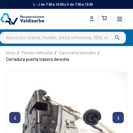
L - J de 7:30 a 16:00 y V de 7:30 a 13:30
Buscar productos
search
Inicio
Piezas vehículos
Carroceria laterales
Cerradura puerta trasera derecha
‹
›