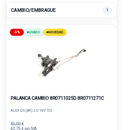
CAMBIO/EMBRAGUE
1
-5%
USADO
NOVEDAD
PALANCA CAMBIO 8R0711025D 8R0711271C
AUDI Q5 (8R) 2.0 16V TDI
45,00 €
42,75 € sin IVA.