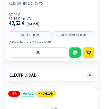
AUDI Q5 (8R) 2.0 16V TDI
37,00 €
35,15 € sin IVA.
42,53 €
(IVA incl.)
Ref: 6914699
OEM: 8R0839461D
Garantía 1 año
Envío 24-48h
ELECTRICIDAD
6
-5%
USADO
NOVEDAD