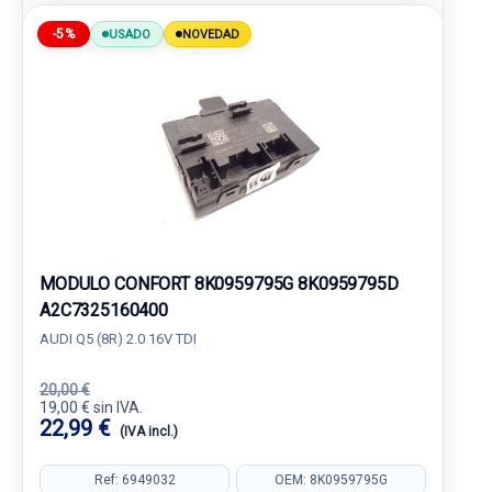
-5%
USADO
NOVEDAD
MODULO CONFORT 8K0959795G 8K0959795D
A2C7325160400
AUDI Q5 (8R) 2.0 16V TDI
20,00 €
19,00 € sin IVA.
22,99 €
(IVA incl.)
Ref: 6949032
OEM: 8K0959795G