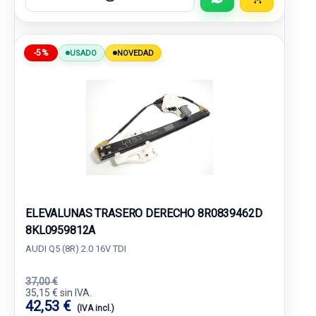
-5%
USADO
NOVEDAD
ELEVALUNAS TRASERO DERECHO 8R0839462D
8KL0959812A
AUDI Q5 (8R) 2.0 16V TDI
37,00 €
35,15 € sin IVA.
42,53 €
(IVA incl.)