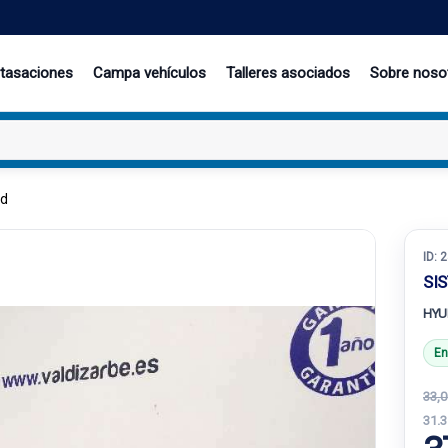
 tasaciones
Campa vehículos
Talleres asociados
Sobre noso
cd
ID:
2
SI
HYU
En
33,0
31.