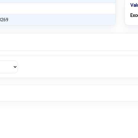
Val
Exc
3269