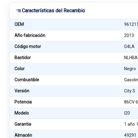
Características del Recambio
OEM
96121
Año fabricación
2013
Código motor
G4LA
Bastidor
NLHBA
Color
Negro
Combustible
Gasoli
Versión
City S
Potencia
86CV 
Modelo
I20
Garantia
1 año
Almacén
49291