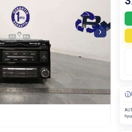
3
›
AUT
hyu