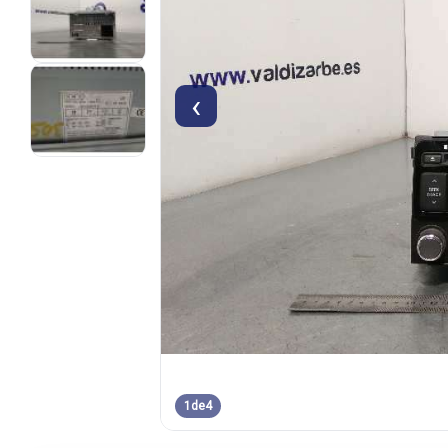
‹
1
de
4