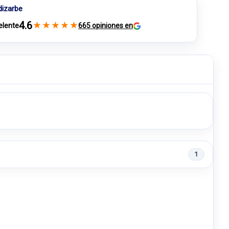
dizarbe
4.6
★
★
★
★
★
elente
665 opiniones en
1