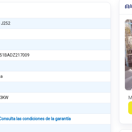
1J252
51BADZ217009
na
M
63KW
Consulta las condiciones de la garantía