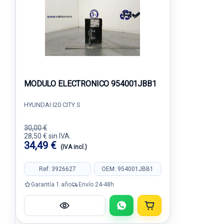
MODULO ELECTRONICO 954001JBB1
HYUNDAI I20 CITY S
30,00 €
28,50 € sin IVA.
34,49 €
(IVA incl.)
Ref: 3926627
OEM: 954001JBB1
Garantía 1 año
Envío 24-48h