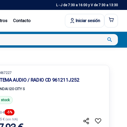
L - J de 7:30 a 16:00 y V de 7:30 a 13:30
tros
Contacto
Iniciar sesión
search
467227
STEMA AUDIO / RADIO CD 961211J252
NDAI I20 CITY S
 stock
0 €
-5%
35 €
(sin IVA)