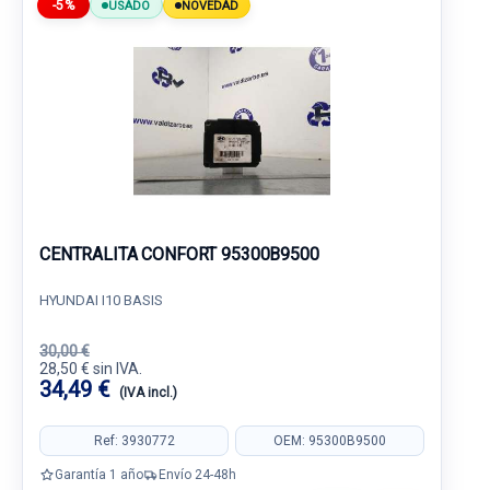
-5%
USADO
NOVEDAD
CENTRALITA CONFORT 95300B9500
HYUNDAI I10 BASIS
30,00 €
28,50 € sin IVA.
34,49 €
(IVA incl.)
Ref: 3930772
OEM: 95300B9500
Garantía 1 año
Envío 24-48h