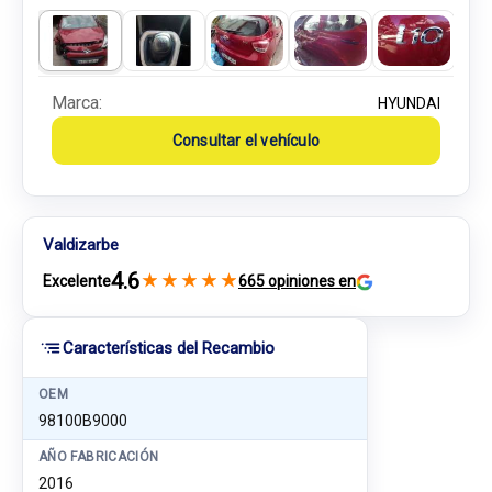
Marca:
HYUNDAI
Consultar el vehículo
Valdizarbe
4.6
★
★
★
★
★
Excelente
665 opiniones en
Características del Recambio
OEM
98100B9000
AÑO FABRICACIÓN
2016