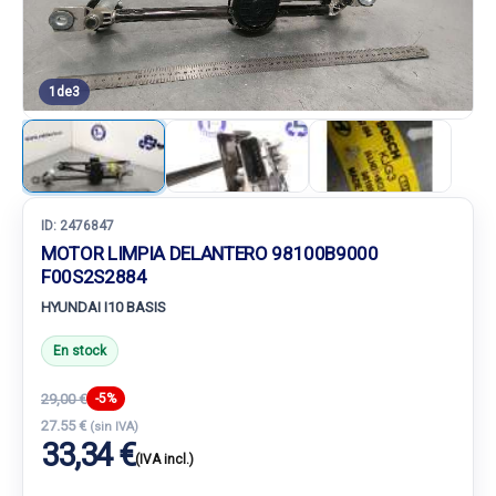
1
de
3
ID:
2476847
MOTOR LIMPIA DELANTERO 98100B9000
F00S2S2884
HYUNDAI I10 BASIS
En stock
29,00 €
-5%
27.55 €
(sin IVA)
33,34 €
(IVA incl.)