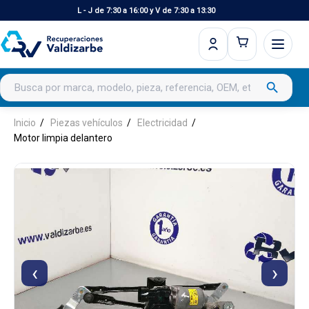
L - J de 7:30 a 16:00 y V de 7:30 a 13:30
Buscar productos
search
Inicio
Piezas vehículos
Electricidad
Motor limpia delantero
‹
›