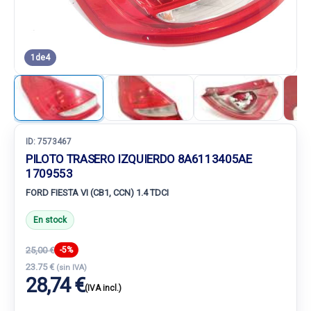
1
de
4
ID:
7573467
PILOTO TRASERO IZQUIERDO 8A6113405AE
1709553
FORD FIESTA VI (CB1, CCN) 1.4 TDCI
En stock
25,00 €
-5%
23.75 €
(sin IVA)
28,74 €
(IVA incl.)