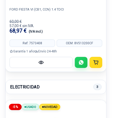
FORD FIESTA VI (CB1, CCN) 1.4 TDCI
60,00 €
57,00 € sin IVA.
68,97 €
(IVA incl.)
Ref: 7573408
OEM: 8V513200CF
Garantía 1 año
Envío 24-48h
ELECTRICIDAD
3
-5%
USADO
NOVEDAD