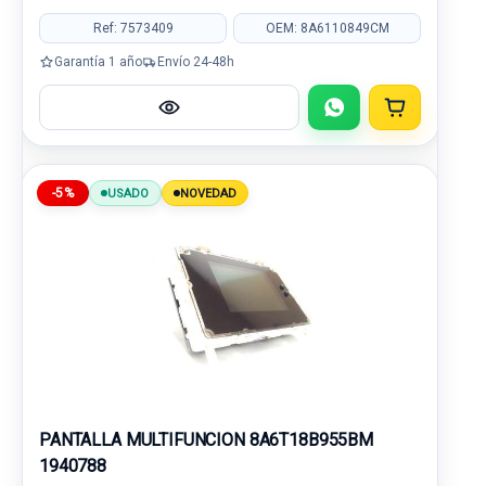
Ref: 7573409
OEM: 8A6110849CM
Garantía 1 año
Envío 24-48h
-5%
USADO
NOVEDAD
PANTALLA MULTIFUNCION 8A6T18B955BM
1940788