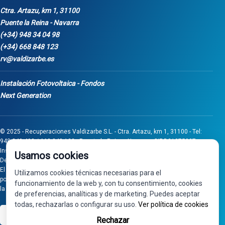
Ctra. Artazu, km 1, 31100
Puente la Reina - Navarra
(+34) 948 34 04 98
(+34) 668 848 123
rv@valdizarbe.es
Instalación Fotovoltaica - Fondos
Next Generation
© 2025 - Recuperaciones Valdizarbe S.L. - Ctra. Artazu, km 1, 31100 - Tel:
948 340 498 / 668 848 123 - Puente la Reina - Navarra - CIF B31275837.
Inscrita en el Registro Mercantil de Navarra, Tomo 32, Folio 75, Hoja 525.
Usamos cookies
Desarrollado por
Seintosoft
El proyecto de inversión "0011-0558-2024-000008" ha sido subvencionado
Utilizamos cookies técnicas necesarias para el
por Gobierno de Navarra al amparo de la convocatoria de 2024 de Ayudas a
funcionamiento de la web y, con tu consentimiento, cookies
la inversión en pymes industriales
de preferencias, analíticas y de marketing. Puedes aceptar
todas, rechazarlas o configurar su uso.
Ver política de cookies
VISA
PayPal
Rechazar