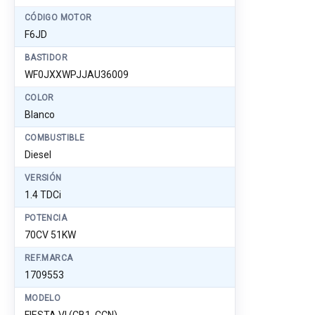
CÓDIGO MOTOR
F6JD
BASTIDOR
WF0JXXWPJJAU36009
COLOR
Blanco
COMBUSTIBLE
Diesel
VERSIÓN
1.4 TDCi
POTENCIA
70CV 51KW
REF.MARCA
1709553
MODELO