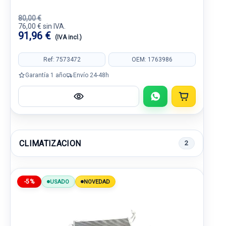
80,00 €
76,00 € sin IVA.
91,96 €
(IVA incl.)
Ref: 7573472
OEM: 1763986
Garantía 1 año
Envío 24-48h
CLIMATIZACION
2
-5%
USADO
NOVEDAD