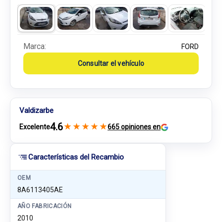
Marca:
FORD
Consultar el vehículo
Valdizarbe
4.6
★
★
★
★
★
Excelente
665 opiniones en
Características del Recambio
OEM
8A6113405AE
AÑO FABRICACIÓN
2010