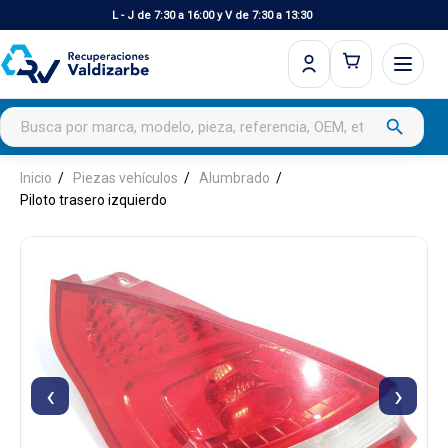
L - J de 7:30 a 16:00 y V de 7:30 a 13:30
Buscar productos
search
Inicio
Piezas vehículos
Alumbrado
Piloto trasero izquierdo
‹
›