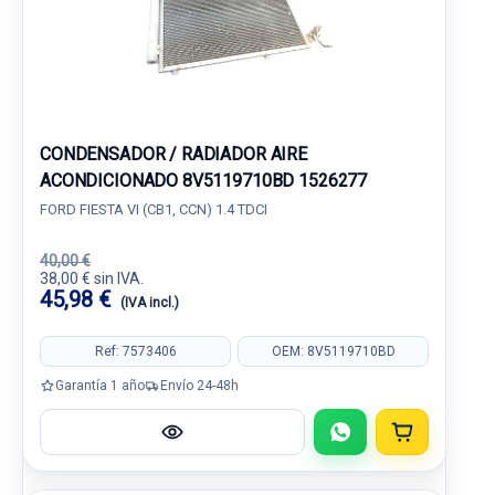
CONDENSADOR / RADIADOR AIRE
ACONDICIONADO 8V5119710BD 1526277
FORD FIESTA VI (CB1, CCN) 1.4 TDCI
40,00 €
38,00 € sin IVA.
45,98 €
(IVA incl.)
Ref: 7573406
OEM: 8V5119710BD
Garantía 1 año
Envío 24-48h