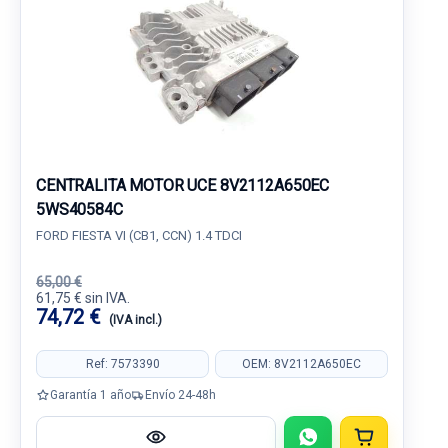
CENTRALITA MOTOR UCE 8V2112A650EC
5WS40584C
FORD FIESTA VI (CB1, CCN) 1.4 TDCI
65,00 €
61,75 € sin IVA.
74,72 €
(IVA incl.)
Ref: 7573390
OEM: 8V2112A650EC
Garantía 1 año
Envío 24-48h