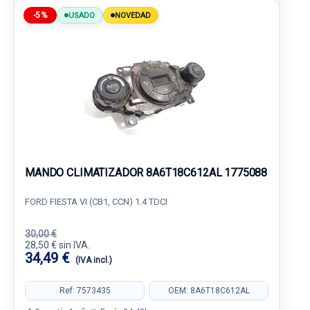
-5%
USADO
NOVEDAD
MANDO CLIMATIZADOR 8A6T18C612AL 1775088
FORD FIESTA VI (CB1, CCN) 1.4 TDCI
30,00 €
28,50 € sin IVA.
34,49 €
(IVA incl.)
Ref: 7573435
OEM: 8A6T18C612AL