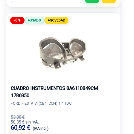
-5%
USADO
NOVEDAD
CUADRO INSTRUMENTOS 8A6110849CM
1786850
FORD FIESTA VI (CB1, CCN) 1.4 TDCI
53,00 €
50,35 € sin IVA.
60,92 €
(IVA incl.)