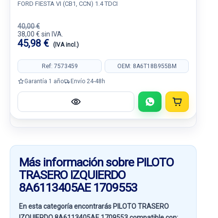
FORD FIESTA VI (CB1, CCN) 1.4 TDCI
40,00 €
38,00 € sin IVA.
45,98 €
(IVA incl.)
Ref: 7573459
OEM: 8A6T18B955BM
Garantía 1 año
Envío 24-48h
Más información sobre PILOTO
TRASERO IZQUIERDO
8A6113405AE 1709553
En esta categoría encontrarás PILOTO TRASERO
IZQUIERDO 8A6113405AE 1709553 compatible con: