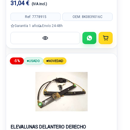
31,04 €
(IVA incl.)
Ref: 7778915
OEM: 8K0839016C
Garantía 1 año
Envío 24-48h
-5%
USADO
NOVEDAD
ELEVALUNAS DELANTERO DERECHO