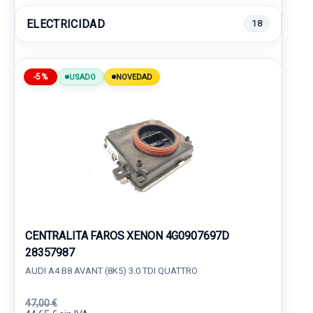
ELECTRICIDAD
18
-5%
USADO
NOVEDAD
CENTRALITA FAROS XENON 4G0907697D
28357987
AUDI A4 B8 AVANT (8K5) 3.0 TDI QUATTRO
47,00 €