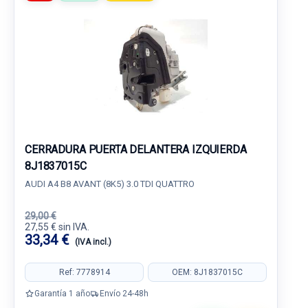
CERRADURA PUERTA DELANTERA IZQUIERDA
8J1837015C
AUDI A4 B8 AVANT (8K5) 3.0 TDI QUATTRO
29,00 €
27,55 € sin IVA.
33,34 €
(IVA incl.)
Ref: 7778914
OEM: 8J1837015C
Garantía 1 año
Envío 24-48h