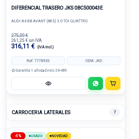
DIFERENCIAL TRASERO JKS 0BC500043E
AUDI A4 B8 AVANT (8K5) 3.0 TDI QUATTRO
275,00 €
261,25 € sin IVA.
316,11 €
(IVA incl.)
Ref: 7778930
OEM: JKS
Garantía 1 año
Envío 24-48h
CARROCERIA LATERALES
7
-5%
USADO
NOVEDAD