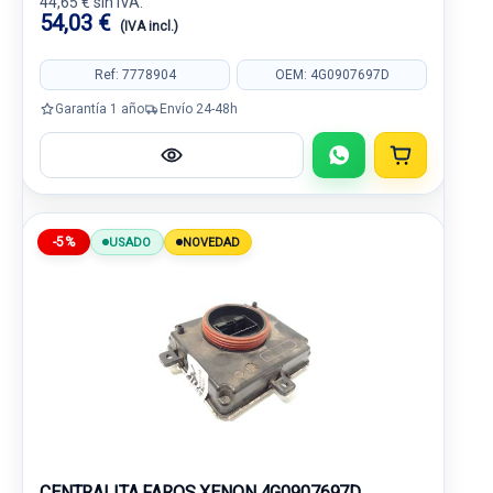
44,65 € sin IVA.
54,03 €
(IVA incl.)
Ref: 7778904
OEM: 4G0907697D
Garantía 1 año
Envío 24-48h
-5%
USADO
NOVEDAD
CENTRALITA FAROS XENON 4G0907697D