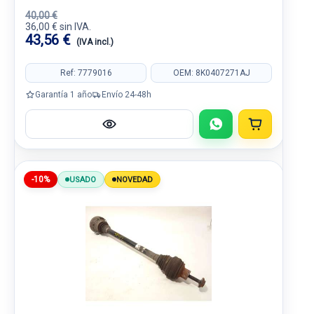
40,00 €
36,00 € sin IVA.
43,56 €
(IVA incl.)
Ref: 7779016
OEM: 8K0407271AJ
Garantía 1 año
Envío 24-48h
-10%
USADO
NOVEDAD