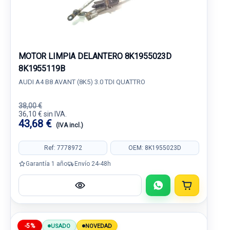
MOTOR LIMPIA DELANTERO 8K1955023D
8K1955119B
AUDI A4 B8 AVANT (8K5) 3.0 TDI QUATTRO
38,00 €
36,10 € sin IVA.
43,68 €
(IVA incl.)
Ref: 7778972
OEM: 8K1955023D
Garantía 1 año
Envío 24-48h
-5%
USADO
NOVEDAD