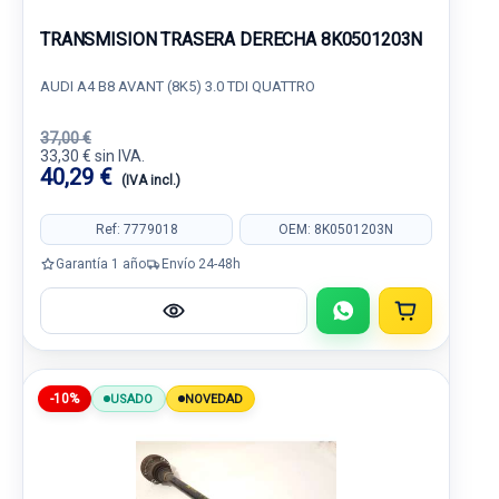
TRANSMISION TRASERA DERECHA 8K0501203N
AUDI A4 B8 AVANT (8K5) 3.0 TDI QUATTRO
37,00 €
33,30 € sin IVA.
40,29 €
(IVA incl.)
Ref: 7779018
OEM: 8K0501203N
Garantía 1 año
Envío 24-48h
-10%
USADO
NOVEDAD