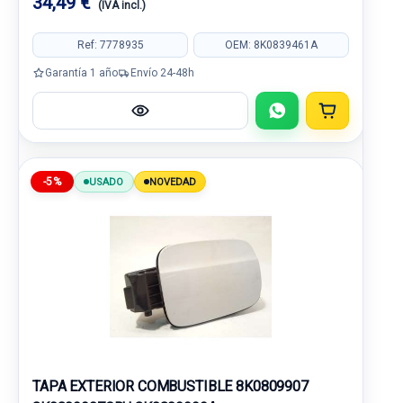
34,49 €
(IVA incl.)
Ref: 7778935
OEM: 8K0839461A
Garantía 1 año
Envío 24-48h
-5%
USADO
NOVEDAD
TAPA EXTERIOR COMBUSTIBLE 8K0809907