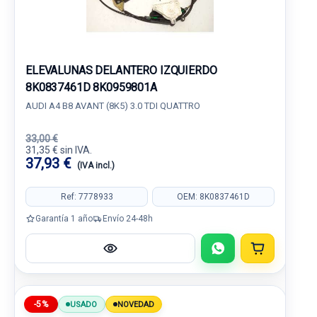
ELEVALUNAS DELANTERO IZQUIERDO
8K0837461D 8K0959801A
AUDI A4 B8 AVANT (8K5) 3.0 TDI QUATTRO
33,00 €
31,35 € sin IVA.
37,93 €
(IVA incl.)
Ref: 7778933
OEM: 8K0837461D
Garantía 1 año
Envío 24-48h
-5%
USADO
NOVEDAD