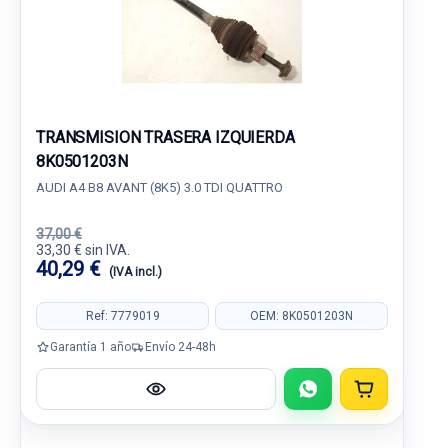
TRANSMISION TRASERA IZQUIERDA
8K0501203N
AUDI A4 B8 AVANT (8K5) 3.0 TDI QUATTRO
37,00 €
33,30 € sin IVA.
40,29 €
(IVA incl.)
Ref: 7779019
OEM: 8K0501203N
Garantía 1 año
Envío 24-48h