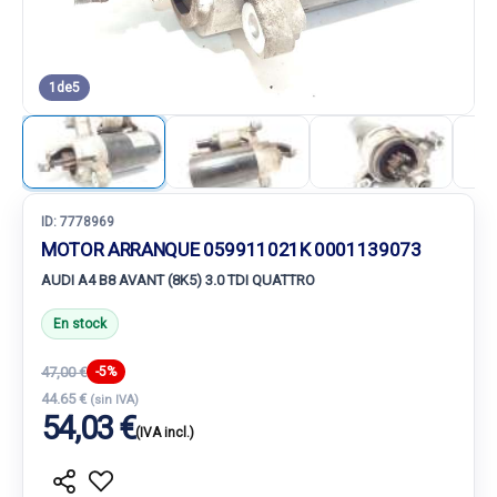
1
de
5
ID:
7778969
MOTOR ARRANQUE 059911021K 0001139073
AUDI A4 B8 AVANT (8K5) 3.0 TDI QUATTRO
En stock
47,00 €
-5%
44.65 €
(sin IVA)
54,03 €
(IVA incl.)