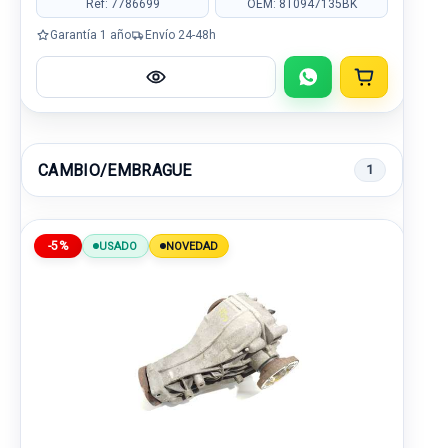
Ref: 7786699
OEM: 8T0947135BK
Garantía 1 año
Envío 24-48h
CAMBIO/EMBRAGUE
1
-5%
USADO
NOVEDAD