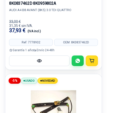
8K0837462D 8K0959802A
AUDI A4 B8 AVANT (8K5) 3.0 TDI QUATTRO
33,00 €
31,35 € sin IVA.
37,93 €
(IVA incl.)
Ref: 7778932
OEM: 8K0837462D
Garantía 1 año
Envío 24-48h
-5%
USADO
NOVEDAD