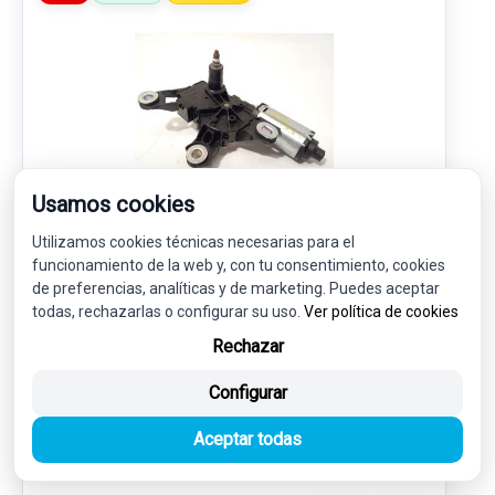
Usamos cookies
MOTOR LIMPIA TRASERO 4F9955711E
Utilizamos cookies técnicas necesarias para el
funcionamiento de la web y, con tu consentimiento, cookies
W000001758
de preferencias, analíticas y de marketing. Puedes aceptar
AUDI A4 B8 AVANT (8K5) 3.0 TDI QUATTRO
todas, rechazarlas o configurar su uso.
Ver política de cookies
Rechazar
37,00 €
35,15 € sin IVA.
42,53 €
Configurar
(IVA incl.)
Aceptar todas
Ref: 7778973
OEM: 4F9955711E
Garantía 1 año
Envío 24-48h