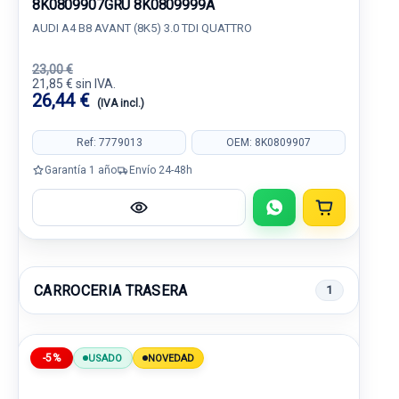
8K0809907GRU 8K0809999A
AUDI A4 B8 AVANT (8K5) 3.0 TDI QUATTRO
23,00 €
21,85 € sin IVA.
26,44 €
(IVA incl.)
Ref: 7779013
OEM: 8K0809907
Garantía 1 año
Envío 24-48h
CARROCERIA TRASERA
1
-5%
USADO
NOVEDAD