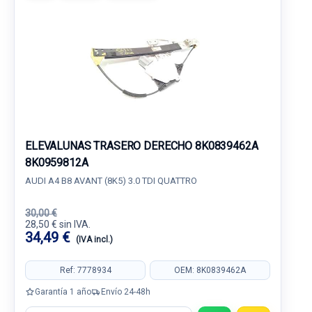
ELEVALUNAS TRASERO DERECHO 8K0839462A
8K0959812A
AUDI A4 B8 AVANT (8K5) 3.0 TDI QUATTRO
30,00 €
28,50 € sin IVA.
34,49 €
(IVA incl.)
Ref: 7778934
OEM: 8K0839462A
Garantía 1 año
Envío 24-48h