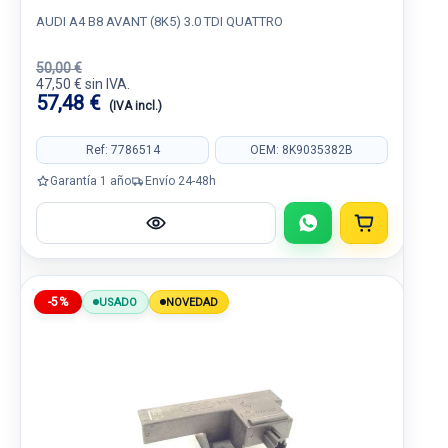
AUDI A4 B8 AVANT (8K5) 3.0 TDI QUATTRO
50,00 €
47,50 € sin IVA.
57,48 €
(IVA incl.)
Ref: 7786514
OEM: 8K9035382B
Garantía 1 año
Envío 24-48h
-5%
USADO
NOVEDAD