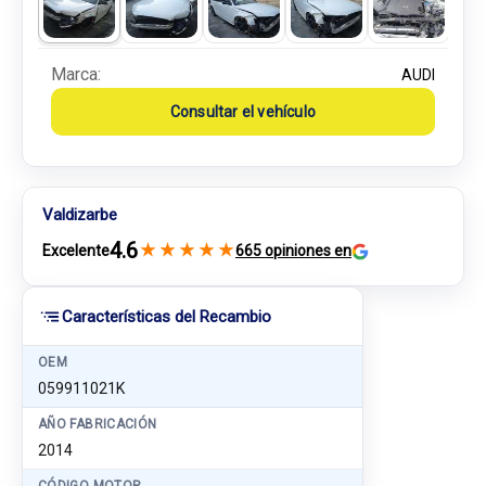
Marca:
AUDI
Consultar el vehículo
Valdizarbe
4.6
★
★
★
★
★
Excelente
665 opiniones en
Características del Recambio
OEM
059911021K
AÑO FABRICACIÓN
2014