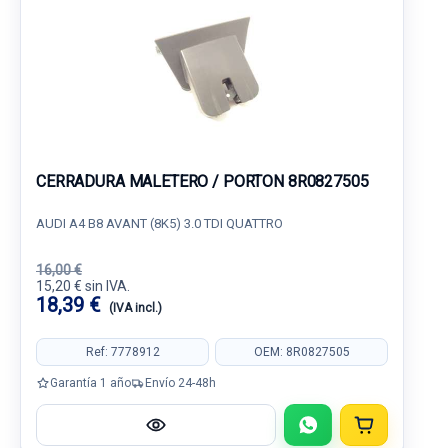
CERRADURA MALETERO / PORTON 8R0827505
AUDI A4 B8 AVANT (8K5) 3.0 TDI QUATTRO
16,00 €
15,20 € sin IVA.
18,39 €
(IVA incl.)
Ref: 7778912
OEM: 8R0827505
Garantía 1 año
Envío 24-48h