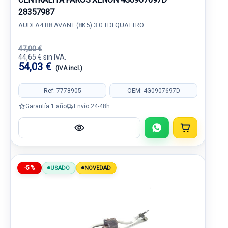
28357987
AUDI A4 B8 AVANT (8K5) 3.0 TDI QUATTRO
47,00 €
44,65 € sin IVA.
54,03 €
(IVA incl.)
Ref: 7778905
OEM: 4G0907697D
Garantía 1 año
Envío 24-48h
-5%
USADO
NOVEDAD