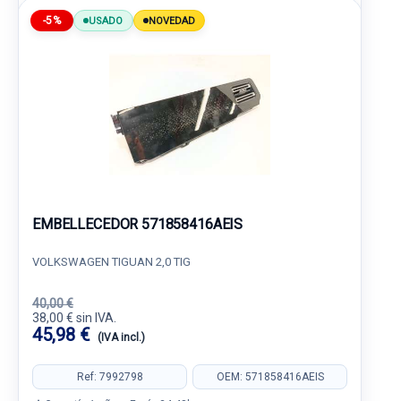
-5%
USADO
NOVEDAD
EMBELLECEDOR 571858416AEIS
VOLKSWAGEN TIGUAN 2,0 TIG
40,00 €
38,00 € sin IVA.
45,98 €
(IVA incl.)
Ref: 7992798
OEM: 571858416AEIS