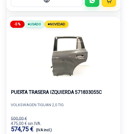
-5%
USADO
NOVEDAD
PUERTA TRASERA IZQUIERDA 571833055C
VOLKSWAGEN TIGUAN 2,0 TIG
500,00 €
475,00 € sin IVA.
574,75 €
(IVA incl.)