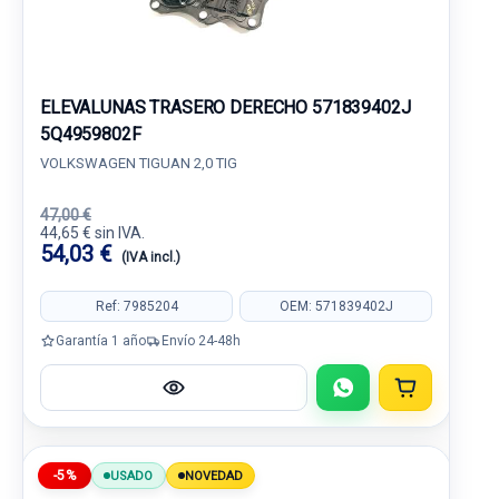
ELEVALUNAS TRASERO DERECHO 571839402J
5Q4959802F
VOLKSWAGEN TIGUAN 2,0 TIG
47,00 €
44,65 € sin IVA.
54,03 €
(IVA incl.)
Ref: 7985204
OEM: 571839402J
Garantía 1 año
Envío 24-48h
-5%
USADO
NOVEDAD