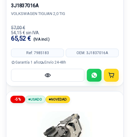
3J1837016A
VOLKSWAGEN TIGUAN 2,0 TIG
57,00 €
54,15 € sin IVA.
65,52 €
(IVA incl.)
Ref: 7985183
OEM: 3J1837016A
Garantía 1 año
Envío 24-48h
-5%
USADO
NOVEDAD