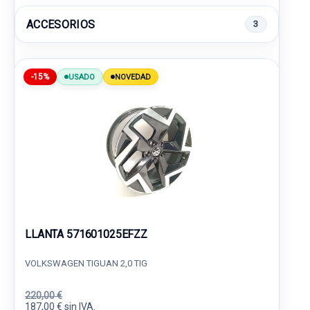
ACCESORIOS
3
-15%
USADO
NOVEDAD
LLANTA 571601025EFZZ
VOLKSWAGEN TIGUAN 2,0 TIG
220,00 €
187,00 € sin IVA.