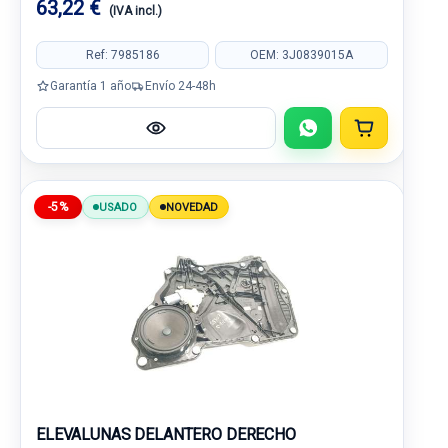
63,22 €
(IVA incl.)
Ref: 7985186
OEM: 3J0839015A
Garantía 1 año
Envío 24-48h
-5%
USADO
NOVEDAD
ELEVALUNAS DELANTERO DERECHO