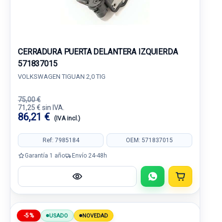
CERRADURA PUERTA DELANTERA IZQUIERDA
571837015
VOLKSWAGEN TIGUAN 2,0 TIG
75,00 €
71,25 € sin IVA.
86,21 €
(IVA incl.)
Ref: 7985184
OEM: 571837015
Garantía 1 año
Envío 24-48h
-5%
USADO
NOVEDAD