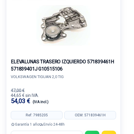
ELEVALUNAS TRASERO IZQUIERDO 571839461H
571839401J G10515106
VOLKSWAGEN TIGUAN 2,0 TIG
47,00 €
44,65 € sin IVA.
54,03 €
(IVA incl.)
Ref: 7985205
OEM: 571839461H
Garantía 1 año
Envío 24-48h