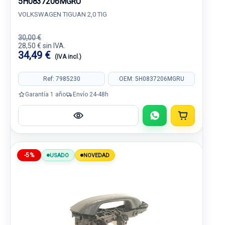
5H0837206MGRU
VOLKSWAGEN TIGUAN 2,0 TIG
30,00 €
28,50 € sin IVA.
34,49 €
(IVA incl.)
Ref: 7985230
OEM: 5H0837206MGRU
Garantía 1 año
Envío 24-48h
-5%
USADO
NOVEDAD