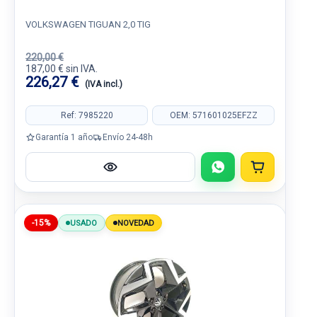
VOLKSWAGEN TIGUAN 2,0 TIG
220,00 €
187,00 € sin IVA.
226,27 €
(IVA incl.)
Ref: 7985220
OEM: 571601025EFZZ
Garantía 1 año
Envío 24-48h
-15%
USADO
NOVEDAD