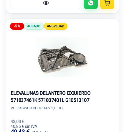
-5%
USADO
NOVEDAD
ELEVALUNAS DELANTERO IZQUIERDO
571837461K 571837401L G10513107
VOLKSWAGEN TIGUAN 2,0 TIG
43,00 €
40,85 € sin IVA.