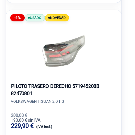
-5%
USADO
NOVEDAD
PILOTO TRASERO DERECHO 571945208B
82470801
VOLKSWAGEN TIGUAN 2,0 TIG
200,00 €
190,00 € sin IVA.
229,90 €
(IVA incl.)