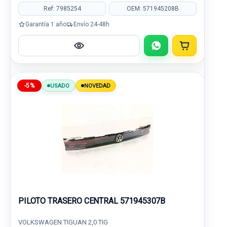
Ref: 7985254
OEM: 571945208B
Garantía 1 año
Envío 24-48h
-5%
USADO
NOVEDAD
PILOTO TRASERO CENTRAL 571945307B
VOLKSWAGEN TIGUAN 2,0 TIG