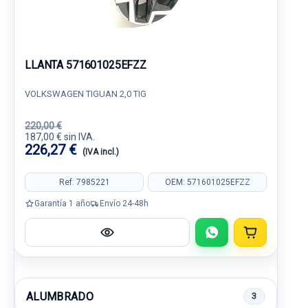
LLANTA 571601025EFZZ
VOLKSWAGEN TIGUAN 2,0 TIG
220,00 €
187,00 € sin IVA.
226,27 €
(IVA incl.)
Ref: 7985221
OEM: 571601025EFZZ
Garantía 1 año
Envío 24-48h
ALUMBRADO
3