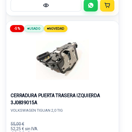
-5%
USADO
NOVEDAD
CERRADURA PUERTA TRASERA IZQUIERDA
3J0839015A
VOLKSWAGEN TIGUAN 2,0 TIG
55,00 €
52,25 € sin IVA.