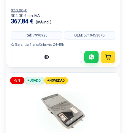
320,00 €
304,00 € sin IVA.
367,84 €
(IVA incl.)
Ref: 7990923
OEM: 571945307B
Garantía 1 año
Envío 24-48h
-5%
USADO
NOVEDAD