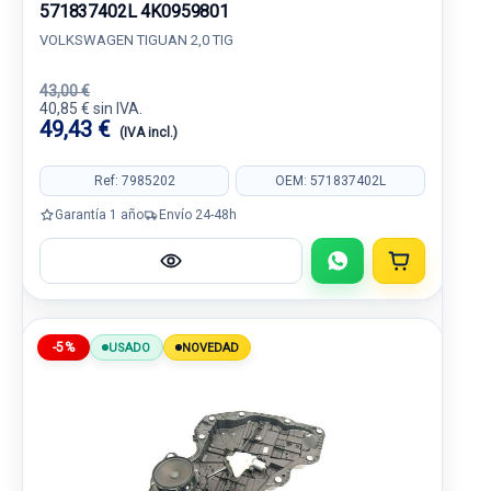
571837402L 4K0959801
VOLKSWAGEN TIGUAN 2,0 TIG
43,00 €
40,85 € sin IVA.
49,43 €
(IVA incl.)
Ref: 7985202
OEM: 571837402L
Garantía 1 año
Envío 24-48h
-5%
USADO
NOVEDAD