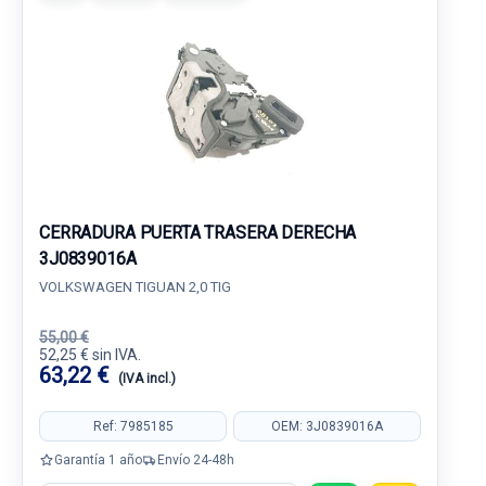
CERRADURA PUERTA TRASERA DERECHA
3J0839016A
VOLKSWAGEN TIGUAN 2,0 TIG
55,00 €
52,25 € sin IVA.
63,22 €
(IVA incl.)
Ref: 7985185
OEM: 3J0839016A
Garantía 1 año
Envío 24-48h