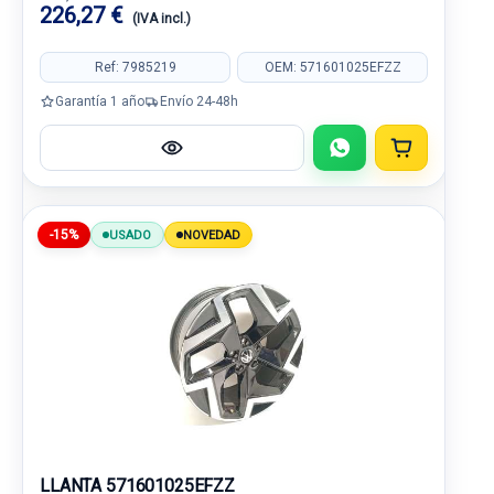
226,27 €
(IVA incl.)
Ref: 7985219
OEM: 571601025EFZZ
Garantía 1 año
Envío 24-48h
-15%
USADO
NOVEDAD
LLANTA 571601025EFZZ