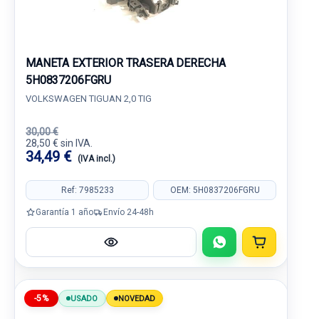
MANETA EXTERIOR TRASERA DERECHA
5H0837206FGRU
VOLKSWAGEN TIGUAN 2,0 TIG
30,00 €
28,50 € sin IVA.
34,49 €
(IVA incl.)
Ref: 7985233
OEM: 5H0837206FGRU
Garantía 1 año
Envío 24-48h
-5%
USADO
NOVEDAD