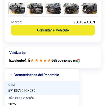
Marca:
VOLKSWAGEN
Consultar el vehículo
Valdizarbe
4.6
★
★
★
★
★
Excelente
665 opiniones en
Características del Recambio
OEM
571857507CN9B9
AÑO FABRICACIÓN
2025