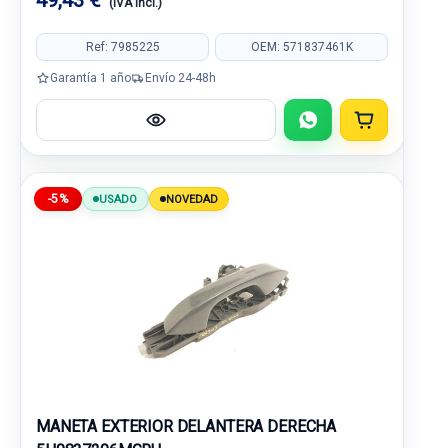
49,43 €
(IVA incl.)
Ref: 7985225
OEM: 571837461K
Garantía 1 año
Envío 24-48h
-5%
USADO
NOVEDAD
MANETA EXTERIOR DELANTERA DERECHA