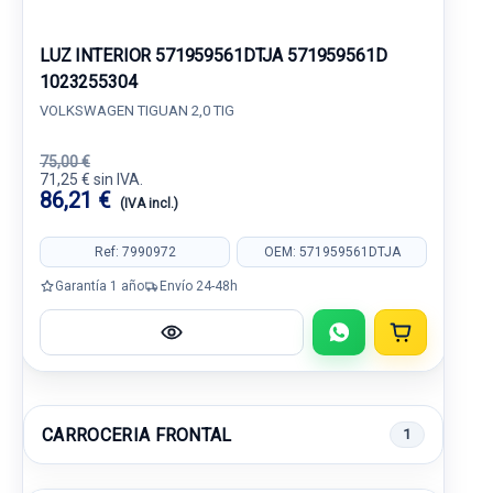
LUZ INTERIOR 571959561DTJA 571959561D
1023255304
VOLKSWAGEN TIGUAN 2,0 TIG
75,00 €
71,25 € sin IVA.
86,21 €
(IVA incl.)
Ref: 7990972
OEM: 571959561DTJA
Garantía 1 año
Envío 24-48h
CARROCERIA FRONTAL
1