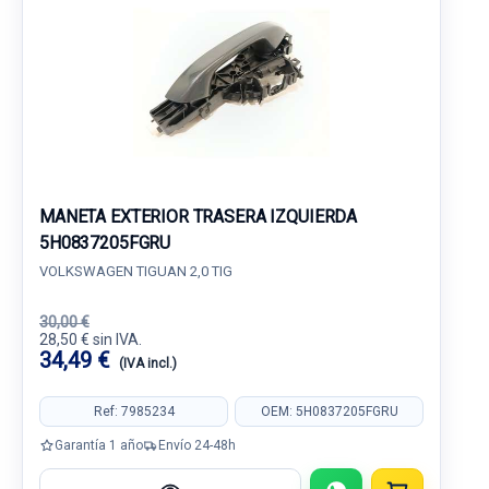
MANETA EXTERIOR TRASERA IZQUIERDA
5H0837205FGRU
VOLKSWAGEN TIGUAN 2,0 TIG
30,00 €
28,50 € sin IVA.
34,49 €
(IVA incl.)
Ref: 7985234
OEM: 5H0837205FGRU
Garantía 1 año
Envío 24-48h