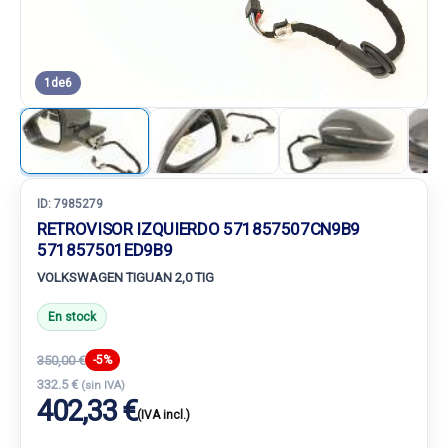
1
de
6
ID:
7985279
RETROVISOR IZQUIERDO 571857507CN9B9
571857501ED9B9
VOLKSWAGEN TIGUAN 2,0 TIG
En stock
350,00 €
-5%
332.5 €
(sin IVA)
402,33 €
(IVA incl.)