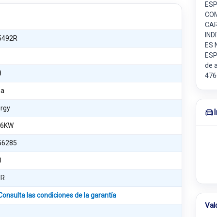
ESP
COM
CAR
IND
5492R
ES 
ESP
de 
8
476
na
ergy
66KW
56285
3
UR
Consulta las condiciones de la garantía
Val