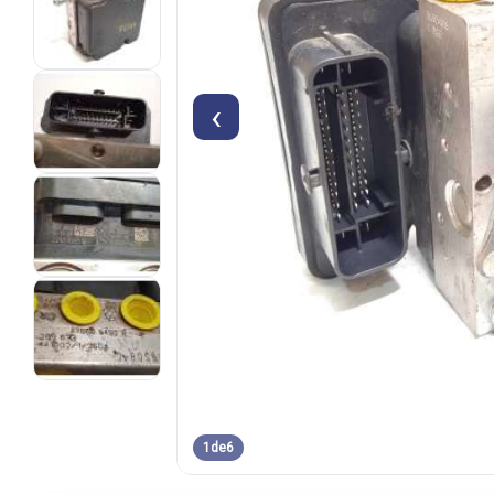
‹
1
de
6