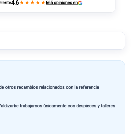
4.6
★
★
★
★
★
elente
665 opiniones en
 otros recambios relacionados con la referencia
aldizarbe
trabajamos únicamente con despieces y talleres