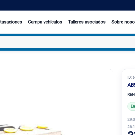
 tasaciones
Campa vehículos
Talleres asociados
Sobre noso
ID:
6
AB
REN
En
29,0
26.1