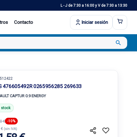
L - J de 7:30 a 16:00 y V de 7:30 a 13:30
tros
Contacto
Iniciar sesión
search
512422
S 476605492R 0265956285 269633
AULT CAPTUR 0.9 ENERGY
 stock
0 €
-10%
 €
(sin IVA)