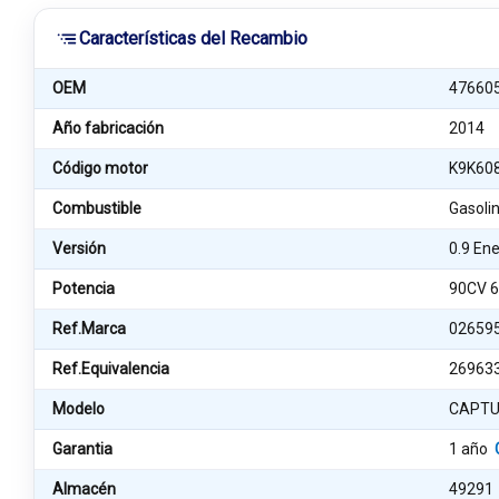
Características del Recambio
OEM
47660
Año fabricación
2014
Código motor
K9K60
Combustible
Gasoli
Versión
0.9 En
Potencia
90CV 
Ref.Marca
02659
Ref.Equivalencia
26963
Modelo
CAPT
Garantia
1 año
Almacén
49291