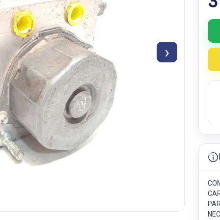
3
›
COM
CAR
PAR
NEC