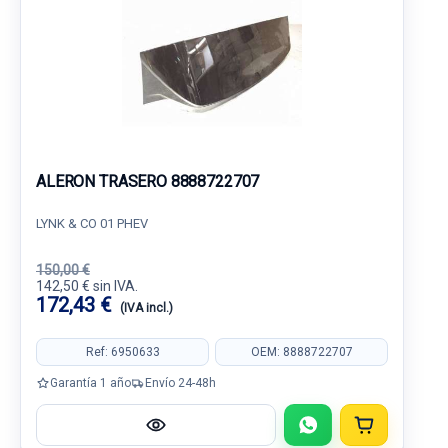
ALERON TRASERO 8888722707
LYNK & CO 01 PHEV
150,00 €
142,50 € sin IVA.
172,43 €
(IVA incl.)
Ref: 6950633
OEM: 8888722707
Garantía 1 año
Envío 24-48h