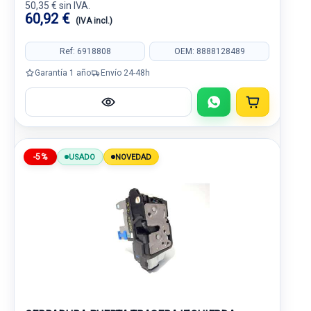
50,35 € sin IVA.
60,92 €
(IVA incl.)
Ref: 6918808
OEM: 8888128489
Garantía 1 año
Envío 24-48h
-5%
USADO
NOVEDAD