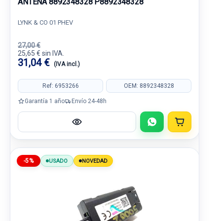
ANTENA 8892348328 P8892348328
LYNK & CO 01 PHEV
27,00 €
25,65 € sin IVA.
31,04 €
(IVA incl.)
Ref: 6953266
OEM: 8892348328
Garantía 1 año
Envío 24-48h
-5%
USADO
NOVEDAD