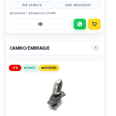
Ref: 6948274
OEM: 8892200051
Garantía 1 año
Envío 24-48h
CAMBIO/EMBRAGUE
1
-5%
USADO
NOVEDAD