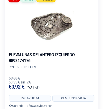
ELEVALUNAS DELANTERO IZQUIERDO
8893474176
LYNK & CO 01 PHEV
53,00 €
50,35 € sin IVA.
60,92 €
(IVA incl.)
Ref: 6918844
OEM: 8893474176
Garantía 1 año
Envío 24-48h