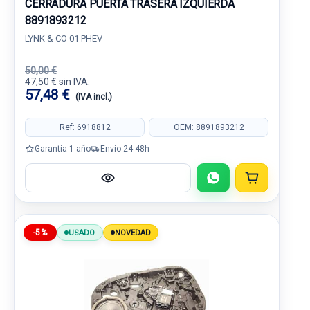
CERRADURA PUERTA TRASERA IZQUIERDA
8891893212
LYNK & CO 01 PHEV
50,00 €
47,50 € sin IVA.
57,48 €
(IVA incl.)
Ref: 6918812
OEM: 8891893212
Garantía 1 año
Envío 24-48h
-5%
USADO
NOVEDAD