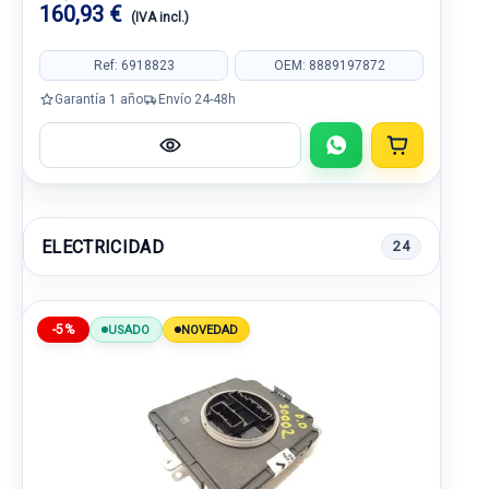
160,93 €
(IVA incl.)
Ref: 6918823
OEM: 8889197872
Garantía 1 año
Envío 24-48h
ELECTRICIDAD
24
-5%
USADO
NOVEDAD