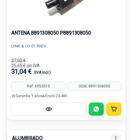
ANTENA 8891308050 P8891308050
LYNK & CO 01 PHEV
27,00 €
25,65 € sin IVA.
31,04 €
(IVA incl.)
Ref: 6953515
OEM: 8891308050
Garantía 1 año
Envío 24-48h
ALUMBRADO
1