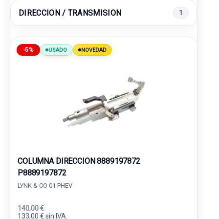
DIRECCION / TRANSMISION
1
-5%
USADO
NOVEDAD
COLUMNA DIRECCION 8889197872
P8889197872
LYNK & CO 01 PHEV
140,00 €
133,00 € sin IVA.