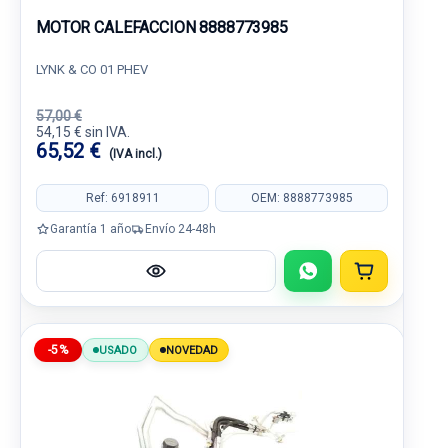
MOTOR CALEFACCION 8888773985
LYNK & CO 01 PHEV
57,00 €
54,15 € sin IVA.
65,52 €
(IVA incl.)
Ref: 6918911
OEM: 8888773985
Garantía 1 año
Envío 24-48h
-5%
USADO
NOVEDAD