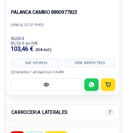
PALANCA CAMBIO 8890977823
LYNK & CO 01 PHEV
90,00 €
85,50 € sin IVA.
103,46 €
(IVA incl.)
Ref: 6918916
OEM: 8890977823
Garantía 1 año
Envío 24-48h
CARROCERIA LATERALES
7