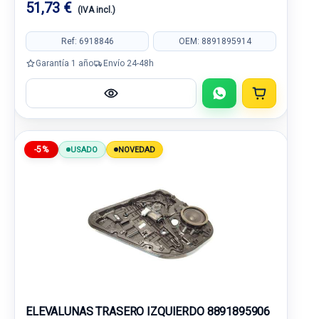
51,73 €
(IVA incl.)
Ref: 6918846
OEM: 8891895914
Garantía 1 año
Envío 24-48h
-5%
USADO
NOVEDAD
ELEVALUNAS TRASERO IZQUIERDO 8891895906