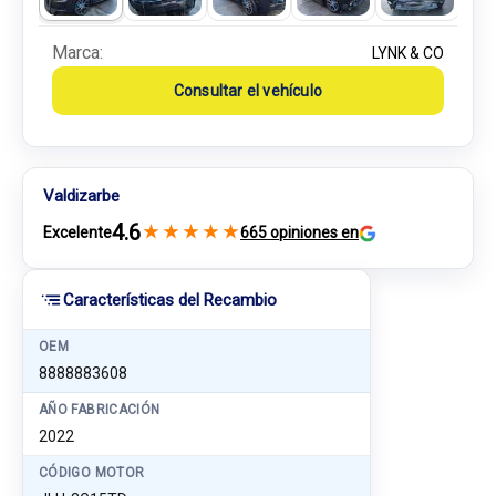
Marca:
LYNK & CO
Consultar el vehículo
Valdizarbe
4.6
★
★
★
★
★
Excelente
665 opiniones en
Características del Recambio
OEM
8888883608
AÑO FABRICACIÓN
2022
CÓDIGO MOTOR