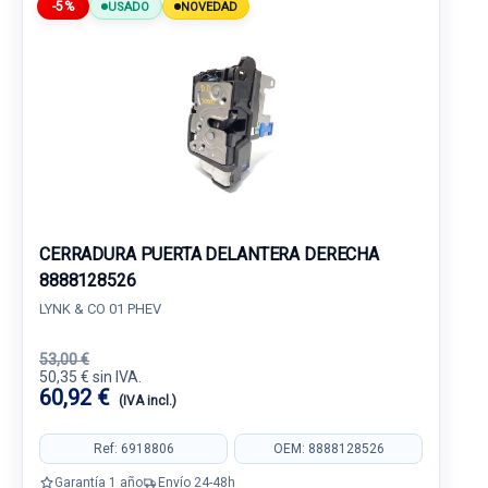
-5%
USADO
NOVEDAD
CERRADURA PUERTA DELANTERA DERECHA
8888128526
LYNK & CO 01 PHEV
53,00 €
50,35 € sin IVA.
60,92 €
(IVA incl.)
Ref: 6918806
OEM: 8888128526
Garantía 1 año
Envío 24-48h