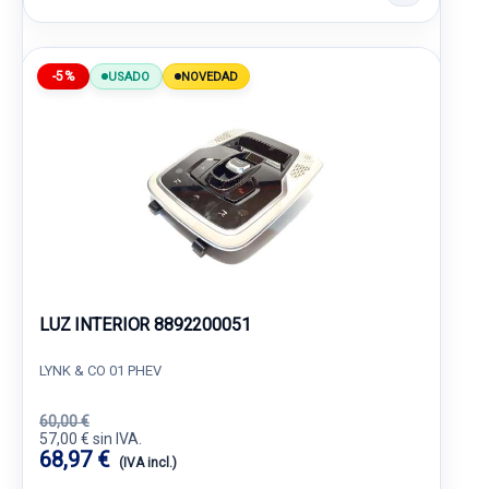
-5%
USADO
NOVEDAD
LUZ INTERIOR 8892200051
LYNK & CO 01 PHEV
60,00 €
57,00 € sin IVA.
68,97 €
(IVA incl.)