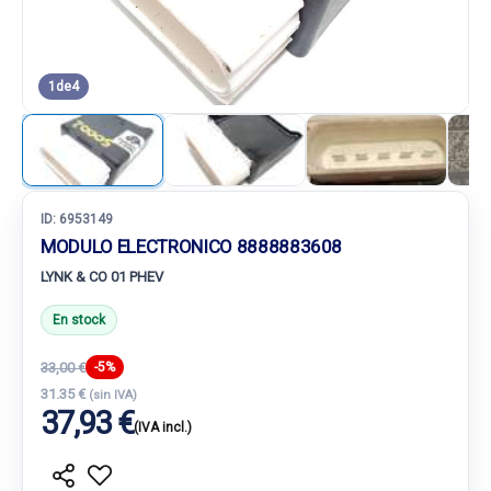
1
de
4
ID:
6953149
MODULO ELECTRONICO 8888883608
LYNK & CO 01 PHEV
En stock
33,00 €
-5%
31.35 €
(sin IVA)
37,93 €
(IVA incl.)