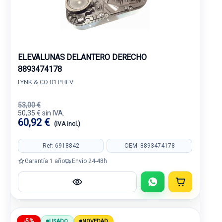
ELEVALUNAS DELANTERO DERECHO
8893474178
LYNK & CO 01 PHEV
53,00 €
50,35 € sin IVA.
60,92 €
(IVA incl.)
Ref: 6918842
OEM: 8893474178
Garantía 1 año
Envío 24-48h
-5%
USADO
NOVEDAD