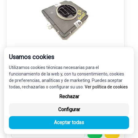
Usamos cookies
CENTRALITA FAROS XENON 889631744
Utilizamos cookies técnicas necesarias para el
LYNK & CO 01 PHEV
funcionamiento de la web y, con tu consentimiento, cookies
de preferencias, analíticas y de marketing. Puedes aceptar
65,00 €
todas, rechazarlas o configurar su uso.
Ver política de cookies
61,75 € sin IVA.
74,72 €
(IVA incl.)
Rechazar
Configurar
Ref: 6918795
OEM: 889631744
Garantía 1 año
Envío 24-48h
Aceptar todas