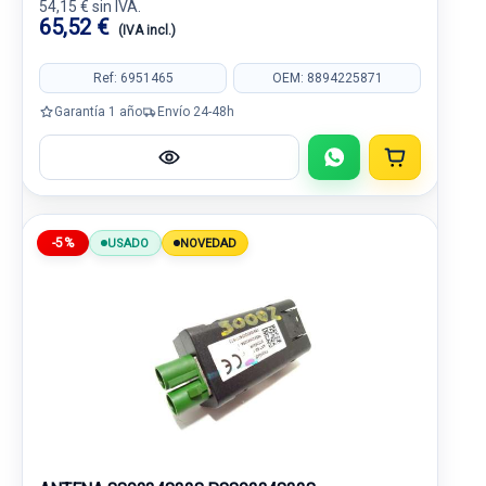
54,15 € sin IVA.
65,52 €
(IVA incl.)
Ref: 6951465
OEM: 8894225871
Garantía 1 año
Envío 24-48h
-5%
USADO
NOVEDAD