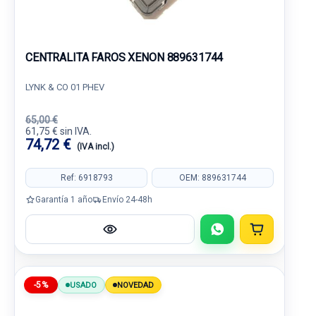
CENTRALITA FAROS XENON 889631744
LYNK & CO 01 PHEV
65,00 €
61,75 € sin IVA.
74,72 €
(IVA incl.)
Ref: 6918793
OEM: 889631744
Garantía 1 año
Envío 24-48h
-5%
USADO
NOVEDAD