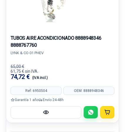
TUBOS AIRE ACONDICIONADO 8888948346
8888767760
LYNK & CO 01 PHEV
65,00 €
61,75 € sin IVA.
74,72 €
(IVA incl.)
Ref: 6950504
OEM: 8888948346
Garantía 1 año
Envío 24-48h