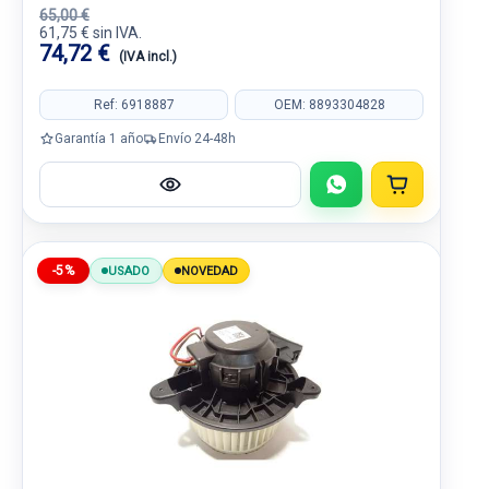
65,00 €
61,75 € sin IVA.
74,72 €
(IVA incl.)
Ref: 6918887
OEM: 8893304828
Garantía 1 año
Envío 24-48h
-5%
USADO
NOVEDAD