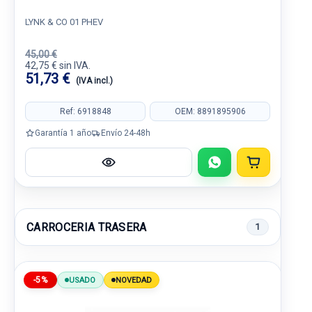
LYNK & CO 01 PHEV
45,00 €
42,75 € sin IVA.
51,73 €
(IVA incl.)
Ref: 6918848
OEM: 8891895906
Garantía 1 año
Envío 24-48h
CARROCERIA TRASERA
1
-5%
USADO
NOVEDAD