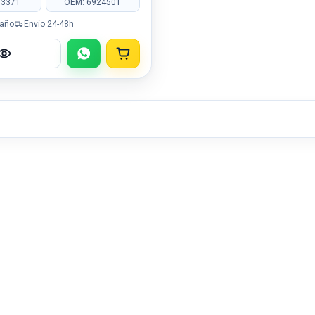
83371
OEM: 6924501
 año
Envío 24-48h