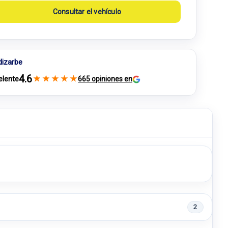
Consultar el vehículo
dizarbe
4.6
★
★
★
★
★
elente
665 opiniones en
2