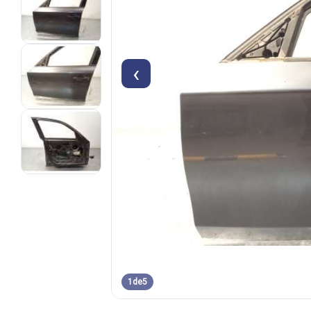
‹
1
de
5