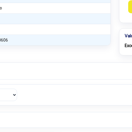
o
Val
0606
Exc