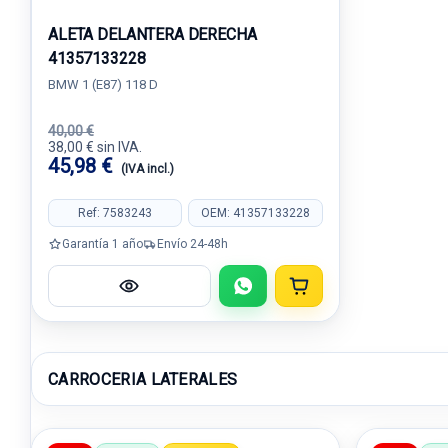
ALETA DELANTERA DERECHA
41357133228
BMW 1 (E87) 118 D
40,00 €
38,00 € sin IVA.
45,98 €
(IVA incl.)
Ref: 7583243
OEM: 41357133228
Garantía 1 año
Envío 24-48h
CARROCERIA LATERALES