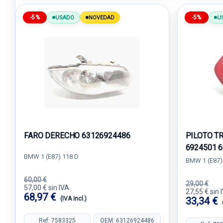
-5%
-5%
USADO
NOVEDAD
U
FARO DERECHO 63126924486
PILOTO T
6924501 
BMW 1 (E87) 118 D
BMW 1 (E87)
60,00 €
29,00 €
57,00 € sin IVA.
27,55 € sin 
68,97 €
(IVA incl.)
33,34 €
Ref: 7583325
OEM: 63126924486