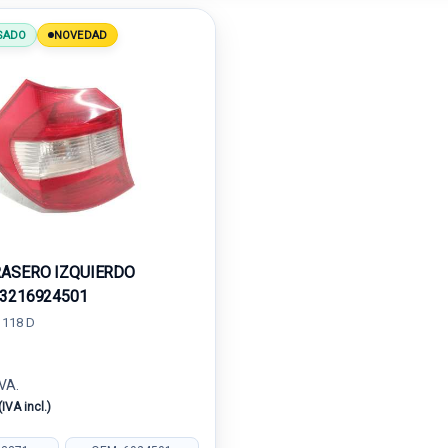
SADO
NOVEDAD
RASERO IZQUIERDO
63216924501
 118 D
IVA.
(IVA incl.)