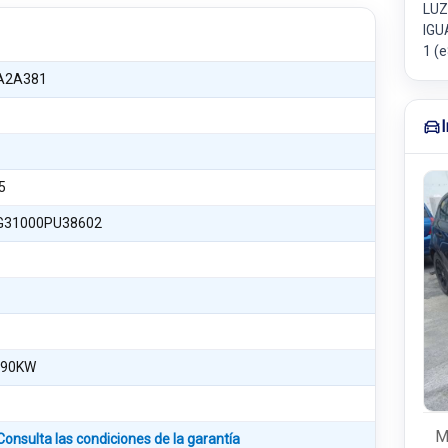
LUZ
IGU
1 (
A2A381
5
31000PU38602
 90KW
)
M
Consulta las condiciones de la garantía