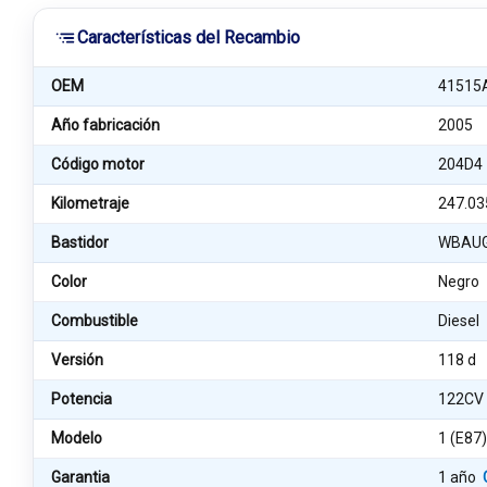
Características del Recambio
OEM
41515
Año fabricación
2005
Código motor
204D4
Kilometraje
247.03
Bastidor
WBAUG
Color
Negro
Combustible
Diesel
Versión
118 d
Potencia
122CV
Modelo
1 (E87
Garantia
1 año