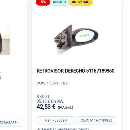
-5%
USADO
NOVEDAD
A
RETROVISOR DERECHO 51167189850
8
BMW 1 (E87) 118 D
37,00 €
35,15 € sin IVA.
42,53 €
(IVA incl.)
Ref: 7583394
OEM: 51167189850
1525A2A384
Garantía 1 año
Envío 24-48h