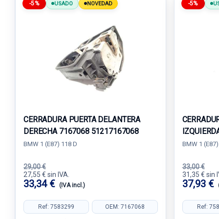
-5%
-5%
USADO
NOVEDAD
U
CERRADURA PUERTA DELANTERA
CERRADUR
DERECHA 7167068 51217167068
IZQUIERD
BMW 1 (E87) 118 D
BMW 1 (E87)
29,00 €
33,00 €
27,55 € sin IVA.
31,35 € sin 
33,34 €
37,93 €
(IVA incl.)
Ref: 7583299
OEM: 7167068
Ref: 75