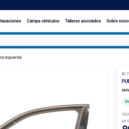
 tasaciones
Campa vehículos
Talleres asociados
Sobre noso
ra izquierda
ID:
7
PU
BMW
En
70,0
66.5