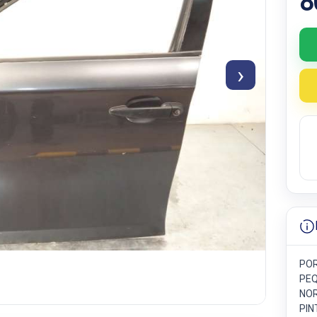
8
›
POR
PEQ
NOR
PIN