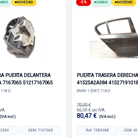
-5%
SADO
NOVEDAD
USADO
NOVEDAD
A PUERTA DELANTERA
PUERTA TRASERA DERECH
A 7167065 51217167065
41525A2A384 4152719101
 118 D
BMW 1 (E87) 118 D
70,00 €
IVA.
66,50 € sin IVA.
80,47 €
(IVA incl.)
(IVA incl.)
83300
OEM: 7167065
Ref: 7583388
OEM: 4