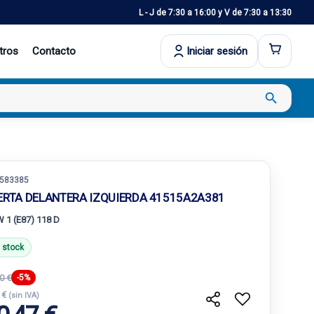
L - J de 7:30 a 16:00 y V de 7:30 a 13:30
tros
Contacto
Iniciar sesión
search
583385
ERTA DELANTERA IZQUIERDA 41515A2A381
 1 (E87) 118 D
 stock
0 €
-5%
 €
(sin IVA)