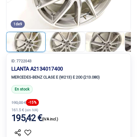
1
de
9
ID:
7722043
LLANTA A2134017400
MERCEDES-BENZ CLASE E (W213) E 200 (213.080)
En stock
190,00 €
-15%
161.5 €
(sin IVA)
195,42 €
(IVA incl.)