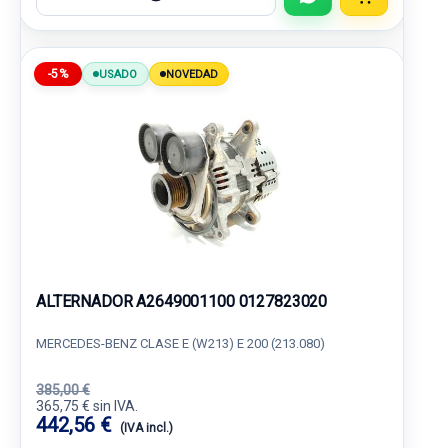
-5%
USADO
NOVEDAD
ALTERNADOR A2649001100 0127823020
MERCEDES-BENZ CLASE E (W213) E 200 (213.080)
385,00 €
365,75 € sin IVA.
442,56 €
(IVA incl.)