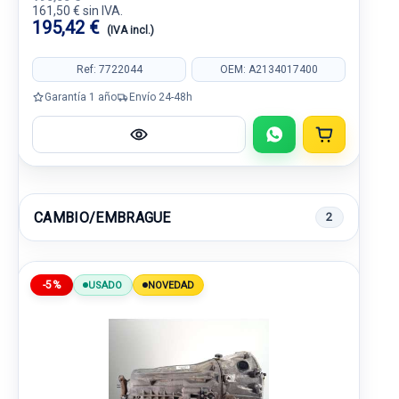
161,50 € sin IVA.
195,42 €
(IVA incl.)
Ref: 7722044
OEM: A2134017400
Garantía 1 año
Envío 24-48h
CAMBIO/EMBRAGUE
2
-5%
USADO
NOVEDAD