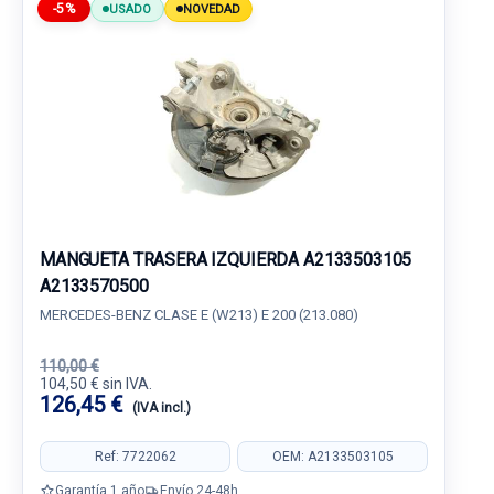
-5%
USADO
NOVEDAD
MANGUETA TRASERA IZQUIERDA A2133503105
A2133570500
MERCEDES-BENZ CLASE E (W213) E 200 (213.080)
110,00 €
104,50 € sin IVA.
126,45 €
(IVA incl.)
Ref: 7722062
OEM: A2133503105
Garantía 1 año
Envío 24-48h