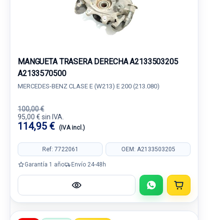
MANGUETA TRASERA DERECHA A2133503205
A2133570500
MERCEDES-BENZ CLASE E (W213) E 200 (213.080)
100,00 €
95,00 € sin IVA.
114,95 €
(IVA incl.)
Ref: 7722061
OEM: A2133503205
Garantía 1 año
Envío 24-48h