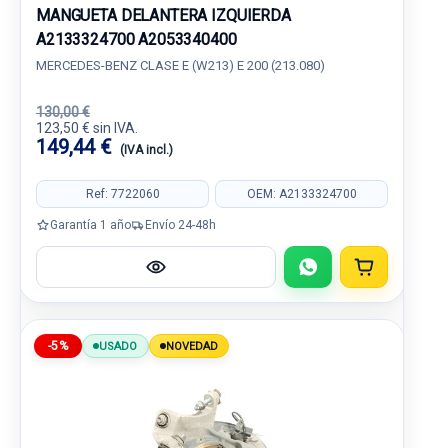
MANGUETA DELANTERA IZQUIERDA
A2133324700 A2053340400
MERCEDES-BENZ CLASE E (W213) E 200 (213.080)
130,00 €
123,50 € sin IVA.
149,44 €
(IVA incl.)
Ref: 7722060
OEM: A2133324700
Garantía 1 año
Envío 24-48h
-5%
USADO
NOVEDAD