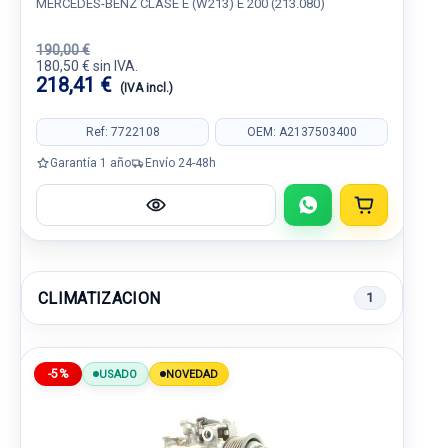
MERCEDES-BENZ CLASE E (W213) E 200 (213.080)
190,00 €
180,50 € sin IVA.
218,41 €
(IVA incl.)
Ref: 7722108
OEM: A2137503400
Garantía 1 año
Envío 24-48h
CLIMATIZACION
1
-5%
USADO
NOVEDAD