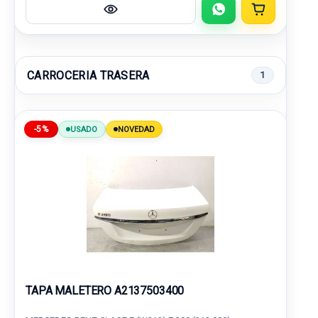
CARROCERIA TRASERA
1
-5%
USADO
NOVEDAD
TAPA MALETERO A2137503400