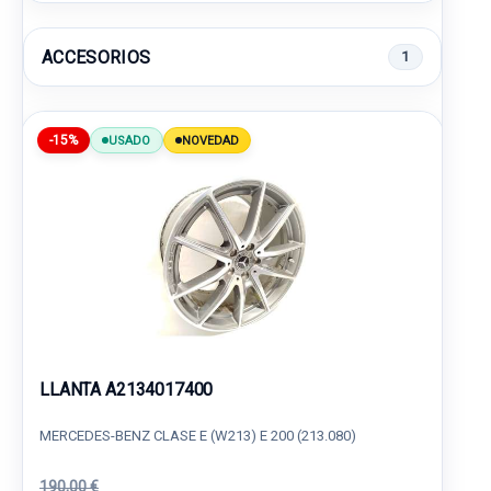
ACCESORIOS
1
-15%
USADO
NOVEDAD
LLANTA A2134017400
MERCEDES-BENZ CLASE E (W213) E 200 (213.080)
190,00 €