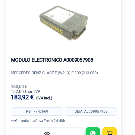
MODULO ELECTRONICO A0009057908
MERCEDES-BENZ CLASE E (W213) E 200 (213.080)
160,00 €
152,00 € sin IVA.
183,92 €
(IVA incl.)
Ref: 7747669
OEM: A0009057908
Garantía 1 año
Envío 24-48h