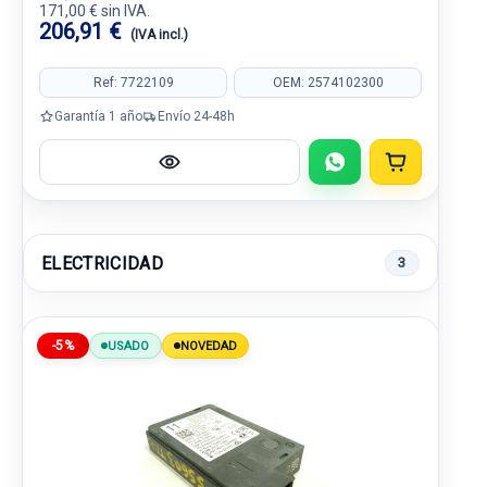
171,00 € sin IVA.
206,91 €
(IVA incl.)
Ref: 7722109
OEM: 2574102300
Garantía 1 año
Envío 24-48h
ELECTRICIDAD
3
-5%
USADO
NOVEDAD