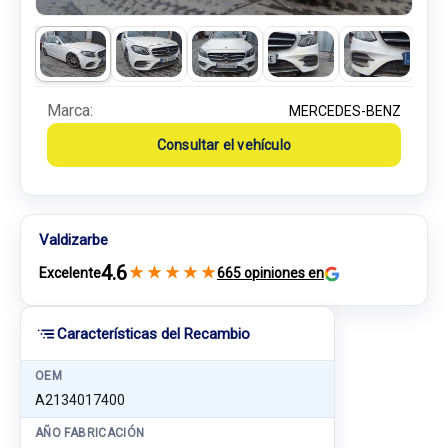
Marca:
MERCEDES-BENZ
Consultar el vehículo
Valdizarbe
4.6
★
★
★
★
★
Excelente
665 opiniones en
Características del Recambio
OEM
A2134017400
AÑO FABRICACIÓN