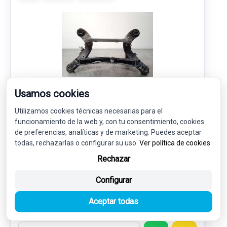
Usamos cookies
PUENTE TRASERO A2133505103
Utilizamos cookies técnicas necesarias para el
funcionamiento de la web y, con tu consentimiento, cookies
MERCEDES-BENZ CLASE E (W213) E 200 (213.080)
de preferencias, analíticas y de marketing. Puedes aceptar
todas, rechazarlas o configurar su uso.
Ver política de cookies
235,00 €
Rechazar
223,25 € sin IVA.
270,13 €
(IVA incl.)
Configurar
Ref: 7722091
OEM: A2133505103
Aceptar todas
Garantía 1 año
Envío 24-48h