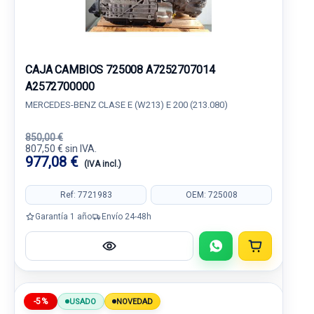
CAJA CAMBIOS 725008 A7252707014
A2572700000
MERCEDES-BENZ CLASE E (W213) E 200 (213.080)
850,00 €
807,50 € sin IVA.
977,08 €
(IVA incl.)
Ref: 7721983
OEM: 725008
Garantía 1 año
Envío 24-48h
-5%
USADO
NOVEDAD