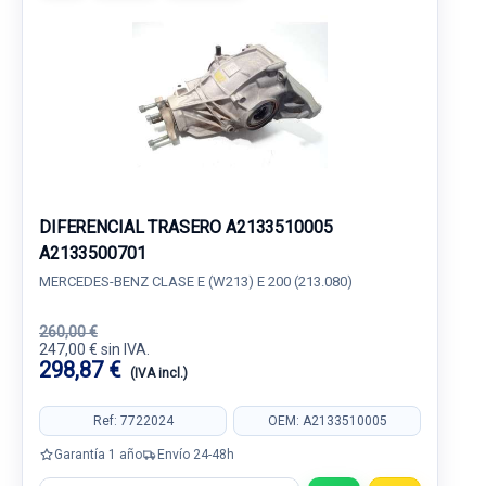
DIFERENCIAL TRASERO A2133510005
A2133500701
MERCEDES-BENZ CLASE E (W213) E 200 (213.080)
260,00 €
247,00 € sin IVA.
298,87 €
(IVA incl.)
Ref: 7722024
OEM: A2133510005
Garantía 1 año
Envío 24-48h