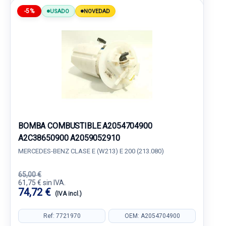
-5%
USADO
NOVEDAD
BOMBA COMBUSTIBLE A2054704900
A2C38650900 A2059052910
MERCEDES-BENZ CLASE E (W213) E 200 (213.080)
65,00 €
61,75 € sin IVA.
74,72 €
(IVA incl.)
Ref: 7721970
OEM: A2054704900