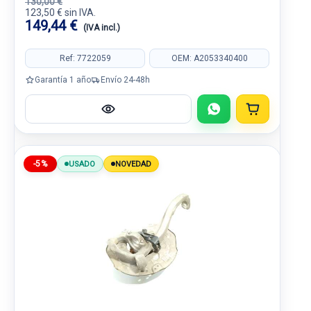
130,00 €
123,50 € sin IVA.
149,44 €
(IVA incl.)
Ref: 7722059
OEM: A2053340400
Garantía 1 año
Envío 24-48h
-5%
USADO
NOVEDAD