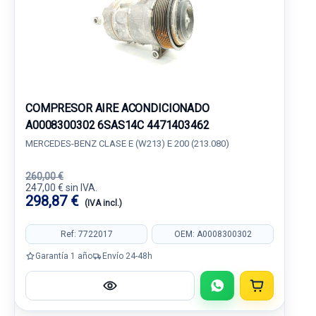
COMPRESOR AIRE ACONDICIONADO
A0008300302 6SAS14C 4471403462
MERCEDES-BENZ CLASE E (W213) E 200 (213.080)
260,00 €
247,00 € sin IVA.
298,87 €
(IVA incl.)
Ref: 7722017
OEM: A0008300302
Garantía 1 año
Envío 24-48h