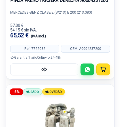
PINZA FRENO TRASERA DERECHA A0004237200
MERCEDES-BENZ CLASE E (W213) E 200 (213.080)
57,00 €
54,15 € sin IVA.
65,52 €
(IVA incl.)
Ref: 7722082
OEM: A0004237200
Garantía 1 año
Envío 24-48h
-5%
USADO
NOVEDAD