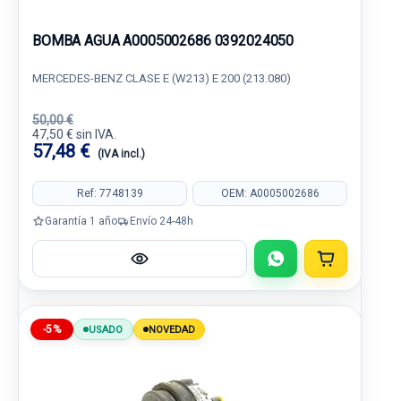
BOMBA AGUA A0005002686 0392024050
MERCEDES-BENZ CLASE E (W213) E 200 (213.080)
50,00 €
47,50 € sin IVA.
57,48 €
(IVA incl.)
Ref: 7748139
OEM: A0005002686
Garantía 1 año
Envío 24-48h
-5%
USADO
NOVEDAD