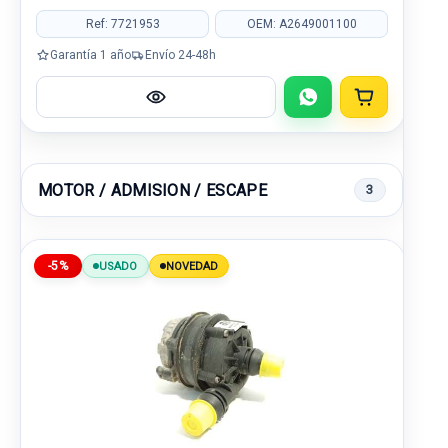
Ref: 7721953
OEM: A2649001100
Garantía 1 año
Envío 24-48h
MOTOR / ADMISION / ESCAPE
3
-5%
USADO
NOVEDAD