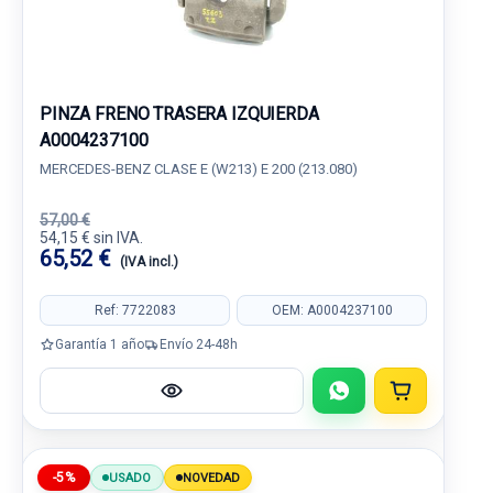
PINZA FRENO TRASERA IZQUIERDA
A0004237100
MERCEDES-BENZ CLASE E (W213) E 200 (213.080)
57,00 €
54,15 € sin IVA.
65,52 €
(IVA incl.)
Ref: 7722083
OEM: A0004237100
Garantía 1 año
Envío 24-48h
-5%
USADO
NOVEDAD