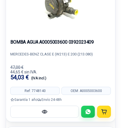
BOMBA AGUA A0005003600 0392023409
MERCEDES-BENZ CLASE E (W213) E 200 (213.080)
47,00 €
44,65 € sin IVA.
54,03 €
(IVA incl.)
Ref: 7748140
OEM: A0005003600
Garantía 1 año
Envío 24-48h