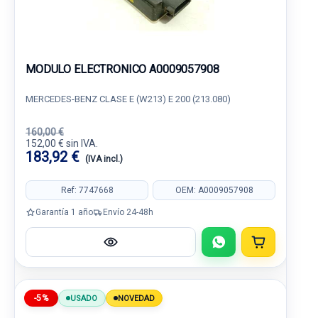
MODULO ELECTRONICO A0009057908
MERCEDES-BENZ CLASE E (W213) E 200 (213.080)
160,00 €
152,00 € sin IVA.
183,92 €
(IVA incl.)
Ref: 7747668
OEM: A0009057908
Garantía 1 año
Envío 24-48h
-5%
USADO
NOVEDAD