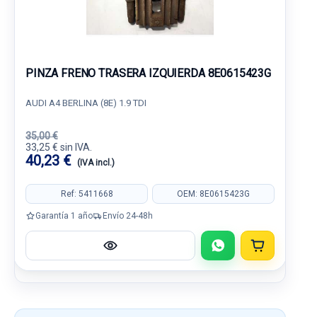
PINZA FRENO TRASERA IZQUIERDA 8E0615423G
AUDI A4 BERLINA (8E) 1.9 TDI
35,00 €
33,25 € sin IVA.
40,23 €
(IVA incl.)
Ref: 5411668
OEM: 8E0615423G
Garantía 1 año
Envío 24-48h