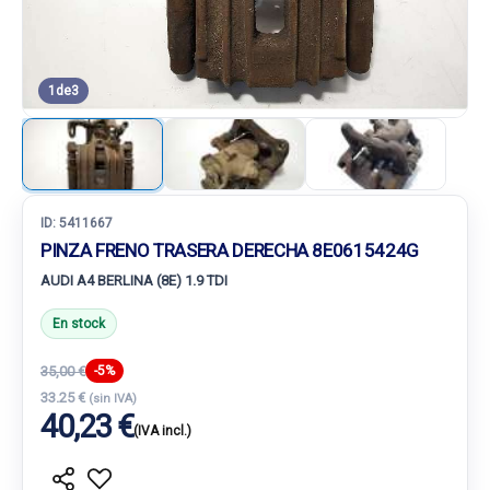
1
de
3
ID:
5411667
PINZA FRENO TRASERA DERECHA 8E0615424G
AUDI A4 BERLINA (8E) 1.9 TDI
En stock
35,00 €
-5%
33.25 €
(sin IVA)
40,23 €
(IVA incl.)