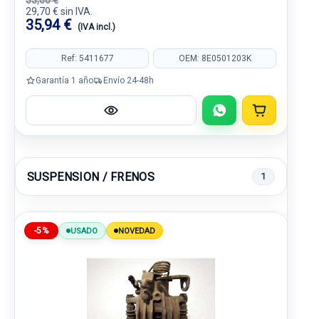
33,00 €
29,70 € sin IVA.
35,94 €
(IVA incl.)
Ref: 5411677
OEM: 8E0501203K
Garantía 1 año
Envío 24-48h
SUSPENSION / FRENOS
1
-5%
USADO
NOVEDAD