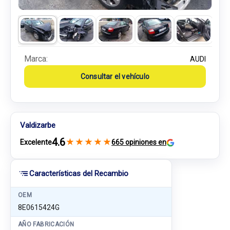
Marca:
AUDI
Consultar el vehículo
Valdizarbe
4.6
★
★
★
★
★
Excelente
665 opiniones en
Características del Recambio
OEM
8E0615424G
AÑO FABRICACIÓN