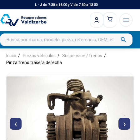
L - J de 7:30 a 16:00 y V de 7:30 a 13:30
Buscar productos
search
Inicio
Piezas vehículos
Suspension / frenos
Pinza freno trasera derecha
‹
›