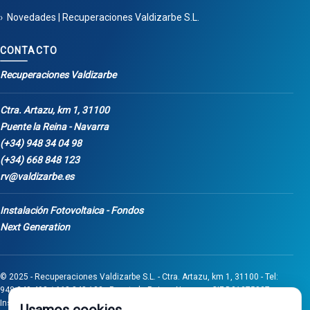
Novedades | Recuperaciones Valdizarbe S.L.
CONTACTO
Recuperaciones Valdizarbe
Ctra. Artazu, km 1, 31100
Puente la Reina - Navarra
(+34) 948 34 04 98
(+34) 668 848 123
rv@valdizarbe.es
Instalación Fotovoltaica - Fondos
Next Generation
© 2025 - Recuperaciones Valdizarbe S.L. - Ctra. Artazu, km 1, 31100 - Tel:
948 340 498 / 668 848 123 - Puente la Reina - Navarra - CIF B31275837.
Inscrita en el Registro Mercantil de Navarra, Tomo 32, Folio 75, Hoja 525.