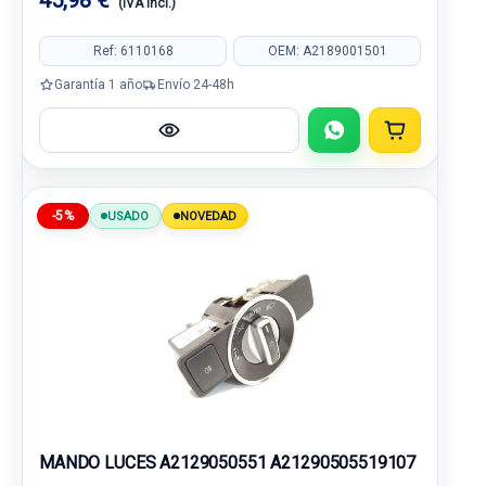
45,98 €
(IVA incl.)
Ref: 6110168
OEM: A2189001501
Garantía 1 año
Envío 24-48h
-5%
USADO
NOVEDAD
MANDO LUCES A2129050551 A21290505519107