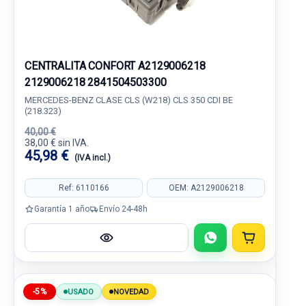
CENTRALITA CONFORT A2129006218
2129006218 2841504503300
MERCEDES-BENZ CLASE CLS (W218) CLS 350 CDI BE
(218.323)
40,00 €
38,00 € sin IVA.
45,98 €
(IVA incl.)
Ref: 6110166
OEM: A2129006218
Garantía 1 año
Envío 24-48h
-5%
USADO
NOVEDAD