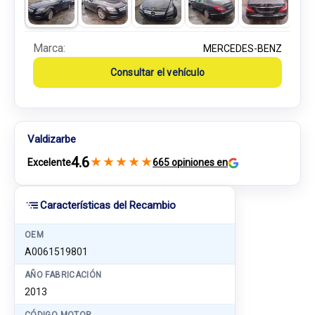
Marca:
MERCEDES-BENZ
Consultar el vehículo
Valdizarbe
4.6
★
★
★
★
★
Excelente
665 opiniones en
Características del Recambio
OEM
A0061519801
AÑO FABRICACIÓN
2013