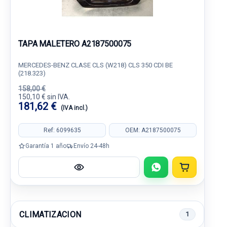
TAPA MALETERO A2187500075
MERCEDES-BENZ CLASE CLS (W218) CLS 350 CDI BE
(218.323)
158,00 €
150,10 € sin IVA.
181,62 €
(IVA incl.)
Ref: 6099635
OEM: A2187500075
Garantía 1 año
Envío 24-48h
CLIMATIZACION
1