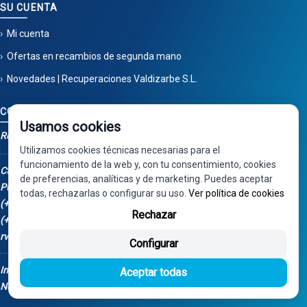
SU CUENTA
Mi cuenta
Ofertas en recambios de segunda mano
Novedades | Recuperaciones Valdizarbe S.L.
CONTACTO
Usamos cookies
Recuperaciones Valdizarbe
Utilizamos cookies técnicas necesarias para el
funcionamiento de la web y, con tu consentimiento, cookies
Ctra. Artazu, km 1, 31100
de preferencias, analíticas y de marketing. Puedes aceptar
Puente la Reina - Navarra
todas, rechazarlas o configurar su uso.
Ver política de cookies
(+34) 948 34 04 98
Rechazar
(+34) 668 848 123
rv@valdizarbe.es
Configurar
Instalación Fotovoltaica - Fondos
Aceptar todas
Next Generation