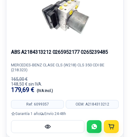
ABS A2184313212 0265952177 0265239485
MERCEDES-BENZ CLASE CLS (W218) CLS 350 CDI BE
(218.323)
165,00 €
148,50 € sin IVA.
179,69 €
(IVA incl.)
Ref: 6099357
OEM: A2184313212
Garantía 1 año
Envío 24-48h