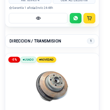
Ref: 6099574
OEM: A2128200708
Garantía 1 año
Envío 24-48h
DIRECCION / TRANSMISION
1
-5%
USADO
NOVEDAD