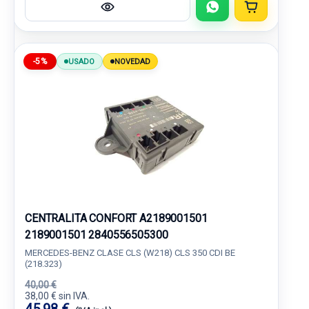
-5%
USADO
NOVEDAD
CENTRALITA CONFORT A2189001501
2189001501 2840556505300
MERCEDES-BENZ CLASE CLS (W218) CLS 350 CDI BE
(218.323)
40,00 €
38,00 € sin IVA.