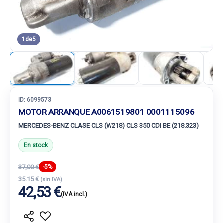
1
de
5
ID:
6099573
MOTOR ARRANQUE A0061519801 0001115096
MERCEDES-BENZ CLASE CLS (W218) CLS 350 CDI BE (218.323)
En stock
37,00 €
-5%
35.15 €
(sin IVA)
42,53 €
(IVA incl.)