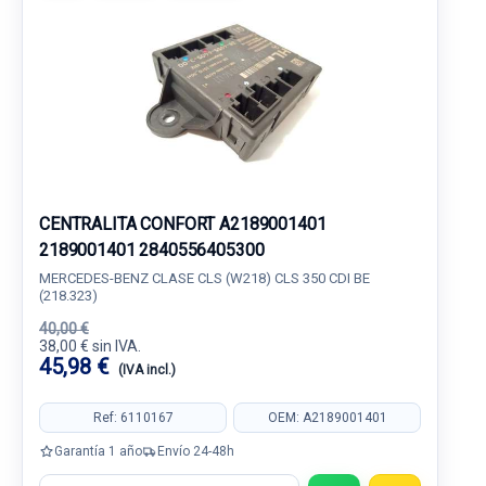
CENTRALITA CONFORT A2189001401
2189001401 2840556405300
MERCEDES-BENZ CLASE CLS (W218) CLS 350 CDI BE
(218.323)
40,00 €
38,00 € sin IVA.
45,98 €
(IVA incl.)
Ref: 6110167
OEM: A2189001401
Garantía 1 año
Envío 24-48h