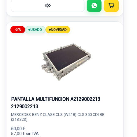
-5%
USADO
NOVEDAD
PANTALLA MULTIFUNCION A2129002213
2129002213
MERCEDES-BENZ CLASE CLS (W218) CLS 350 CDI BE
(218.323)
60,00 €
57,00 € sin IVA.