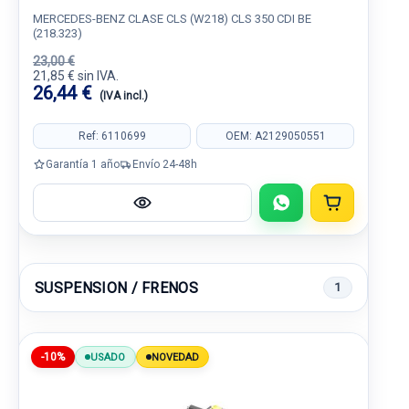
MERCEDES-BENZ CLASE CLS (W218) CLS 350 CDI BE
(218.323)
23,00 €
21,85 € sin IVA.
26,44 €
(IVA incl.)
Ref: 6110699
OEM: A2129050551
Garantía 1 año
Envío 24-48h
SUSPENSION / FRENOS
1
-10%
USADO
NOVEDAD