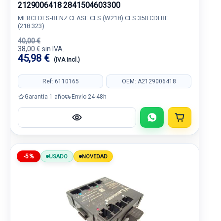
2129006418 2841504603300
MERCEDES-BENZ CLASE CLS (W218) CLS 350 CDI BE
(218.323)
40,00 €
38,00 € sin IVA.
45,98 €
(IVA incl.)
Ref: 6110165
OEM: A2129006418
Garantía 1 año
Envío 24-48h
-5%
USADO
NOVEDAD