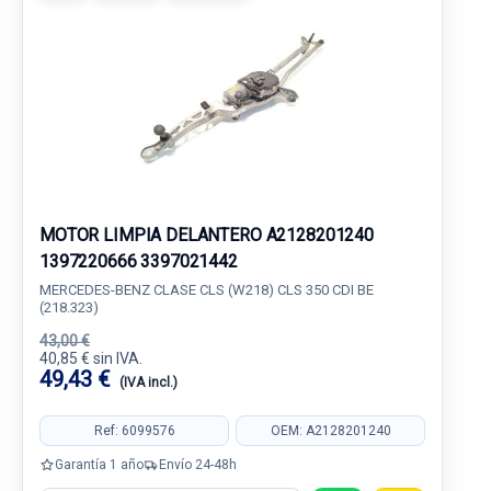
MOTOR LIMPIA DELANTERO A2128201240
1397220666 3397021442
MERCEDES-BENZ CLASE CLS (W218) CLS 350 CDI BE
(218.323)
43,00 €
40,85 € sin IVA.
49,43 €
(IVA incl.)
Ref: 6099576
OEM: A2128201240
Garantía 1 año
Envío 24-48h