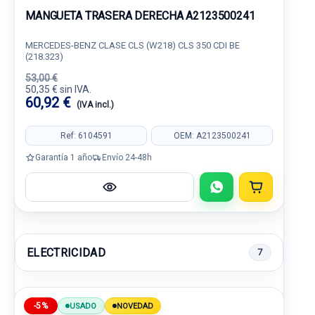
MANGUETA TRASERA DERECHA A2123500241
MERCEDES-BENZ CLASE CLS (W218) CLS 350 CDI BE
(218.323)
53,00 €
50,35 € sin IVA.
60,92 €
(IVA incl.)
Ref: 6104591
OEM: A2123500241
Garantía 1 año
Envío 24-48h
ELECTRICIDAD
7
-5%
USADO
NOVEDAD