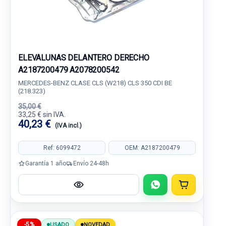
ELEVALUNAS DELANTERO DERECHO
A2187200479 A2078200542
MERCEDES-BENZ CLASE CLS (W218) CLS 350 CDI BE
(218.323)
35,00 €
33,25 € sin IVA.
40,23 €
(IVA incl.)
Ref: 6099472
OEM: A2187200479
Garantía 1 año
Envío 24-48h
-5%
USADO
NOVEDAD