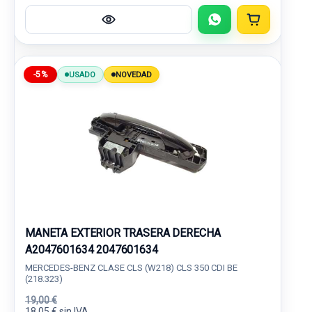
-5%
USADO
NOVEDAD
MANETA EXTERIOR TRASERA DERECHA
A2047601634 2047601634
MERCEDES-BENZ CLASE CLS (W218) CLS 350 CDI BE
(218.323)
19,00 €
18,05 € sin IVA.