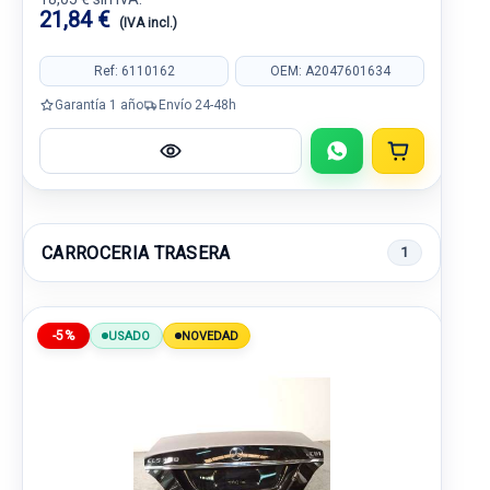
21,84 €
(IVA incl.)
Ref: 6110162
OEM: A2047601634
Garantía 1 año
Envío 24-48h
CARROCERIA TRASERA
1
-5%
USADO
NOVEDAD