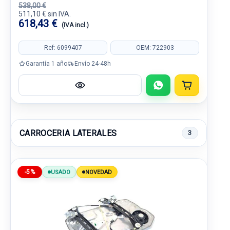
538,00 €
511,10 € sin IVA.
618,43 €
(IVA incl.)
Ref: 6099407
OEM: 722903
Garantía 1 año
Envío 24-48h
CARROCERIA LATERALES
3
-5%
USADO
NOVEDAD