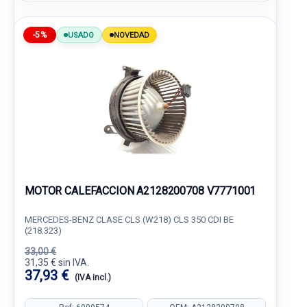
-5%
USADO
NOVEDAD
MOTOR CALEFACCION A2128200708 V7771001
MERCEDES-BENZ CLASE CLS (W218) CLS 350 CDI BE
(218.323)
33,00 €
31,35 € sin IVA.
37,93 €
(IVA incl.)