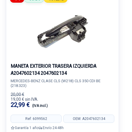
MANETA EXTERIOR TRASERA IZQUIERDA
A2047602134 2047602134
MERCEDES-BENZ CLASE CLS (W218) CLS 350 CDI BE
(218.323)
20,00 €
19,00 € sin IVA.
22,99 €
(IVA incl.)
Ref: 6099562
OEM: A2047602134
Garantía 1 año
Envío 24-48h