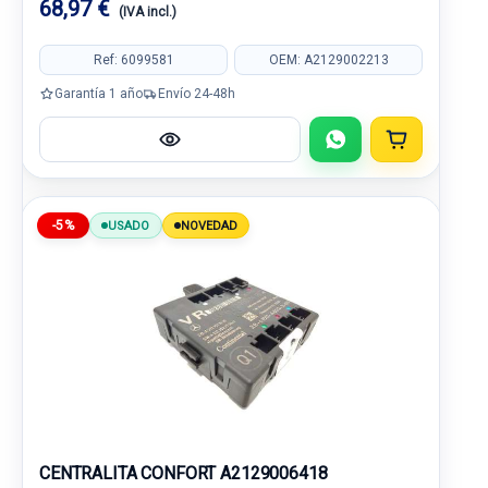
68,97 €
(IVA incl.)
Ref: 6099581
OEM: A2129002213
Garantía 1 año
Envío 24-48h
-5%
USADO
NOVEDAD
CENTRALITA CONFORT A2129006418